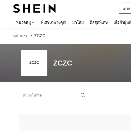
เดรส
Use up 
หมวดหมู่
พิเศษเฉพาะคุณ
มาใหม่
ดีลสุดพิเศษ
เสื้อผ้าผู้ห
หน้าแรก
ZCZC
/
ZCZC