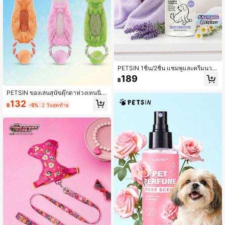
PETSIN 1ชิ้น/2ชิ้น แชมพูและครีมนวด
สุนัข 4-In-1 สูตรลาเวนเดอร์และคาโม
189
฿
มายล์ที่ช่วยให้สงบ ทำความสะอาด ปรั
บสภาพ คลายปม และให้ความชุ่มชื้น แ
PETSIN ของเล่นสุนัขตุ๊กตาห่วงเทนนิส
ชมพูสัตว์เลี้ยงที่อ่อนโยนจากพืชสำหรับ
รูปสัตว์น่ารัก, มีเสียงเห่า BB, เล่นแบบโ
132
ทุกประเภทขน ฟองหนา แชมพูอาบน้ำสุ
฿
-5%
2 วันสุดท้าย
ต้ตอบสำหรับสุนัข
นัขสำหรับขนที่นุ่มและเงางาม