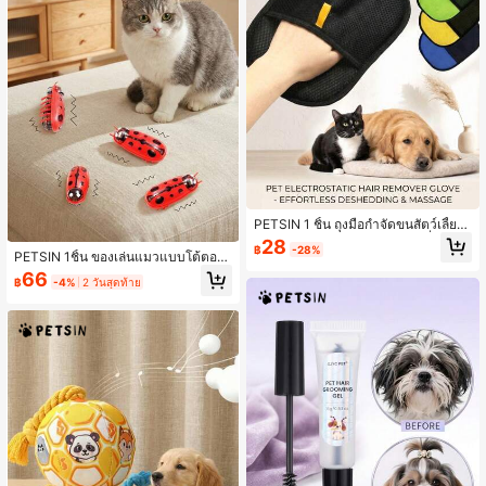
PETSIN 1 ชิ้น ถุงมือกำจัดขนสัตว์เลี้ยง
แบบไฟฟ้าสถิต, แปรงขนแมว, ที่กำจัด
28
฿
-28%
ขน, ที่ขูดขนแมว, เครื่องมือกำจัดขนแม
PETSIN 1ชิ้น ของเล่นแมวแบบโต้ตอบ
ว, แปรงกำจัดขน, ถุงมือกำจัดขน
กระพืออัตโนมัติ (สีสุ่ม)
66
฿
-4%
2 วันสุดท้าย