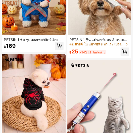
PETSIN 1 ชิ้น ชุดคอสเพลย์สัตว์เลี้ยงฮา
PETSIN 1 ชิ้น แปรงขจัดขน & คราบน้ำ
โลวีนที่น่ากลัว ชุดตลก
ตา 2 ในหนึ่ง - หวีขจัดหมัดสุนัข-แมว ส
#2 ขายดี
ใน แมว/สุนัข หวีและแปรงขนสัตว์เลี้ยง
169
฿
แตนเลส ช่วยตัดและขจัดขนด้วย การโ
25
ดยเบามือ เหมาะสำหรับสุนัขและแมว
฿
-14%
2 วันสุดท้าย