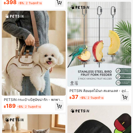
โต้ตอบ - USB ชาร์จใหม่ได้, แบบถือหรื
398
฿
-5%
2 วันสุดท้าย
อตั้งโต๊ะ, สวิตช์ตั้งเวลาอัตโนมัติ, สนุกไ
ม่รู้จบ
PETSIN ส้อมผลไม้นก สแตนเลส - อุปก
รณ์เสริมกรงเพื่อนก ชุดสำหรับการป้อนผ
37
฿
-5%
2 วันสุดท้าย
ลไม้และขนม | อุปกรณ์เสริมนกทนสนิม
PETSIN กระเป๋าเป้สุนัขน่ารัก - พกพาไ
กันการเคี้ยว ของเล่นนกพร้อมใช้งาน
ด้ กระเป๋าเป้ระบายอากาศมีสายปรับได้
189
฿
-5%
2 วันสุดท้าย
สำหรับแมวและสุนัข หิ้วข้ามกายหรือสะ
พายไหล่ อุปกรณ์สัตว์เลี้ยง | อุปกรณ์สุนั
ขสไตล์