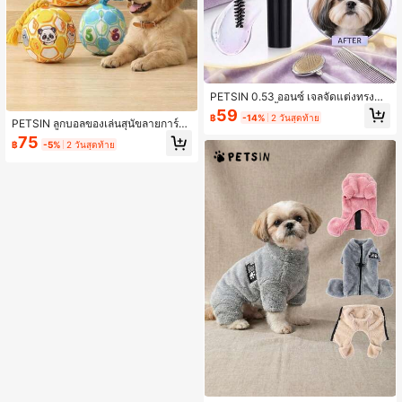
PETSIN 0.53 ออนซ์ เจลจัดแต่งทรงหน้
าสำหรับสัตว์เลี้ยง – จัดการขนพันกัน, ข
59
฿
-14%
2 วันสุดท้าย
นชี้ฟู และคราบน้ำตา สำหรับสุนัขและแ
PETSIN ลูกบอลของเล่นสุนัขลายการ์ตู
มวขนยาวขนาดเล็ก | สูตรไร้แอลกอฮอ
นพร้อมเชือก, มีเสียงดัง, ทนทาน, แบบโ
75
฿
-5%
2 วันสุดท้าย
ล์และไม่เหนียวเหนอะหนะ, อ่อนโยนสำ
ต้ตอบ, เหมาะสำหรับการฝึกอบรมและค
หรับใช้ทุกวัน
วามบันเทิงสำหรับสุนัขขนาดเล็กถึงขนา
ดกลาง