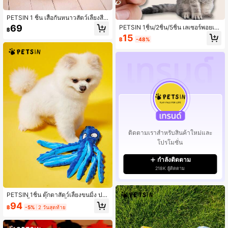
PETSIN 1 ชิ้น เสื้อกันหนาวสัตว์เลี้ยงสี
ดำลายแมงมุมพรีเมียมสำหรับวันฮาโลวี
69
PETSIN 1ชิ้น/2ชิ้น/5ชิ้น เลเซอร์พอยเต
฿
น
อร์ขนาดเล็กแบบพกพาสุ่มสำหรับแมว,
15
฿
-48%
ของเล่นฝึกสัตว์เลี้ยงแบบโต้ตอบ, เลเซอ
ร์พอยเตอร์อลูมิเนียมอัลลอยด์พร้อม LED
สีขาว + อินฟราเรด, ปากกาเลเซอร์สำห
รับแมว
ติดตามเราสำหรับสินค้าใหม่และ
โปรโมชั่น
กำลังติดตาม
218K ผู้ติดตาม
PETSIN 1ชิ้น ตุ๊กตาสัตว์เลี้ยงขนมิ้ง ปล
าหมึกสีน้ำเงิน, ตุ๊กตาเคี้ยวและรีดเสียง
94
฿
-5%
2 วันสุดท้าย
สำหรับสุนัขและแมว, ตุ๊กตาสัตว์เลี้ยงแ
บบอินเทอร์แอคทีฟสำหรับการเล่นและเ
พื่อนคู่ใจ