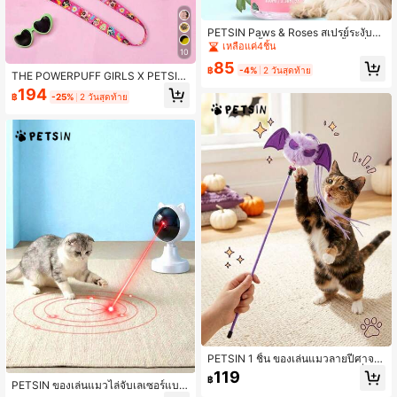
PETSIN Paws & Roses สเปรย์ระงับกลิ่
นกายสัตว์เลี้ยงแบบไม่ต้องใช้น้ำ กลิ่นกุ
เหลือแค่4ชิ้น
10
หลาบติดทนนาน | สูตรอ่อนโยน ไม่ก่อใ
85
ห้เกิดอาการแพ้ สำหรับสุนัขและแมว | เ
฿
-4%
2 วันสุดท้าย
THE POWERPUFF GIRLS X PETSIN
พื่อความสดชื่นและควบคุมกลิ่นระหว่าง
1 ชุด สายรัดอกสุนัขพิมพ์ลายการ์ตูนพร้
194
การอาบน้ำ
฿
-25%
2 วันสุดท้าย
อมสายจูง, สีชมพูพื้นฐานพร้อมหัวเข็มขั
ดสีเหลือง, น่ารักและสะดุดตา มีหลายข
นาด, สายรัดปรับความยาวได้, เหมาะ
สำหรับสุนัขสำหรับการเดินเล่นประจำวั
น, การผจญภัยกลางแจ้งและการเดินทา
ง, เป็นอุปกรณ์ที่ใช้งานได้จริงและเป็นไ
อเดียของขวัญที่สนุกสนานสำหรับเจ้าข
องสัตว์เลี้ยง
PETSIN 1 ชิ้น ของเล่นแมวลายปีศาจฮ
าโลวีน พร้อมไม้ล่อแมวขยาย กระดิ่ง แ
119
฿
ละพู่
PETSIN ของเล่นแมวไล่จับเลเซอร์แบบ