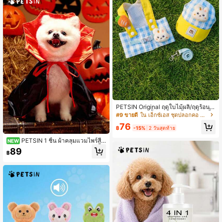
PETSIN Original ฤดูใบไม้ผลิ/ฤดูร้อน ที่
อุ้มแมว/สัตว์เลี้ยง/ลูกไม้, เสื้อผ้าสัตว์เลี้ย
#9 ขายดี
ใน เอ็กซ์เอส ชุดปลอกคอ สายจูง และสายรัดสำหรับสัตว์
งสุนัข/แมว, อุปกรณ์สำหรับสุนัข, ชุดสำ
76
หรับใส่กลางแจ้ง
฿
-15%
2 วันสุดท้าย
PETSIN 1 ชิ้น ผ้าคลุมแวมไพร์สีแ
NEW
ดงและสีดำสำหรับฮาโลวีน, ชุดสัตว์เลี้ย
89
฿
ง