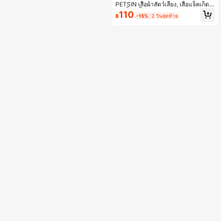
PETSIN เสื้อผ้าสัตว์เลี้ยง, เสื้อแจ็คเก็ตสั
ตว์เลี้ยง, จั๊มสูทฟลีซอบอุ่นสำหรับสุนัขข
110
฿
-15%
2 วันสุดท้าย
นาดเล็ก, เหมาะสำหรับฤดูหนาว