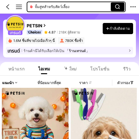
จั้มสูทสำหรับสัตว์เลี้ยง
PETSIN
กำลังติดตาม
4.87
218K ผู้ติดตาม
1.6M ชิ้นที่ขายไปเมื่อเร็วๆ นี้
780K ซื้อซ้ำ
ร้านค้านี้ได้รับเลือกให้เป็น
「ร้านเทรนด์」
หน้าแรก
ไอเทม
ใหม่
โปรโมชั่น
รีวิว
แนะนำ
ที่นิยมมากที่สุด
ราคา
ตัวกรอง