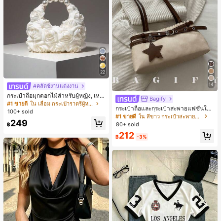
22
14
#คลัตช์งานแต่งงาน
กระเป๋าถือมุกดอกไม้สำหรับผู้หญิง, เหม
Bagify
าะสำหรับชุดราตรี, ชุดบอล, เครื่องประ
#1 ขายดี
ใน เลื่อม กระเป๋าราตรีผู้หญิง
กระเป๋าถือและกระเป๋าสะพายแฟชั่นให
ดับงานแต่งงาน, กระเป๋าสตางค์สุภาพส
100+ sold
ม่ ตกแต่งด้วยเข็มขัด เหมาะสำหรับงาน
ตรีหรูหรา, ของขวัญสำหรับผู้หญิง (ลาย
#1 ขายดี
ใน สีขาว กระเป๋าสะพายผู้หญิง
249
ปาร์ตี้ การรวมตัว การออกไปข้างนอก ก
สุ่ม)
80+ sold
฿
ารท่องเที่ยว การช้อปปิ้ง และการใช้งาน
212
ประจำวัน สามารถเก็บเหรียญ โทรศัพท์
฿
-3%
เหมาะสำหรับกระเป๋าทำงานของพนักง
านออฟฟิศ นักศึกษามหาวิทยาลัย และ
พนักงานออฟฟิศ กระเป๋าผู้หญิงที่หรูหรา