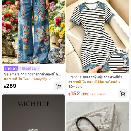
22
#ชุดฤดูร้อน
5
Selamara กางเกงขายาวลำลองสไตล์โ
Franclia ชุดเดรสผู้หญิงลายทางสีดำขา
บฮีเมียนสำหรับพักผ่อน สีกากี ผิวสัมผัส
#3 ขายดี
ใน ใหม่ กางเกงผู้หญิง
วแบบแพตช์เวิร์กเอฟเฟกต์เดนิม สำหรั
#1 ขายดี
ใน หลากสี มินิเดรสโทนสี
มีเท็กซ์เจอร์ เอวสูงทรงหลวม เอวยางยืด
289
บฤดูร้อน รุ่นใหม่ พิมพ์ดิจิทัลลายทางแบ
พร้อมเชือกรูด ทรงขาตรงทิ้งตัว ขากว้า
80+ sold
฿
บไม่เดนิม ดีไซน์นิช แขนสั้น
ง สำหรับชายหาด ลำลอง พักผ่อน และเ
152
฿
-15%
โดยประมาณ
ดินทาง