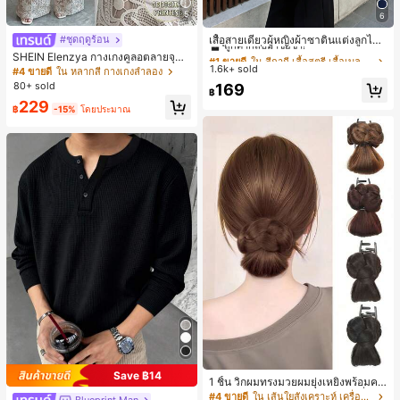
5
6
#1 ขายดี
ใน สีกากี เสื้อสตรี เสื้อเบลาส์ & Tee
ลูกค้ากลับมาซื้อซ้ำ!
เสื้อสายเดี่ยวผู้หญิงผ้าซาตินแต่งลูกไม้
#ชุดฤดูร้อน
- เสื้อสายเดี่ยวฤดูร้อนสีคากีมีรอยผ่าด้า
#1 ขายดี
#1 ขายดี
ใน สีกากี เสื้อสตรี เสื้อเบลาส์ & Tee
ใน สีกากี เสื้อสตรี เสื้อเบลาส์ & Tee
SHEIN Elenzya กางเกงคูลอตลายจุดเ
นข้างที่น่าดึงดูดแบบสบายๆ
อวสูงแบบใหม่สำหรับฤดูใบไม้ผลิ/ฤดูร้อ
1.6k+ sold
ลูกค้ากลับมาซื้อซ้ำ!
ลูกค้ากลับมาซื้อซ้ำ!
#4 ขายดี
ใน หลากสี กางเกงลำลอง
น, สไตล์หรูหราเหมาะสำหรับใส่ในชีวิต
80+ sold
#1 ขายดี
ใน สีกากี เสื้อสตรี เสื้อเบลาส์ & Tee
169
฿
ประจำวันและทำงาน, ให้ความรู้สึกวินเ
ลูกค้ากลับมาซื้อซ้ำ!
229
ทจสำหรับฤดูรับปริญญา, เทศกาลดนตร
฿
-15%
โดยประมาณ
ี, การแข่งม้าดาร์บี้, วันประกาศอิสรภาพ
Save ฿14
1 ชิ้น วิกผมทรงมวยผมยุ่งเหยิงพร้อมคลิ
ปหนีบผม, คลิปหนีบผมสังเคราะห์ที่ได้รั
#4 ขายดี
ใน เส้นใยสังเคราะห์ เครื่องประดับผมผู้หญิง