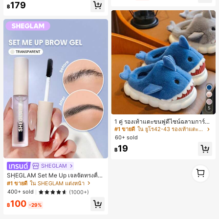
179
฿
5
1 คู่ รองเท้าแตะขนฟูดีไซน์ฉลามการ์ตู
น น่ารักและสนุกสนาน เหมาะสำหรับฤดู
#1 ขายดี
ใน ยูโร42-43 รองเท้าแตะใส่ในบ้าน
ใบไม้ร่วง/ฤดูหนาว รองเท้าแตะยูนิเซ็ก
60+ sold
ซ์เหล่านี้สามารถสวมใส่ได้ทั้งในร่มและ
19
กลางแจ้ง ช่วยให้เท้าของคุณอบอุ่นและ
฿
สบาย ทำให้เป็นของตกแต่งบ้านส่วนตัว
สำหรับห้องนอนหรือห้องน้ำ
SHEGLAM
1
SHEGLAM Set Me Up เจลจัดทรงคิ้ว
1
เครื่องสำอางแบรนด์ความงามและเมค
#1 ขายดี
ใน SHEGLAM แต่งหน้า
อัพสำหรับผู้หญิงและเด็กผู้หญิง
400+ sold
(1000+)
100
฿
-29%