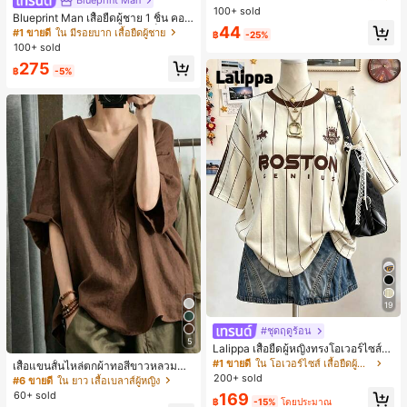
Blueprint Man
บการอัปเกรดแฟชั่น, วิกผมเส้นใยทนคว
100+ sold
Blueprint Man เสื้อยืดผู้ชาย 1 ชิ้น คอเ
ามร้อนสูงที่ออกแบบมาสำหรับผู้หญิง, ใ
44
ฮนลีย์ ผ้าถักลายวาฟเฟิล คอวีเล็ก ทรงห
ช้งานง่ายโดยไม่ต้องใช้เครื่องมือ, เหมา
#1 ขายดี
ใน มีรอยบาก เสื้อยืดผู้ชาย
฿
-25%
ลวม บาง ระบายอากาศได้ดี ใส่สบาย มี
ะสำหรับสไตล์สบายๆ, อุปกรณ์เสริมผมที่
100+ sold
กระดุม สไตล์ Old Money ทรงยุโรป ไซ
สมบูรณ์แบบสำหรับผู้หญิง คลิปหนีบผม
275
ส์ใหญ่กว่าปกติ กรุณาเลือกไซส์เล็กลงเพื่
คลิปหนีบผมสบายๆ แฟชั่นผม คลิปหนีบ
฿
-5%
อให้พอดีขึ้น
ผมหรูหรา ฤดูร้อน ชายหาด วันหยุด
19
#ชุดฤดูร้อน
5
Lalippa เสื้อยืดผู้หญิงทรงโอเวอร์ไซส์ค
วามยาวกลาง คอกลม ไหล่ตก ลายพิมพ์
#1 ขายดี
ใน โอเวอร์ไซส์ เสื้อยืดผู้หญิง
เสื้อแขนสั้นไหล่ตกผ้าทอสีขาวหลวมสำ
ตัวอักษรและลายทางแนวตั้ง สไตล์แฟชั่
หรับผู้หญิง เหมาะสำหรับสไตล์โบฮีเมีย
200+ sold
#6 ขายดี
ใน ยาว เสื้อเบลาส์ผู้หญิง
นมินิมอล ของขวัญให้เพื่อน
นในฤดูร้อน
60+ sold
169
฿
-15%
โดยประมาณ