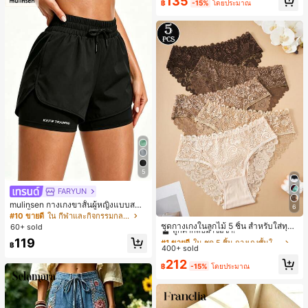
135
฿
-15%
โดยประมาณ
มียม, ลำลองอเนกประสงค์, สวมใส่ประ
จำวัน, กลางแจ้ง, ช้อปปิ้ง, การเดินทาง
เสื้อผ้ากลางแจ้ง
5
FARYUN
mulinsen กางเกงขาสั้นผู้หญิงแบบสบา
6
#1 ขายดี
ใน ชุด 5 ชิ้น กางเกงชั้นในผู้หญิง
ยๆ สีพื้น หลวม อเนกประสงค์ กางเกงขา
#10 ขายดี
ใน กีฬาและกิจกรรมกลางแจ้ง
สั้นกีฬา 2-In-1 สำหรับวิ่ง ฟิตเนส และก
ลูกค้ากลับมาซื้อซ้ำ!
ชุดกางเกงในลูกไม้ 5 ชิ้น สำหรับใส่ทุกวั
60+ sold
ารฝึกซ้อมกีฬาในฤดูร้อน
น
#1 ขายดี
#1 ขายดี
ใน ชุด 5 ชิ้น กางเกงชั้นในผู้หญิง
ใน ชุด 5 ชิ้น กางเกงชั้นในผู้หญิง
119
฿
400+ sold
ลูกค้ากลับมาซื้อซ้ำ!
ลูกค้ากลับมาซื้อซ้ำ!
#1 ขายดี
ใน ชุด 5 ชิ้น กางเกงชั้นในผู้หญิง
212
฿
-15%
โดยประมาณ
ลูกค้ากลับมาซื้อซ้ำ!