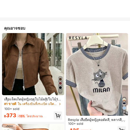
คุณอาจชอบ
17
เสื้อแจ็คเก็ตผู้หญิงฤดูใบไม้ผลิ/ใบไม้ร่วง
สีพื้น หนังเทียม สไตล์ปกคอเสื้อ ซิปขึ้น
#1 ขายดี
ใน เครื่องบินทิ้งระเบิด แจ็คเก็ตผู้หญิง
แขนยาว สไตล์ลำลอง วิทยาลัย สนามบิ
100+ sold
น เสื้อนอก สีน้ำตาล สไตล์สบายๆ ฤดูใบ
6
373
ไม้ร่วง
฿
-15%
โดยประมาณ
Resyla เสื้อยืดผู้หญิงคอตัดสี, หลากสี, ล
ายพิมพ์แมวน่ารัก, เสื้อสำหรับออกไปเที่
100+ sold
ยวฤดูร้อน, ดีไซน์กราฟิก, ความรู้สึกพรีเ