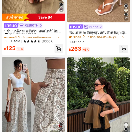
Save ฿4
22
REBIRTH
#1 ขายดี
ใน วินเทจ นาฬิกาควอทซ์ผู้หญิง
Nione
ลูกค้ากลับมาซื้อซ้ำ!
1 ชิ้น นาฬิกาแฟชั่นวินเทจสไตล์มินิมอล
รองเท้าแตะส้นสูงแบบคีบสำหรับผู้หญิง
เลขโรมันสำหรับผู้หญิง เหมาะสำหรับก
#1 ขายดี
#1 ขายดี
ใน วินเทจ นาฬิกาควอทซ์ผู้หญิง
ใน วินเทจ นาฬิกาควอทซ์ผู้หญิง
สไตล์คลาสสิก สีบล็อก สไตล์แฟรี่ฤดูร้อ
#1 ขายดี
ใน สีขาว รองเท้าแตะผู้หญิง
ารตกแต่งประจำวัน
น ส้นเข็ม รองเท้าแตะแบบคีบ รองเท้าแ
ลูกค้ากลับมาซื้อซ้ำ!
ลูกค้ากลับมาซื้อซ้ำ!
300+ sold
(1000+)
100+ sold
ตะชายหาดแฟชั่นสายไขว้ รองเท้าผู้ห
#1 ขายดี
ใน วินเทจ นาฬิกาควอทซ์ผู้หญิง
125
263
ญิง สำหรับออฟฟิศ บ้าน กลางแจ้ง ดีไซ
฿
-3%
฿
-9%
ลูกค้ากลับมาซื้อซ้ำ!
น์หัวเหลี่ยม ชิคและหรูหรา สำหรับเดทไ
นท์