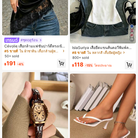
26
#ชุดฤดูร้อน
Cévolie เสื้อกล้ามแฟชั่นปาร์ตี้ทรงเข้า
IslaSuriya เสื้อยืดแขนสั้นคอวีพิมพ์ลาย
รูป เซ็กซี่ คอเดรป คอคาวล์ จับย่น แต่ง
#5 ขายดี
ใน ผ้าซาติน เสื้อกล้ามผู้หญิง & Camis
สีตัดกันสำหรับผู้หญิง
#8 ขายดี
ใน หลากสี เสื้อยืดผู้หญิง
ลูกไม้ ดีไซน์ต่อผ้า เปิดหลัง แขนกุด
50+ sold
800+ sold
191
118
฿
-4%
฿
-15%
โดยประมาณ