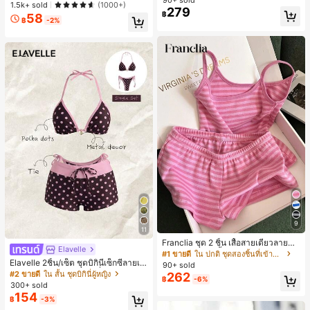
จำวันและโอกาสพิเศษ, เหมาะสำหรับผู้เ
1.5k+ sold
(1000+)
ริ่มต้น DIY, ไม่เสียหาย ใช้งานง่าย, ติด
279
฿
58
ทนนาน เหมาะสำหรับงานปาร์ตี้, ถ่ายภ
฿
-2%
าพ, เวที, ขนตาปลอมเนื้อนุ่ม
9
11
Franclia ชุด 2 ชิ้น เสื้อสายเดี่ยวลายทา
Elavelle
งและกางเกงขาสั้นแบบสบายๆ สำหรับผู้
#1 ขายดี
ใน ปกติ ชุดสองชิ้นที่เข้าชุดกัน
หญิง
Elavelle 2ชิ้น/เซ็ต ชุดบิกินี่เซ็กซี่ลายเสื
90+ sold
อดาวสำหรับผู้หญิง สายเดี่ยวและผูกข้า
#2 ขายดี
ใน สั้น ชุดบิกินี่ผู้หญิง
262
฿
-6%
ง, ฤดูร้อน
300+ sold
154
฿
-3%