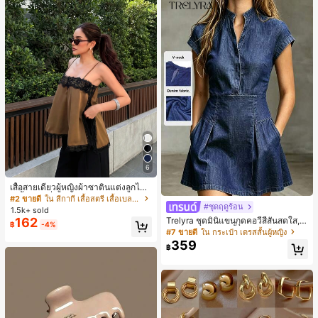
6
เสื้อสายเดี่ยวผู้หญิงผ้าซาตินแต่งลูกไม้
- เสื้อสายเดี่ยวฤดูร้อนสีคากีมีรอยผ่าด้า
#2 ขายดี
ใน สีกากี เสื้อสตรี เสื้อเบลาส์ & Tee
#ชุดฤดูร้อน
นข้างที่น่าดึงดูดแบบสบายๆ
1.5k+ sold
Trelyra ชุดมินิแขนกุดคอวีสีสันสดใส, ชุ
162
฿
-4%
ดมินิแขนกุดคอวีสีพื้นสำหรับผู้หญิงใส่ไ
#7 ขายดี
ใน กระเป๋า เดรสสั้นผู้หญิง
ปทำงานแบบสบายๆ, เหมาะสำหรับทุกโ
359
฿
อกาสใส่ประจำวัน, ชุดถักแบบเดนิมมีกร
ะเป๋า