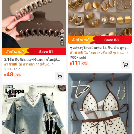
Save ฿8
6
ชุดต่างหูโลหะวินเทจ 14 ชิ้น ต่างหูหรูห
Save ฿1
ราเฉพาะตัวสำหรับสวมใส่ประจำวัน ขอ
#1 ขายดี
ใน โลหะผสมสังกะสี ชุดต่างหูผู้หญิง
งขวัญสำหรับผู้หญิง
700+ sold
2/1ชิ้น กิ๊บติดผมแฟชั่นขนาดใหญ่สีน้ำ
111
ตาลชานมสำหรับผู้หญิง เหมาะสำหรับก
฿
-7%
#1 ขายดี
ใน ธรรมดา กรงเล็บผม
ารอาบน้ำ ล้างหน้า และจัดแต่งทรงผม
900+ sold
48
฿
-2%