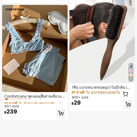
11
1ชิ้น แปรงหนวดขนหมูป่าไม่มีกลิ่น เหม
#1 ขายดี
ใน ลำลอง-ยัง ชุดนอนผู้หญิง
1
าะสำหรับผู้ชายและผู้หญิง แปรงจัดทรง
#1 ขายดี
ใน อุปกรณ์ตกแต่งผมในห้องน้ำ
1
เกือบหมดแล้ว!
ผมมืออาชีพสำหรับผมหยาบและผมละเ
Comfortcana ชุดนอนเสื้อสายเดี่ยวแต่
600+ sold
อียด การตัดแต่งแบบไล่ระดับ เครื่องมือ
งระบายและกางเกงขาสั้นสำหรับผู้หญิง
#1 ขายดี
#1 ขายดี
ใน ลำลอง-ยัง ชุดนอนผู้หญิง
ใน ลำลอง-ยัง ชุดนอนผู้หญิง
29
฿
ทำผม การหวีกลับ เรียบ จำเป็นสำหรับนั
60+ sold
เกือบหมดแล้ว!
เกือบหมดแล้ว!
กเรียนและการเดินทาง อุปกรณ์เสริมผม
239
#1 ขายดี
ใน ลำลอง-ยัง ชุดนอนผู้หญิง
฿
สำหรับผู้หญิง แปรงสางผม ชุดแปรงผม
ขนาดเล็ก ของขวัญสำหรับผู้ชาย
เกือบหมดแล้ว!