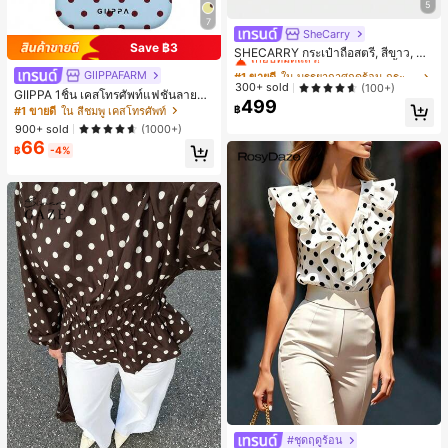
5
7
SheCarry
#1 ขายดี
ใน บรรยากาศฤดูร้อน กระเป๋าหูหิ้วด้านบนผู้หญิง
Save ฿3
เกือบหมดแล้ว!
SHECARRY กระเป๋าถือสตรี, สีขาว, แฟ
ชั่น, สง่างาม, วันหยุด, งานปาร์ตี้
#1 ขายดี
#1 ขายดี
ใน บรรยากาศฤดูร้อน กระเป๋าหูหิ้วด้านบนผู้หญิง
ใน บรรยากาศฤดูร้อน กระเป๋าหูหิ้วด้านบนผู้หญิง
GIIPPAFARM
เกือบหมดแล้ว!
เกือบหมดแล้ว!
300+ sold
(100+)
GIIPPA 1ชิ้น เคสโทรศัพท์แฟชั่นลายจุด
499
#1 ขายดี
ใน บรรยากาศฤดูร้อน กระเป๋าหูหิ้วด้านบนผู้หญิง
สีฟ้าอ่อนสีแดงเลือดหมู ฐานสีชมพูอ่อน
฿
#1 ขายดี
ใน สีชมพู เคสโทรศัพท์
พร้อมลายจุดสีเขียว เคสโทรศัพท์ 17 Pr
เกือบหมดแล้ว!
900+ sold
(1000+)
o Max, เหมาะสำหรับโทรศัพท์ 16 Pro
66
Max, 15 Pro Max, 14 Pro Max, เคสโ
฿
-4%
ทรศัพท์สไตล์เกาหลีและน่าสนใจ, เข้ากั
นได้กับ 11/12/13/14/15/16 Pro Max P
lus, ดีไซน์หรูหราเหมาะสำหรับทั้งชาย
และหญิง, ของขวัญในอุดมคติสำหรับแ
ฟนสาวในวันอีสเตอร์, ฤดูใบไม้ผลิ, ฤดูแ
ต่งงานและวันเกิด
#ชุดฤดูร้อน