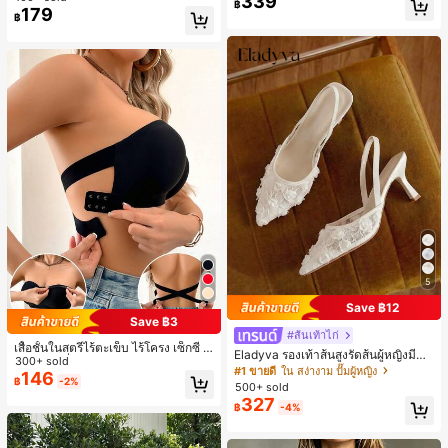
339
฿
แบบคัลเลอร์บล็อกสำหรับผู้หญิง
179
฿
5
Save ฿12
Save ฿3
#ส้นเท้าไก่
เสื้อชั้นในสตรีไร้ตะเข็บ ไร้โครง เซ็กซี่ ด้
Eladyva รองเท้าส้นสูงรัดส้นผู้หญิงมีดอ
านข้างไม่ลื่น แผ่นรองถอดได้ ลายไขว้ห
300+ sold
กไม้ประดับตาข่ายเสริมและสามารถสว
#1 ขายดี
ใน สง่างาม ปั๊มผู้หญิง
ลัง ไร้สาย สบายตลอดวัน
146
มได้สองแบบ ส้นสูง 7 ซม. รูปแบบโรมัน
฿
-2%
500+ sold
หรูหรา ส้นเข็ม ลุคเทพนิยาย
327
฿
-4%