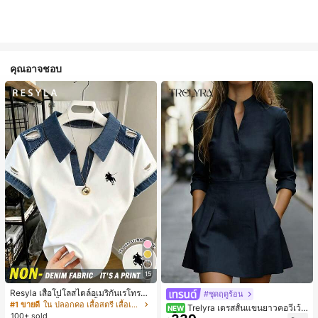
คุณอาจชอบ
15
Resyla เสื้อโปโลสไตล์อเมริกันเรโทรสำ
#ชุดฤดูร้อน
หรับผู้หญิง, เสื้อยืดแขนสั้นสำหรับผู้หญิ
#1 ขายดี
ใน ปลอกคอ เสื้อสตรี เสื้อเบลาส์ & Tee
Trelyra เดรสสั้นแขนยาวคอวีเว้า
NEW
ง, ลายม้า, สไตล์ Y2K, เสื้อโปโลแขนสั้น
100+ sold
สีพื้นสำหรับผู้หญิง