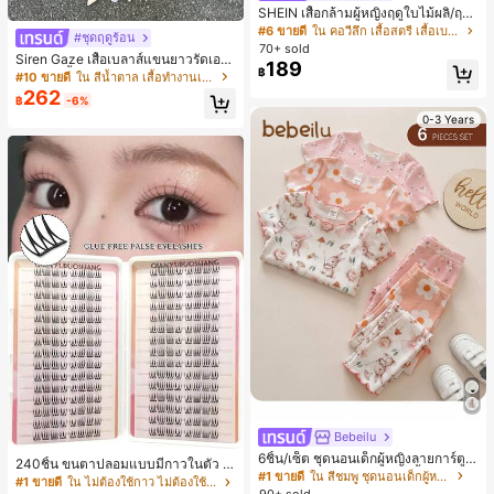
SHEIN เสื้อกล้ามผู้หญิงฤดูใบไม้ผลิ/ฤดูร้
อน ใหม่ สไตล์มินิมอลลำลองหรูหรา สีบ
#6 ขายดี
ใน คอวีลึก เสื้อสตรี เสื้อเบลาส์ & Tee
#ชุดฤดูร้อน
ล็อก ลายจุด คอวี แพตช์เวิร์ก ชายระบา
70+ sold
Siren Gaze เสื้อเบลาส์แขนยาวรัดเอว
ย แขนกุด ทรงเข้ารูป อเนกประสงค์, เสื้อ
189
฿
ลายจุดสีน้ำตาลใหม่สำหรับฤดูใบไม้ร่ว
ผู้หญิงฤดูใบไม้ผลิ/ฤดูร้อน, เสื้อหรูหราผู้
#10 ขายดี
ใน สีน้ำตาล เสื้อทำงานเนื้อผ้านุ่ม
งสำหรับผู้หญิง
หญิง, เสื้อเที่ยวพักผ่อนผู้หญิง
262
฿
-6%
0-3 Years
Bebeilu
6ชิ้น/เซ็ต ชุดนอนเด็กผู้หญิงลายการ์ตูน
240ชิ้น ขนตาปลอมแบบมีกาวในตัว C
หมีและดอกไม้ คอกลม แขนสั้น กางเกง
#1 ขายดี
ใน สีชมพู ชุดนอนเด็กผู้หญิง
-Curl, ธรรมชาติ สำหรับใช้ในชีวิตประ
#1 ขายดี
ใน ไม่ต้องใช้กาว ไม่ต้องใช้น้ำยาถอด ขนตาแต่ละเส้น
ขาสั้น ขอบระบาย สวมใส่สบาย
90+ sold