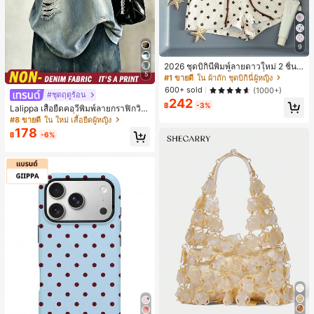
9
2026 ชุดบิกินี่พิมพ์ลายดาวใหม่ 2 ชิ้น,
5
สีขาวขอบสีเข้ม, เสื้อสามเหลี่ยมและกา
#1 ขายดี
ใน ผ้าถัก ชุดบิกินี่ผู้หญิง
งเกงขาสั้นมีเชือกผูก, ชุดว่ายน้ำฤดูร้อน
600+ sold
(1000+)
#ชุดฤดูร้อน
สำหรับผู้หญิงสำหรับวันหยุดพักผ่อนที่ช
242
ายหาด
฿
-3%
Lalippa เสื้อยืดคอวีพิมพ์ลายกราฟิกวินเ
ทจแบบขาด, แฟชั่นสตรีทสำหรับผู้หญิง
#8 ขายดี
ใน ใหม่ เสื้อยืดผู้หญิง
178
฿
-6%