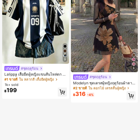
9
#ชุดฤดูร้อน
6
Lalippa เสื้อยืดผู้หญิงแขนสั้นไหล่ตก ค
#ชุดฤดูร้อน
อวีปกเสื้อ ลายพิมพ์ดิจิทัลลายทาง สไตล์
#1 ขายดี
ใน หลากสี เสื้อยืดผู้หญิง
Modelyn ชุดเดรสผู้หญิงฤดูร้อนผ้าตาข่
สปอร์ตแฟชั่นมินิมอล ของขวัญสำหรับเ
1k+ sold
ายพิมพ์ลาย คอไม่สมมาตร จับจีบ หรูหร
พื่อน
#2 ขายดี
ใน ดอกไม้ เดรสสั้นผู้หญิง
199
฿
า เซ็กซี่
316
฿
-4%