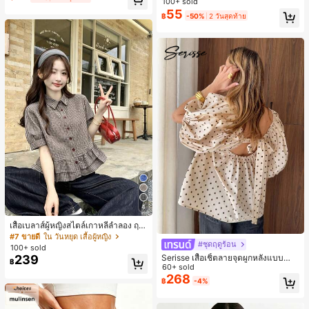
100+ sold
ห์นุ่มและเป็นมิตรต่อผิว เหมาะสำหรับผู้
55
฿
-50%
2 วันสุดท้าย
หญิงและเด็กผู้หญิง เหมาะสำหรับฤดูใบ
ไม้ร่วงและฤดูหนาว
4
เสื้อเบลาส์ผู้หญิงสไตล์เกาหลีลำลอง ฤดู
ใบไม้ผลิ/ฤดูร้อนใหม่ ชายระบาย ชิคแล
#7 ขายดี
ใน วันหยุด เสื้อผู้หญิง
#ชุดฤดูร้อน
ะหรูหรา
100+ sold
Serisse เสื้อเชิ้ตลายจุดผูกหลังแบบลำล
239
฿
องสำหรับฤดูร้อน
60+ sold
268
฿
-4%