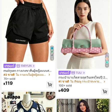
5
FARYUN
4
mulinsen กางเกงขาสั้นผู้หญิงแบบสบา
TUU
ยๆ สีพื้น หลวม อเนกประสงค์ กางเกงขา
#3 ขายดี
ใน กางเกงในผู้หญิงแบบแอคทีฟ
กระเป๋าบาแก็ตลายจุดวินเทจใหม่ปี 20
สั้นกีฬา 2-In-1 สำหรับวิ่ง ฟิตเนส และก
70+ sold
26 สำหรับผู้หญิง กระเป๋าเจลลี่แฟชั่นสไ
ารฝึกซ้อมกีฬาในฤดูร้อน
#1 ขายดี
ใน สีชมพู กระเป๋าสะพายผู้หญิง
119
฿
ตล์หวาน ความจุขนาดใหญ่ กระเป๋าสะ
100+ sold
พายไหล่สำหรับเดินทางไปทำงาน
409
฿