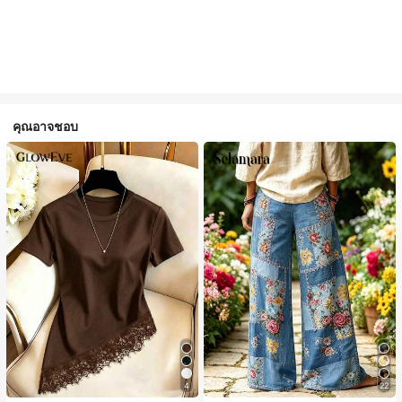
คุณอาจชอบ
4
22