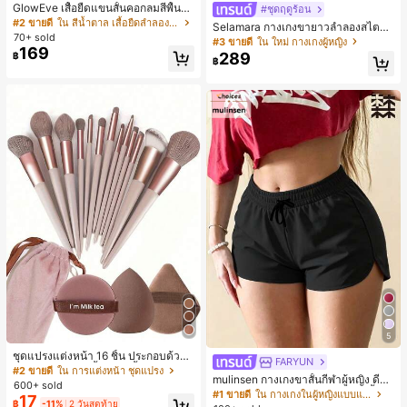
GlowEve เสื้อยืดแขนสั้นคอกลมสีพื้นลำ
#ชุดฤดูร้อน
ลองอเนกประสงค์สำหรับผู้หญิง
#2 ขายดี
ใน สีน้ำตาล เสื้อยืดลำลองพื้นฐาน
Selamara กางเกงขายาวลำลองสไตล์โ
70+ sold
บฮีเมียนสำหรับพักผ่อน สีกากี ผิวสัมผัส
#3 ขายดี
ใน ใหม่ กางเกงผู้หญิง
169
มีเท็กซ์เจอร์ เอวสูงทรงหลวม เอวยางยืด
289
฿
฿
พร้อมเชือกรูด ทรงขาตรงทิ้งตัว ขากว้า
ง สำหรับชายหาด ลำลอง พักผ่อน และเ
ดินทาง
5
ชุดแปรงแต่งหน้า 16 ชิ้น ประกอบด้วยแ
FARYUN
ปรงแต่งหน้า 13 ชิ้น, ฟองน้ำแต่งหน้ารู
#2 ขายดี
ใน การแต่งหน้า ชุดแปรง
mulinsen กางเกงขาสั้นกีฬาผู้หญิง ดีไซ
ปหยดน้ำ 1 ชิ้น, แปรงแป้งรองพื้นกลม 1
600+ sold
น์ปลายเปิด เอวยืดหยุ่น กางเกงขาสั้น
ชิ้น และฟองน้ำแต่งหน้ารูปสามเหลี่ยม
#1 ขายดี
ใน กางเกงในผู้หญิงแบบแอคทีฟ
17
ลำลองกีฬาฤดูร้อน ความยาว 3/4
฿
-11%
2 วันสุดท้าย
1 ชิ้น - ชุดคลาสสิก ทำจากขนสังเคราะ