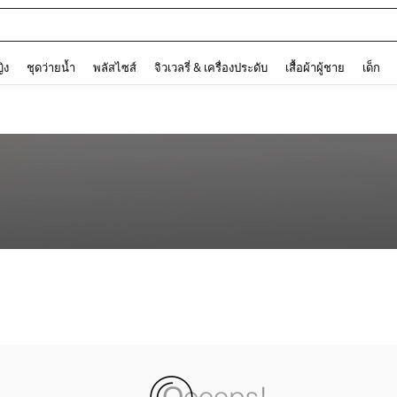
and down arrow keys to navigate search การค้นหาล่าสุด and ค้นหา. Press Enter to
ญิง
ชุดว่ายน้ำ
พลัสไซส์
จิวเวลรี่ & เครื่องประดับ
เสื้อผ้าผู้ชาย
เด็ก