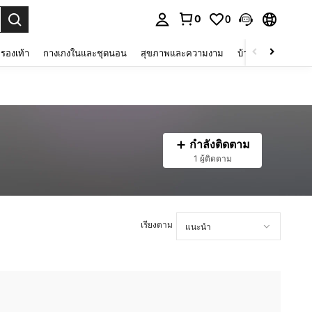
0
0
 select.
รองเท้า
กางเกงในและชุดนอน
สุขภาพและความงาม
บ้านและที่อยู่อาศัย
กำลังติดตาม
1 ผู้ติดตาม
เรียงตาม