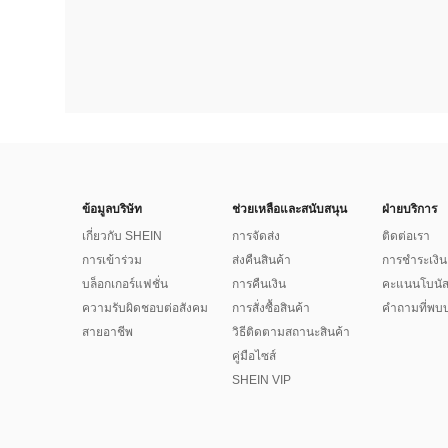
ข้อมูลบริษัท
ช่วยเหลือและสนับสนุน
ฝ่ายบริการ
เกี่ยวกับ SHEIN
การจัดส่ง
ติดต่อเรา
การเข้าร่วม
ส่งคืนสินค้า
การชำระเงิน
บล็อกเกอร์แฟชั่น
การคืนเงิน
คะแนนโบนั
ความรับผิดชอบต่อสังคม
การสั่งซื้อสินค้า
คำถามที่พบบ
สายอาชีพ
วิธีติดตามสถานะสินค้า
คู่มือไซส์
SHEIN VIP