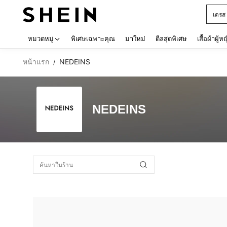
เดรส
Use up 
หมวดหมู่
พิเศษเฉพาะคุณ
มาใหม่
ดีลสุดพิเศษ
เสื้อผ้าผู้ห
หน้าแรก
NEDEINS
/
NEDEINS