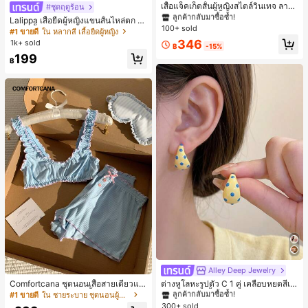
ลูกค้ากลับมาซื้อซ้ำ!
เสื้อแจ็คเก็ตสั้นผู้หญิงสไตล์วินเทจ ลายจุ
#ชุดฤดูร้อน
ดขนาดใหญ่ คอตั้ง เอวเข้ารูป แขนพอง
#1 ขายดี
#1 ขายดี
ใน กระเป๋า เสื้อคลุมลำลอง
ใน กระเป๋า เสื้อคลุมลำลอง
Lalippa เสื้อยืดผู้หญิงแขนสั้นไหล่ตก ค
ทรงหลวม แฟชั่นอเนกประสงค์ สำหรับใ
100+ sold
ลูกค้ากลับมาซื้อซ้ำ!
ลูกค้ากลับมาซื้อซ้ำ!
อวีปกเสื้อ ลายพิมพ์ดิจิทัลลายทาง สไตล์
#1 ขายดี
ใน หลากสี เสื้อยืดผู้หญิง
ส่ประจำวันและไปเที่ยวพักผ่อน
สปอร์ตแฟชั่นมินิมอล ของขวัญสำหรับเ
#1 ขายดี
ใน กระเป๋า เสื้อคลุมลำลอง
346
1k+ sold
฿
-15%
พื่อน
ลูกค้ากลับมาซื้อซ้ำ!
199
฿
Alley Deep Jewelry
#1 ขายดี
ใน โบโฮ ต่างหูผู้หญิง
ลูกค้ากลับมาซื้อซ้ำ!
Comfortcana ชุดนอนเสื้อสายเดี่ยวแต่
ต่างหูโลหะรูปตัว C 1 คู่ เคลือบหยดสีเห
งระบายและกางเกงขาสั้นสำหรับผู้หญิง
ลือง ลายจุดสีน้ำเงิน สไตล์ยุโรปและอเม
เกือบหมดแล้ว!
#1 ขายดี
ใน ชายระบาย ชุดนอนผู้หญิง
#1 ขายดี
#1 ขายดี
ใน โบโฮ ต่างหูผู้หญิง
ใน โบโฮ ต่างหูผู้หญิง
ริกัน แฟชั่นส่วนตัว หวานและสง่างาม
300+ sold
ลูกค้ากลับมาซื้อซ้ำ!
ลูกค้ากลับมาซื้อซ้ำ!