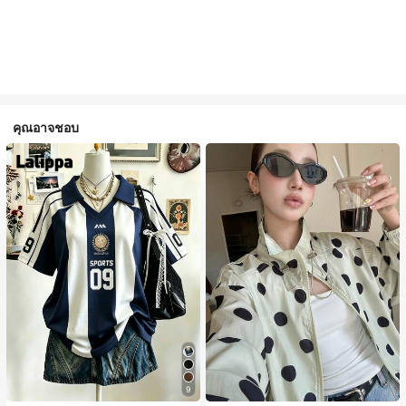
คุณอาจชอบ
9
#1 ขายดี
ใน กระเป๋า เสื้อคลุมลำลอง