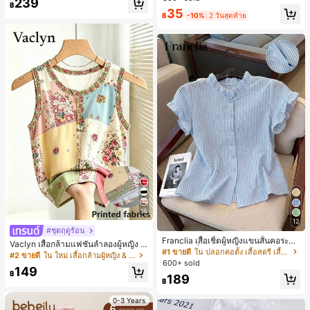
239
สำหรับผู้หญิงและเด็กหญิง สำหรับการเ
฿
เกือบหมดแล้ว!
เกือบหมดแล้ว!
#1 ขายดี
ใน โบโฮ ต่างหูผู้หญิง
35
ดินทาง งานแต่งงาน ปาร์ตี้ วันเกิด ของ
฿
-10%
2 วันสุดท้าย
ลูกค้ากลับมาซื้อซ้ำ!
ขวัญคริสต์มาส 2026
เกือบหมดแล้ว!
16
12
#ชุดฤดูร้อน
Franclia เสื้อเชิ้ตผู้หญิงแขนสั้นคอระบา
Vaclyn เสื้อกล้ามแฟชั่นลำลองผู้หญิง ล
ยกระดุมเดี่ยวลายทาง
#1 ขายดี
ใน ปลอกคอตั้ง เสื้อสตรี เสื้อเบลาส์ & Tee
ายแพตช์เวิร์ก แขนกุด คอกลม ติดกระดุ
#2 ขายดี
ใน ใหม่ เสื้อกล้ามผู้หญิง & Camis
600+ sold
ม
149
฿
189
฿
0-3 Years