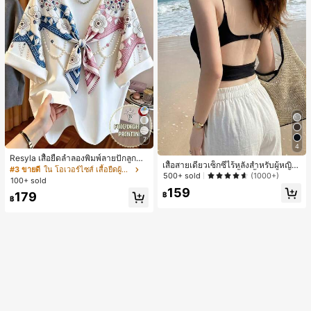
7
4
Resyla เสื้อยืดลำลองพิมพ์ลายปักลูกปัด
เสื้อสายเดี่ยวเซ็กซี่ไร้หลังสำหรับผู้หญิง
รูปโบว์ขนาดใหญ่สำหรับผู้หญิง
#3 ขายดี
ใน โอเวอร์ไซส์ เสื้อยืดผู้หญิง
พร้อมบราแบบมีฟองน้ำ, เสื้อกล้ามแขน
500+ sold
(1000+)
100+ sold
กุด, เสื้อลำลองสีดำสำหรับฤดูร้อน
159
179
฿
฿