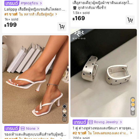
#1 ขายดี
#1 ขายดี
ใน สีกากี เสื้อสตรี เสื้อเบลาส์ & Tee
ใน สีกากี เสื้อสตรี เสื้อเบลาส์ & Tee
เสื้อสายเดี่ยวผู้หญิงผ้าซาตินแต่งลูกไม้
#ชุดฤดูร้อน
- เสื้อสายเดี่ยวฤดูร้อนสีคากีมีรอยผ่าด้า
ลูกค้ากลับมาซื้อซ้ำ!
ลูกค้ากลับมาซื้อซ้ำ!
Lalippa เสื้อยืดผู้หญิงแขนสั้นไหล่ตก ค
นข้างที่น่าดึงดูดแบบสบายๆ
1.5k+ sold
#1 ขายดี
ใน สีกากี เสื้อสตรี เสื้อเบลาส์ & Tee
อวีปกเสื้อ ลายพิมพ์ดิจิทัลลายทาง สไตล์
#1 ขายดี
ใน หลากสี เสื้อยืดผู้หญิง
169
สปอร์ตแฟชั่นมินิมอล ของขวัญสำหรับเ
ลูกค้ากลับมาซื้อซ้ำ!
1k+ sold
฿
พื่อน
199
฿
9
22
Rovog Jewelry
1 คู่ ต่างหูห่วงทองแดงขัดเงา ลายจุดเร
Nione
ขาคณิตสไตล์มินิมอล เหมาะสำหรับสว
#2 ขายดี
ใน โลหะผสมทองแดง ต่างหูผู้หญิง
รองเท้าแตะส้นสูงแบบคีบสำหรับผู้หญิง
มใส่ประจำวันแบบสบายๆ สำหรับผู้หญิง
200+ sold
สไตล์คลาสสิก สีบล็อก สไตล์แฟรี่ฤดูร้อ