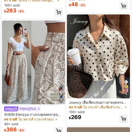
#1 ขายดี
ใน สีขาว รองเท้าแตะผู้หญิง
48
น ส้นเข็ม รองเท้าแตะแบบคีบ รองเท้าแ
100+ sold
฿
-2%
ตะชายหาดแฟชั่นสายไขว้ รองเท้าผู้ห
263
฿
-9%
ญิง สำหรับออฟฟิศ บ้าน กลางแจ้ง ดีไซ
น์หัวเหลี่ยม ชิคและหรูหรา สำหรับเดทไ
นท์
16
5
Jouncy เสื้อเชิ้ตแขนยาวลายจุดทรงหล
วมสำหรับผู้หญิง
#2 ขายดี
ใน กระเป๋า เสื้อเชิ้ตทำงานมีกระเป๋า
#ชุดฤดูร้อน
100+ sold
SHEIN Elenzya กางเกงคูลอตลายจุดเ
269
฿
อวสูงแบบใหม่สำหรับฤดูใบไม้ผลิ/ฤดูร้อ
#4 ขายดี
ใน หลากสี กางเกงลำลอง
น, สไตล์หรูหราเหมาะสำหรับใส่ในชีวิต
80+ sold
ประจำวันและทำงาน, ให้ความรู้สึกวินเ
366
฿
-6%
ทจสำหรับฤดูรับปริญญา, เทศกาลดนตร