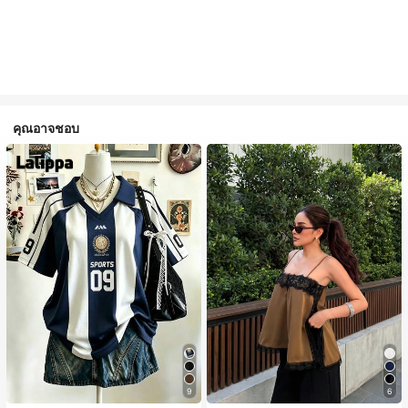
คุณอาจชอบ
#1 ขายดี
ใน สีกากี เสื้อสตรี เสื้อเบลาส์ & Tee
9
6
ลูกค้ากลับมาซื้อซ้ำ!