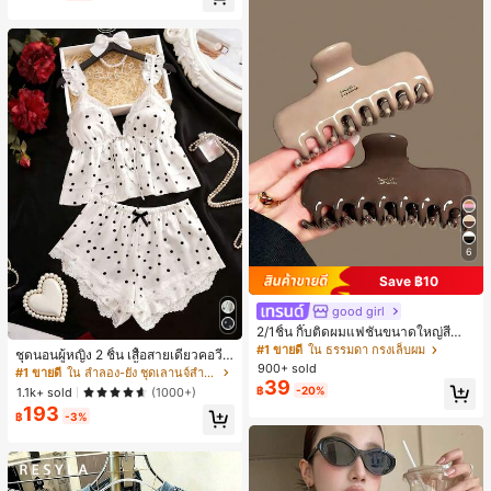
ี, การแข่งม้าดาร์บี้, วันประกาศอิสรภาพ
6
Save ฿10
good girl
2/1ชิ้น กิ๊บติดผมแฟชั่นขนาดใหญ่สีน้ำ
ตาลชานมสำหรับผู้หญิง เหมาะสำหรับก
#1 ขายดี
ใน ธรรมดา กรงเล็บผม
ชุดนอนผู้หญิง 2 ชิ้น เสื้อสายเดี่ยวคอวีลู
ารอาบน้ำ ล้างหน้า และจัดแต่งทรงผม
900+ sold
กไม้ พร้อมกางเกงขาสั้นแต่งลูกไม้ แต่ง
#1 ขายดี
ใน ลำลอง-ยัง ชุดเลานจ์สำหรับผู้หญิง
39
โบว์ที่เอว ชุดลำลองผู้หญิงนุ่มสบายน่ารั
฿
-20%
1.1k+ sold
(1000+)
ก สไตล์เอสเธติก
193
฿
-3%