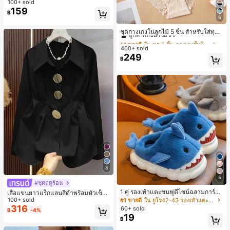
ายพิมพ์แมวน่ารัก, เสื้อสำหรับออกไปเที่
100+ sold
ยวฤดูร้อน, ดีไซน์กราฟิก, ความรู้สึกพรีเ
159
฿
มียม, ลำลองอเนกประสงค์, สวมใส่ประ
6
#1 ขายดี
ใน ชุด 5 ชิ้น กางเกงชั้นในผู้หญิง
จำวัน, กลางแจ้ง, ช้อปปิ้ง, การเดินทาง
ลูกค้ากลับมาซื้อซ้ำ!
เสื้อผ้ากลางแจ้ง
ชุดกางเกงในลูกไม้ 5 ชิ้น สำหรับใส่ทุกวั
น
#1 ขายดี
#1 ขายดี
ใน ชุด 5 ชิ้น กางเกงชั้นในผู้หญิง
ใน ชุด 5 ชิ้น กางเกงชั้นในผู้หญิง
400+ sold
ลูกค้ากลับมาซื้อซ้ำ!
ลูกค้ากลับมาซื้อซ้ำ!
249
#1 ขายดี
ใน ชุด 5 ชิ้น กางเกงชั้นในผู้หญิง
฿
ลูกค้ากลับมาซื้อซ้ำ!
8
5
#ชุดฤดูร้อน
1 คู่ รองเท้าแตะขนฟูดีไซน์ฉลามการ์ตู
เสื้อแขนยาวแร็กแลนสีดำพร้อมหัวเข็ม
น น่ารักและสนุกสนาน เหมาะสำหรับฤดู
ขัดโลหะ ฤดูใบไม้ผลิ/ฤดูร้อน สไตล์โบฮีเ
100+ sold
#1 ขายดี
ใน ยูโร42-43 รองเท้าแตะใส่ในบ้าน
ใบไม้ร่วง/ฤดูหนาว รองเท้าแตะยูนิเซ็ก
มียนวินเทจ เหมาะสำหรับงานแต่งงาน
316
60+ sold
฿
-4%
ซ์เหล่านี้สามารถสวมใส่ได้ทั้งในร่มและ
งานปาร์ตี้ การเดินทางไปทำงาน และสุ
19
฿
กลางแจ้ง ช่วยให้เท้าของคุณอบอุ่นและ
นทรียศาสตร์
สบาย ทำให้เป็นของตกแต่งบ้านส่วนตัว