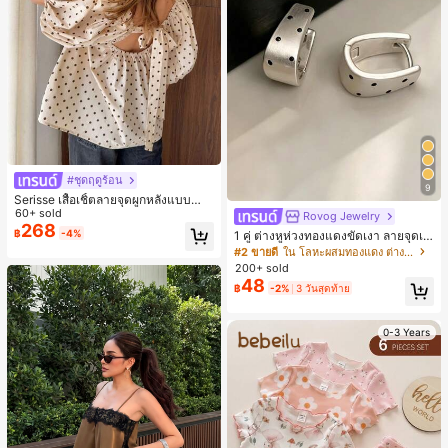
#ชุดฤดูร้อน
9
Serisse เสื้อเชิ้ตลายจุดผูกหลังแบบลำล
องสำหรับฤดูร้อน
60+ sold
Rovog Jewelry
268
฿
-4%
1 คู่ ต่างหูห่วงทองแดงขัดเงา ลายจุดเร
ขาคณิตสไตล์มินิมอล เหมาะสำหรับสว
#2 ขายดี
ใน โลหะผสมทองแดง ต่างหูผู้หญิง
มใส่ประจำวันแบบสบายๆ สำหรับผู้หญิง
200+ sold
48
฿
-2%
3 วันสุดท้าย
0-3 Years