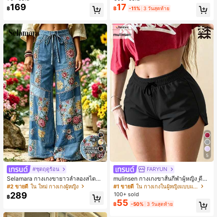
ชิ้น และฟองน้ำแต่งหน้ารูปสามเหลี่ยม
169
17
฿
฿
-11%
3 วันสุดท้าย
1 ชิ้น - ชุดคลาสสิก ทำจากขนสังเคราะ
ห์นุ่มและเป็นมิตรต่อผิว เหมาะสำหรับผู้
หญิงและเด็กผู้หญิง เหมาะสำหรับฤดูใบ
ไม้ร่วงและฤดูหนาว
22
5
#ชุดฤดูร้อน
FARYUN
Selamara กางเกงขายาวลำลองสไตล์โ
mulinsen กางเกงขาสั้นกีฬาผู้หญิง ดีไซ
บฮีเมียนสำหรับพักผ่อน สีกากี ผิวสัมผัส
น์ปลายเปิด เอวยืดหยุ่น กางเกงขาสั้น
#2 ขายดี
ใน ใหม่ กางเกงผู้หญิง
#1 ขายดี
ใน กางเกงในผู้หญิงแบบแอคทีฟ
มีเท็กซ์เจอร์ เอวสูงทรงหลวม เอวยางยืด
ลำลองกีฬาฤดูร้อน ความยาว 3/4
289
100+ sold
฿
พร้อมเชือกรูด ทรงขาตรงทิ้งตัว ขากว้า
55
฿
-50%
3 วันสุดท้าย
ง สำหรับชายหาด ลำลอง พักผ่อน และเ
ดินทาง