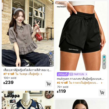
4
5
เสื้อเบลาส์ผู้หญิงสไตล์เกาหลีลำลอง ฤดู
ใบไม้ผลิ/ฤดูร้อนใหม่ ชายระบาย ชิคแล
#7 ขายดี
ใน วันหยุด เสื้อผู้หญิง
FARYUN
ะหรูหรา
100+ sold
mulinsen กางเกงขาสั้นผู้หญิงแบบสบา
239
ยๆ สีพื้น หลวม อเนกประสงค์ กางเกงขา
#2 ขายดี
ใน กางเกงในผู้หญิงแบบแอคทีฟ
฿
สั้นกีฬา 2-In-1 สำหรับวิ่ง ฟิตเนส และก
70+ sold
ารฝึกซ้อมกีฬาในฤดูร้อน
119
฿