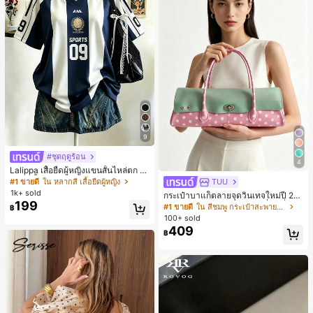
9
#ชุดฤดูร้อน
4
Lalippa เสื้อยืดผู้หญิงแขนสั้นไหล่ตก ค
อวีปกเสื้อ ลายพิมพ์ดิจิทัลลายทาง สไตล์
#1 ขายดี
ใน หลากสี เสื้อยืดผู้หญิง
TUU
สปอร์ตแฟชั่นมินิมอล ของขวัญสำหรับเ
1k+ sold
กระเป๋าบาแก็ตลายจุดวินเทจใหม่ปี 20
พื่อน
199
26 สำหรับผู้หญิง กระเป๋าเจลลี่แฟชั่นสไ
#1 ขายดี
ใน สีชมพู กระเป๋าสะพายผู้หญิง
฿
ตล์หวาน ความจุขนาดใหญ่ กระเป๋าสะ
100+ sold
พายไหล่สำหรับเดินทางไปทำงาน
409
฿