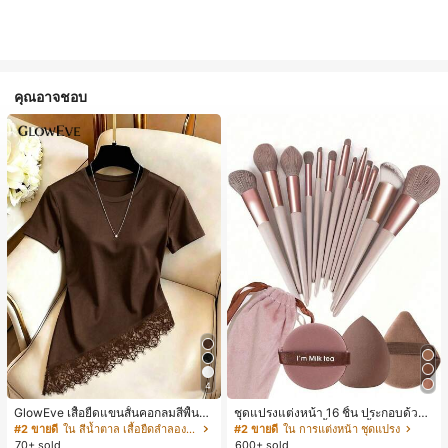
คุณอาจชอบ
4
GlowEve เสื้อยืดแขนสั้นคอกลมสีพื้นลำ
ชุดแปรงแต่งหน้า 16 ชิ้น ประกอบด้วยแ
ลองอเนกประสงค์สำหรับผู้หญิง
ปรงแต่งหน้า 13 ชิ้น, ฟองน้ำแต่งหน้ารู
#2 ขายดี
ใน สีน้ำตาล เสื้อยืดลำลองพื้นฐาน
#2 ขายดี
ใน การแต่งหน้า ชุดแปรง
ปหยดน้ำ 1 ชิ้น, แปรงแป้งรองพื้นกลม 1
70+ sold
600+ sold