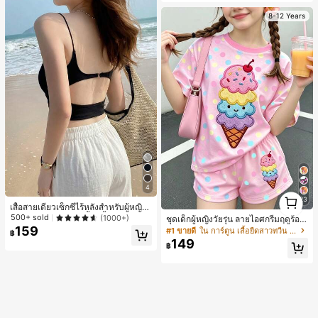
สำหรับห้องนอนหรือห้องน้ำ
8-12 Years
4
1
23
1
เสื้อสายเดี่ยวเซ็กซี่ไร้หลังสำหรับผู้หญิง
พร้อมบราแบบมีฟองน้ำ, เสื้อกล้ามแขน
500+ sold
(1000+)
ชุดเด็กผู้หญิงวัยรุ่น ลายไอศกรีมฤดูร้อน
กุด, เสื้อลำลองสีดำสำหรับฤดูร้อน
159
แบบมินิมอลน่ารัก ลายจุดสีสันสดใส สไ
#1 ขายดี
ใน การ์ตูน เสื้อยืดสาวทวีน Co-ord
฿
ตล์ครีมหวาน สไตล์วันหยุด ชุด 2 ชิ้น แ
149
฿
ขนสั้นและกางเกงขาสั้น เหมาะสำหรับฤ
ดูร้อน กราฟิก สบาย ชุดเด็กผู้หญิง Y2K
คาวาอิ