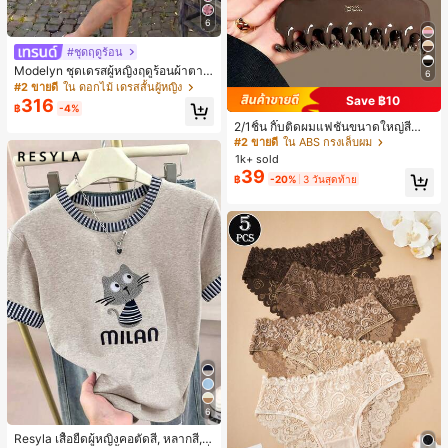
6
#ชุดฤดูร้อน
Modelyn ชุดเดรสผู้หญิงฤดูร้อนผ้าตาข่
6
ายพิมพ์ลาย คอไม่สมมาตร จับจีบ หรูหร
#2 ขายดี
ใน ดอกไม้ เดรสสั้นผู้หญิง
า เซ็กซี่
Save ฿10
316
฿
-4%
2/1ชิ้น กิ๊บติดผมแฟชั่นขนาดใหญ่สีน้ำ
ตาลชานมสำหรับผู้หญิง เหมาะสำหรับก
#2 ขายดี
ใน ABS กรงเล็บผม
ารอาบน้ำ ล้างหน้า และจัดแต่งทรงผม
1k+ sold
39
฿
-20%
3 วันสุดท้าย
6
Resyla เสื้อยืดผู้หญิงคอตัดสี, หลากสี, ล