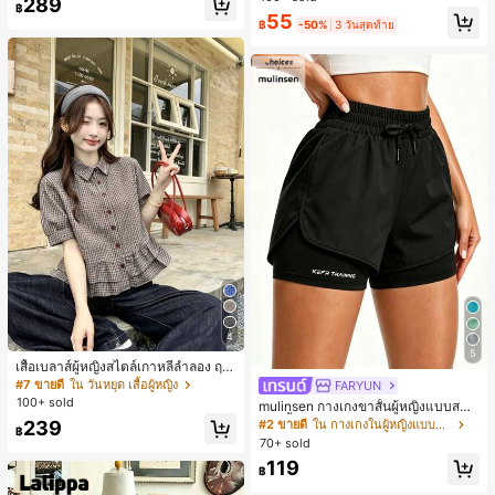
289
พร้อมเชือกรูด ทรงขาตรงทิ้งตัว ขากว้า
฿
55
ง สำหรับชายหาด ลำลอง พักผ่อน และเ
฿
-50%
3 วันสุดท้าย
ดินทาง
4
5
เสื้อเบลาส์ผู้หญิงสไตล์เกาหลีลำลอง ฤดู
ใบไม้ผลิ/ฤดูร้อนใหม่ ชายระบาย ชิคแล
#7 ขายดี
ใน วันหยุด เสื้อผู้หญิง
FARYUN
ะหรูหรา
100+ sold
mulinsen กางเกงขาสั้นผู้หญิงแบบสบา
ยๆ สีพื้น หลวม อเนกประสงค์ กางเกงขา
239
#2 ขายดี
ใน กางเกงในผู้หญิงแบบแอคทีฟ
฿
สั้นกีฬา 2-In-1 สำหรับวิ่ง ฟิตเนส และก
70+ sold
ารฝึกซ้อมกีฬาในฤดูร้อน
119
฿