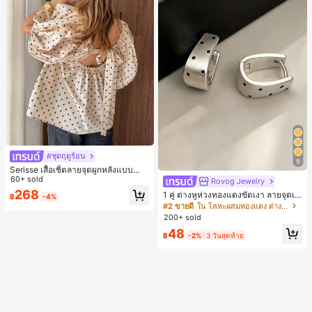
#ชุดฤดูร้อน
9
Serisse เสื้อเชิ้ตลายจุดผูกหลังแบบลำล
องสำหรับฤดูร้อน
60+ sold
Rovog Jewelry
268
1 คู่ ต่างหูห่วงทองแดงขัดเงา ลายจุดเร
฿
-4%
ขาคณิตสไตล์มินิมอล เหมาะสำหรับสว
#2 ขายดี
ใน โลหะผสมทองแดง ต่างหูผู้หญิง
มใส่ประจำวันแบบสบายๆ สำหรับผู้หญิง
200+ sold
48
฿
-2%
3 วันสุดท้าย