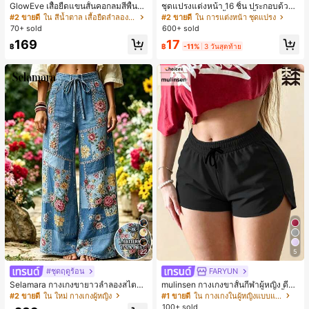
GlowEve เสื้อยืดแขนสั้นคอกลมสีพื้นลำ
ชุดแปรงแต่งหน้า 16 ชิ้น ประกอบด้วยแ
ลองอเนกประสงค์สำหรับผู้หญิง
ปรงแต่งหน้า 13 ชิ้น, ฟองน้ำแต่งหน้ารู
#2 ขายดี
ใน สีน้ำตาล เสื้อยืดลำลองพื้นฐาน
#2 ขายดี
ใน การแต่งหน้า ชุดแปรง
ปหยดน้ำ 1 ชิ้น, แปรงแป้งรองพื้นกลม 1
70+ sold
600+ sold
ชิ้น และฟองน้ำแต่งหน้ารูปสามเหลี่ยม
17
169
1 ชิ้น - ชุดคลาสสิก ทำจากขนสังเคราะ
฿
-11%
3 วันสุดท้าย
฿
ห์นุ่มและเป็นมิตรต่อผิว เหมาะสำหรับผู้
หญิงและเด็กผู้หญิง เหมาะสำหรับฤดูใบ
ไม้ร่วงและฤดูหนาว
22
5
#ชุดฤดูร้อน
FARYUN
Selamara กางเกงขายาวลำลองสไตล์โ
mulinsen กางเกงขาสั้นกีฬาผู้หญิง ดีไซ
บฮีเมียนสำหรับพักผ่อน สีกากี ผิวสัมผัส
น์ปลายเปิด เอวยืดหยุ่น กางเกงขาสั้น
#2 ขายดี
ใน ใหม่ กางเกงผู้หญิง
#1 ขายดี
ใน กางเกงในผู้หญิงแบบแอคทีฟ
มีเท็กซ์เจอร์ เอวสูงทรงหลวม เอวยางยืด
ลำลองกีฬาฤดูร้อน ความยาว 3/4
100+ sold