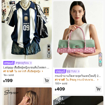
9
#ชุดฤดูร้อน
4
Lalippa เสื้อยืดผู้หญิงแขนสั้นไหล่ตก ค
อวีปกเสื้อ ลายพิมพ์ดิจิทัลลายทาง สไตล์
#1 ขายดี
ใน หลากสี เสื้อยืดผู้หญิง
TUU
สปอร์ตแฟชั่นมินิมอล ของขวัญสำหรับเ
1k+ sold
กระเป๋าบาแก็ตลายจุดวินเทจใหม่ปี 20
พื่อน
26 สำหรับผู้หญิง กระเป๋าเจลลี่แฟชั่นสไ
199
#1 ขายดี
ใน สีชมพู กระเป๋าสะพายผู้หญิง
฿
ตล์หวาน ความจุขนาดใหญ่ กระเป๋าสะ
100+ sold
พายไหล่สำหรับเดินทางไปทำงาน
409
฿