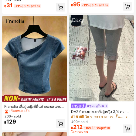
เกือบหมดแล้ว!
เกือบหมดแล้ว!
ตประจำวันและงานปาร์ตี้ ของขวัญสำห
เล็กๆ ห่วงผม อุปกรณ์เสริมผม, เหมาะสำ
95
31
฿
-13%
3 วันสุดท้าย
#1 ขายดี
ใน ไม่เป็นทางการ เครื่องประดับผมผู้หญิง
รับผู้หญิง
฿
-21%
3 วันสุดท้าย
หรับการออกไปข้างนอกประจำวัน, ลำล
เกือบหมดแล้ว!
อง, งานปาร์ตี้, การเดินทาง, การพักผ่อ
น, การมัดผม, การจัดทรงผม, การแต่งห
น้า, การจับคู่ชุด, อุปกรณ์เสริมประดับผ
ม
#1 ขายดี
ใน ธรรมดา เสื้อผู้หญิง
เกือบหมดแล้ว!
#ชุดฤดูร้อน
Franclia เสื้อผู้หญิงสีพื้นลำลองอเนกปร
ะสงค์สำหรับใส่ประจำวัน
#1 ขายดี
#1 ขายดี
ใน ธรรมดา เสื้อผู้หญิง
ใน ธรรมดา เสื้อผู้หญิง
DAZY กางเกงเลกกิ้งผู้หญิง 3/4 ความย
าวขา ทรงเข้ารูป แต่งลูกไม้แบบปะติด
200+ sold
เกือบหมดแล้ว!
เกือบหมดแล้ว!
#1 ขายดี
ใน ขาตรง กางเกงขาสั้นผู้หญิง
ลำลอง สำหรับวันหยุดฤดูร้อน
129
400+ sold
#1 ขายดี
ใน ธรรมดา เสื้อผู้หญิง
฿
212
เกือบหมดแล้ว!
฿
-15%
3 วันสุดท้าย
โดยประมาณ