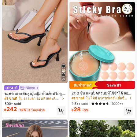
22
Save ฿1
Nione
2/10 ชิ้น แผ่นปิดหัวนมที่ใช้ซ้ำได้ ล่องห
รองเท้าแตะส้นสูงผู้หญิง สไตล์แฟรี่ฤดูร้
น ไร้รอยต่อ & ไม่ลื่น เหมาะสำหรับโอก
อน ส้นบาง แบบคีบ แต่งสายคาดผม รอ
#1 ขายดี
ใน ไม่มี อุปกรณ์เสริมเสื้อชั้นในผู้หญิง
#1 ขายดี
ใน ธรรมดา รองเท้าแตะส้นสูงผู้หญิง
าสต่างๆ สิ่งจำเป็นสำหรับฤดูร้อน
งเท้าแตะชายหาดสำหรับเที่ยวพักผ่อน
500+ sold
1.8k+ sold
(1000+)
แฟชั่นสายไขว้ สำหรับเดทไนท์
242
28
฿
-19%
3 วันสุดท้าย
฿
-3%