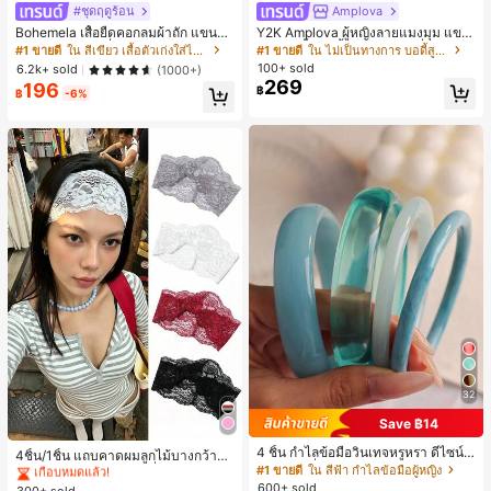
#ชุดฤดูร้อน
Amplova
Bohemela เสื้อยืดคอกลมผ้าถัก แขนยา
Y2K Amplova ผู้หญิงลายแมงมุม แขน
ว สีเรียบ ใช้งานทั่วไป สำหรับผู้หญิง
ยาว คอตั้ง บอดี้สูท, สไตล์แฟชั่นดาร์ก
#1 ขายดี
ใน สีเขียว เสื้อตัวเก่งใส่ได้ทุกวัน
#1 ขายดี
ใน ไม่เป็นทางการ บอดี้สูทผู้หญิง
บอดี้สูทผู้หญิง บอดี้สูทฮาโลวีน บอดี้สูท
100+ sold
6.2k+ sold
(1000+)
ลายใยแมงมุม
269
196
฿
฿
-6%
32
Save ฿14
#1 ขายดี
ใน ไม่เป็นทางการ เครื่องประดับผมผู้หญิง
4 ชิ้น กำไลข้อมือวินเทจหรูหรา ดีไซน์มิ
เกือบหมดแล้ว!
4ชิ้น/1ชิ้น แถบคาดผมลูกไม้บางกว้างยื
นิมอลแฟชั่น เหมาะสำหรับใส่ในชีวิตปร
#1 ขายดี
ใน สีฟ้า กำไลข้อมือผู้หญิง
ดหยุ่นสำหรับผู้หญิง, แฟชั่นอเนกประสง
#1 ขายดี
#1 ขายดี
ใน ไม่เป็นทางการ เครื่องประดับผมผู้หญิง
ใน ไม่เป็นทางการ เครื่องประดับผมผู้หญิง
ะจำวัน อะคริลิก เหมาะสำหรับใส่ในชีวิ
ค์พรีเมียมหรูหราสไตล์มินิมอล ผ้าพันคอ
600+ sold
300+ sold