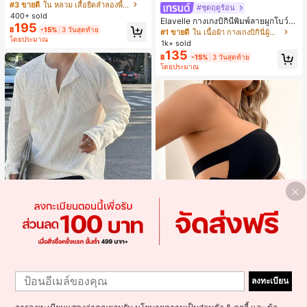
ขนสั้นปลายแขนพับ เสื้อยืดกราฟิกฤดูร้
#3 ขายดี
ใน หลวม เสื้อยืดลำลองพื้นฐาน
#ชุดฤดูร้อน
อน
400+ sold
Elavelle กางเกงบิกินี่พิมพ์ลายผูกโบว์เอ
195
วสูงสำหรับผู้หญิง, ฤดูใบไม้ผลิ/ฤดูร้อน
฿
-15%
3 วันสุดท้าย
#1 ขายดี
ใน เนื้อผ้า กางเกงบิกินี่ผู้หญิง
โดยประมาณ
1k+ sold
135
฿
-15%
3 วันสุดท้าย
โดยประมาณ
4
Resyla Men
1
Save ฿4
1
Resyla Men เสื้อยืดแขนยาวกระดุมผ่า
ครึ่งสีพื้นอเนกประสงค์ลำลองสำหรับผู้ช
ลงทะเบียน
#1 ขายดี
ใน ยืดปานกลาง เสื้อผู้ชาย
เสื้อชั้นในสตรีไร้ตะเข็บ ไร้โครง เซ็กซี่ ด้
าย
300+ sold
านข้างไม่ลื่น แผ่นรองถอดได้ ลายไขว้ห
300+ sold
ลัง ไร้สาย สบายตลอดวัน
237
145