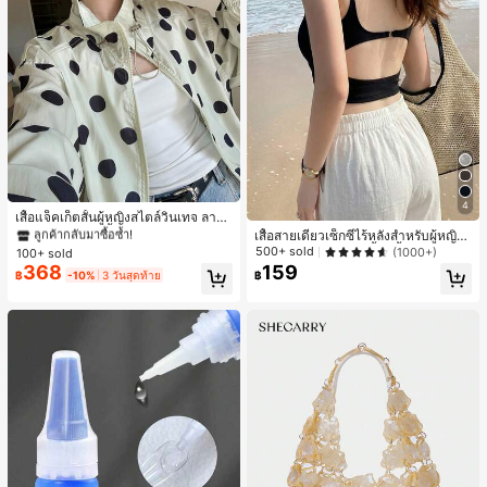
#1 ขายดี
ใน กระเป๋า เสื้อคลุมลำลอง
4
ลูกค้ากลับมาซื้อซ้ำ!
เสื้อแจ็คเก็ตสั้นผู้หญิงสไตล์วินเทจ ลายจุ
ดขนาดใหญ่ คอตั้ง เอวเข้ารูป แขนพอง
เสื้อสายเดี่ยวเซ็กซี่ไร้หลังสำหรับผู้หญิง
#1 ขายดี
#1 ขายดี
ใน กระเป๋า เสื้อคลุมลำลอง
ใน กระเป๋า เสื้อคลุมลำลอง
ทรงหลวม แฟชั่นอเนกประสงค์ สำหรับใ
พร้อมบราแบบมีฟองน้ำ, เสื้อกล้ามแขน
500+ sold
(1000+)
100+ sold
ลูกค้ากลับมาซื้อซ้ำ!
ลูกค้ากลับมาซื้อซ้ำ!
ส่ประจำวันและไปเที่ยวพักผ่อน
กุด, เสื้อลำลองสีดำสำหรับฤดูร้อน
368
159
#1 ขายดี
ใน กระเป๋า เสื้อคลุมลำลอง
฿
-10%
3 วันสุดท้าย
฿
ลูกค้ากลับมาซื้อซ้ำ!