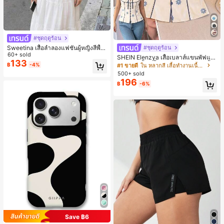
#ชุดฤดูร้อน
Sweetina เสื้อลำลองแฟชั่นผู้หญิงสีพื้น
#ชุดฤดูร้อน
แต่งระบายอเนกประสงค์
60+ sold
SHEIN Elenzya เสื้อเบลาส์แขนพัฟแต่
133
งระบายสีพื้นสีน้ำเงินสำหรับผู้หญิง, เสื้อ
฿
-4%
#1 ขายดี
ใน หลากสี เสื้อทำงานเนื้อผ้านุ่ม
ครอปเข้ารูปผูกโบว์คอวีตัดกันสำหรับฤ
500+ sold
ดูร้อน
196
฿
-6%
Save ฿6