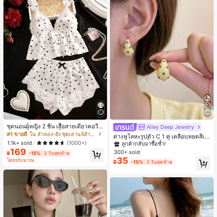
ชุดนอนผู้หญิง 2 ชิ้น เสื้อสายเดี่ยวคอวีลู
Alley Deep Jewelry
#1 ขายดี
ใน โบโฮ ต่างหูผู้หญิง
กไม้ พร้อมกางเกงขาสั้นแต่งลูกไม้ แต่ง
#1 ขายดี
ใน ลำลอง-ยัง ชุดเลานจ์สำหรับผู้หญิง
ลูกค้ากลับมาซื้อซ้ำ!
ต่างหูโลหะรูปตัว C 1 คู่ เคลือบหยดสีเห
โบว์ที่เอว ชุดลำลองผู้หญิงนุ่มสบายน่ารั
1.1k+ sold
ลือง ลายจุดสีน้ำเงิน สไตล์ยุโรปและอเม
(1000+)
เกือบหมดแล้ว!
#1 ขายดี
#1 ขายดี
ใน โบโฮ ต่างหูผู้หญิง
ใน โบโฮ ต่างหูผู้หญิง
ก สไตล์เอสเธติก
ริกัน แฟชั่นส่วนตัว หวานและสง่างาม
169
300+ sold
ลูกค้ากลับมาซื้อซ้ำ!
ลูกค้ากลับมาซื้อซ้ำ!
฿
-15%
3 วันสุดท้าย
สำหรับผู้หญิงและเด็กหญิง สำหรับการเ
35
โดยประมาณ
เกือบหมดแล้ว!
เกือบหมดแล้ว!
#1 ขายดี
ใน โบโฮ ต่างหูผู้หญิง
฿
-10%
3 วันสุดท้าย
ดินทาง งานแต่งงาน ปาร์ตี้ วันเกิด ของ
ลูกค้ากลับมาซื้อซ้ำ!
ขวัญคริสต์มาส 2026
เกือบหมดแล้ว!