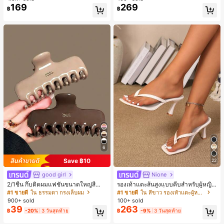
169
269
ลูกค้ากลับมาซื้อซ้ำ!
฿
฿
6
Save ฿10
22
good girl
Nione
2/1ชิ้น กิ๊บติดผมแฟชั่นขนาดใหญ่สีน้ำ
รองเท้าแตะส้นสูงแบบคีบสำหรับผู้หญิง
ตาลชานมสำหรับผู้หญิง เหมาะสำหรับก
สไตล์คลาสสิก สีบล็อก สไตล์แฟรี่ฤดูร้อ
#1 ขายดี
ใน ธรรมดา กรงเล็บผม
#1 ขายดี
ใน สีขาว รองเท้าแตะผู้หญิง
ารอาบน้ำ ล้างหน้า และจัดแต่งทรงผม
น ส้นเข็ม รองเท้าแตะแบบคีบ รองเท้าแ
900+ sold
100+ sold
ตะชายหาดแฟชั่นสายไขว้ รองเท้าผู้ห
39
263
฿
-20%
3 วันสุดท้าย
฿
-9%
3 วันสุดท้าย
ญิง สำหรับออฟฟิศ บ้าน กลางแจ้ง ดีไซ
น์หัวเหลี่ยม ชิคและหรูหรา สำหรับเดทไ