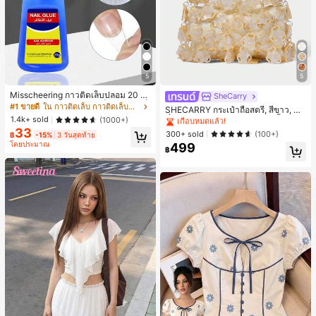
5
5
Misscheering กาวติดเล็บปลอม 20 กรั
SheCarry
#1 ขายดี
ใน บรรยากาศฤดูร้อน กระเป๋าหูหิ้วด้านบนผู้หญิง
ม แรงยึดสูง เจลสติกเกอร์เล็บนุ่ม แห้งเร็
#1 ขายดี
ใน กาวติดเล็บ กาวติดเล็บและสารยึดติด
เกือบหมดแล้ว!
SHECARRY กระเป๋าถือสตรี, สีขาว, แฟ
ว เหมาะสำหรับผู้เริ่มต้นทำเล็บ ติดทนน
1.4k+ sold
ชั่น, สง่างาม, วันหยุด, งานปาร์ตี้
(1000+)
#1 ขายดี
#1 ขายดี
ใน บรรยากาศฤดูร้อน กระเป๋าหูหิ้วด้านบนผู้หญิง
ใน บรรยากาศฤดูร้อน กระเป๋าหูหิ้วด้านบนผู้หญิง
าน
33
เกือบหมดแล้ว!
เกือบหมดแล้ว!
300+ sold
(100+)
฿
-15%
3 วันสุดท้าย
โดยประมาณ
499
#1 ขายดี
ใน บรรยากาศฤดูร้อน กระเป๋าหูหิ้วด้านบนผู้หญิง
฿
เกือบหมดแล้ว!