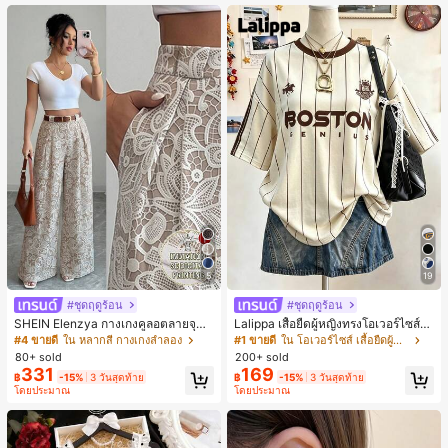
นท์
5
19
#ชุดฤดูร้อน
#ชุดฤดูร้อน
SHEIN Elenzya กางเกงคูลอตลายจุดเ
Lalippa เสื้อยืดผู้หญิงทรงโอเวอร์ไซส์ค
อวสูงแบบใหม่สำหรับฤดูใบไม้ผลิ/ฤดูร้อ
วามยาวกลาง คอกลม ไหล่ตก ลายพิมพ์
#4 ขายดี
ใน หลากสี กางเกงลำลอง
#1 ขายดี
ใน โอเวอร์ไซส์ เสื้อยืดผู้หญิง
น, สไตล์หรูหราเหมาะสำหรับใส่ในชีวิต
ตัวอักษรและลายทางแนวตั้ง สไตล์แฟชั่
80+ sold
200+ sold
ประจำวันและทำงาน, ให้ความรู้สึกวินเ
นมินิมอล ของขวัญให้เพื่อน
331
169
฿
-15%
3 วันสุดท้าย
฿
-15%
3 วันสุดท้าย
ทจสำหรับฤดูรับปริญญา, เทศกาลดนตร
โดยประมาณ
โดยประมาณ
ี, การแข่งม้าดาร์บี้, วันประกาศอิสรภาพ