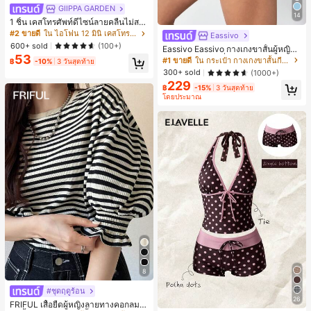
GIIPPA GARDEN
14
1 ชิ้น เคสโทรศัพท์ดีไซน์ลายคลื่นไม่สม
มาตรสำหรับ Phone 17 Pro Max, เหม
#2 ขายดี
ใน ไอโฟน 12 มินิ เคสโทรศัพท์แฟชั่น
Eassivo
าะสำหรับ Phone 16 Pro Max, 15 Pro
600+ sold
(100+)
Eassivo Eassivo กางเกงขาสั้นผู้หญิงรั
Max, 14 Pro Max, เคสโทรศัพท์สไตล์เ
53
น 2 ใน 1 ฤดูร้อนที่สบายและกางเกงขา
#1 ขายดี
ใน กระเป๋า กางเกงขาสั้นกีฬาผู้หญิง
กาหลีและน่าสนใจ, เข้ากันได้กับ 11/12/
฿
-10%
3 วันสุดท้าย
สั้นพรางแสงแดด
13/14/15/16 Pro Max Plus, ดีไซน์หรู
300+ sold
(1000+)
หราเหมาะสำหรับทั้งชายและหญิง, ของ
229
฿
-15%
3 วันสุดท้าย
ขวัญในอุดมคติสำหรับคริสต์มาส, วันว
โดยประมาณ
าเลนไทน์, อีสเตอร์, ฤดูแต่งงานและวันเ
กิดสำหรับแฟนสาว
8
#ชุดฤดูร้อน
26
FRIFUL เสื้อยืดผู้หญิงลายทางคอกลมแ