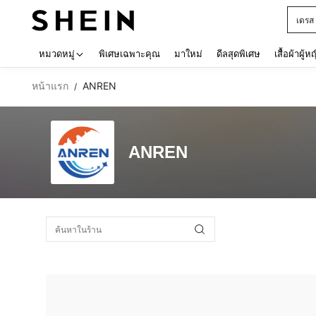
เดรส
Use up 
หมวดหมู่
พิเศษเฉพาะคุณ
มาใหม่
ดีลสุดพิเศษ
เสื้อผ้าผู้ห
หน้าแรก
ANREN
/
ANREN