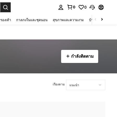
0
0
 select.
รองเท้า
กางเกงในและชุดนอน
สุขภาพและความงาม
บ้านและที่อยู่อาศัย
กำลังติดตาม
เรียงตาม