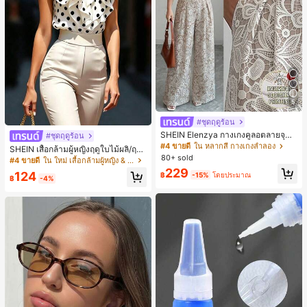
5
#ชุดฤดูร้อน
SHEIN Elenzya กางเกงคูลอตลายจุดเ
#ชุดฤดูร้อน
อวสูงแบบใหม่สำหรับฤดูใบไม้ผลิ/ฤดูร้อ
#4 ขายดี
ใน หลากสี กางเกงลำลอง
SHEIN เสื้อกล้ามผู้หญิงฤดูใบไม้ผลิ/ฤดูร้
น, สไตล์หรูหราเหมาะสำหรับใส่ในชีวิต
80+ sold
อน ใหม่ สไตล์มินิมอลลำลองหรูหรา สีบ
#4 ขายดี
ใน ใหม่ เสื้อกล้ามผู้หญิง & Camis
ประจำวันและทำงาน, ให้ความรู้สึกวินเ
ล็อก ลายจุด คอวี แพตช์เวิร์ก ชายระบา
229
ทจสำหรับฤดูรับปริญญา, เทศกาลดนตร
124
฿
-15%
โดยประมาณ
ย แขนกุด ทรงเข้ารูป อเนกประสงค์, เสื้อ
฿
-4%
ี, การแข่งม้าดาร์บี้, วันประกาศอิสรภาพ
ผู้หญิงฤดูใบไม้ผลิ/ฤดูร้อน, เสื้อหรูหราผู้
หญิง, เสื้อเที่ยวพักผ่อนผู้หญิง