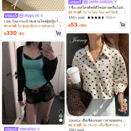
GIIPPA GARDEN
1 ชิ้น เคสโทรศัพท์ดีไซน์ลายคลื่นไม่สม
มาตรสำหรับ Phone 17 Pro Max, เหม
#2 ขายดี
ใน ไอโฟน 16e เคสโทรศัพท์แฟชั่น
Magic cik
าะสำหรับ Phone 16 Pro Max, 15 Pro
500+ sold
(100+)
Max, 14 Pro Max, เคสโทรศัพท์สไตล์เ
Low Tea กระเป๋าสะพายไหล่ผู้หญิง 1 ชิ้
53
กาหลีและน่าสนใจ, เข้ากันได้กับ 11/12/
น ลายจุด ผ้า PU สไตล์วินเทจแฟชั่น ทร
฿
-10%
#1 ขายดี
ใน ผู้ปลูกชั้นนำรายสัปดาห์ กระเป๋าสะพายไหล่ผู้หญิง
13/14/15/16 Pro Max Plus, ดีไซน์หรู
งเกี๊ยว ดีไซน์หูหิ้วคู่ด้านบน ปิดด้วยกระ
หราเหมาะสำหรับทั้งชายและหญิง, ของ
330
ดุมแป๊ก สายสะพายปรับได้ ใช้สะพายไ
฿
-8%
ขวัญในอุดมคติสำหรับคริสต์มาส, วันว
หล่หรือถือได้ เหมาะสำหรับไปทำงาน ก
าเลนไทน์, อีสเตอร์, ฤดูแต่งงานและวันเ
ลางแจ้ง ท่องเที่ยว และออกไปข้างนอก
กิดสำหรับแฟนสาว
(พร้อมจี้ห้อย)
16
Jouncy เสื้อเชิ้ตแขนยาวลายจุดทรงหล
วมสำหรับผู้หญิง
#2 ขายดี
ใน กระเป๋า เสื้อเชิ้ตทำงานมีกระเป๋า
#ชุดฤดูร้อน
100+ sold