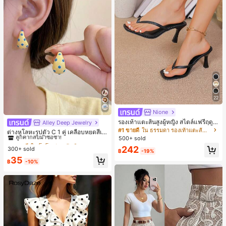
22
Nione
รองเท้าแตะส้นสูงผู้หญิง สไตล์แฟรี่ฤดูร้
Alley Deep Jewelry
#1 ขายดี
ใน โบโฮ ต่างหูผู้หญิง
อน ส้นบาง แบบคีบ แต่งสายคาดผม รอ
#1 ขายดี
ใน ธรรมดา รองเท้าแตะส้นสูงผู้หญิง
ลูกค้ากลับมาซื้อซ้ำ!
ต่างหูโลหะรูปตัว C 1 คู่ เคลือบหยดสีเห
งเท้าแตะชายหาดสำหรับเที่ยวพักผ่อน
500+ sold
ลือง ลายจุดสีน้ำเงิน สไตล์ยุโรปและอเม
เกือบหมดแล้ว!
#1 ขายดี
#1 ขายดี
ใน โบโฮ ต่างหูผู้หญิง
ใน โบโฮ ต่างหูผู้หญิง
แฟชั่นสายไขว้ สำหรับเดทไนท์
ริกัน แฟชั่นส่วนตัว หวานและสง่างาม
242
300+ sold
ลูกค้ากลับมาซื้อซ้ำ!
ลูกค้ากลับมาซื้อซ้ำ!
฿
-19%
สำหรับผู้หญิงและเด็กหญิง สำหรับการเ
เกือบหมดแล้ว!
เกือบหมดแล้ว!
#1 ขายดี
ใน โบโฮ ต่างหูผู้หญิง
35
ดินทาง งานแต่งงาน ปาร์ตี้ วันเกิด ของ
฿
-10%
ลูกค้ากลับมาซื้อซ้ำ!
ขวัญคริสต์มาส 2026
เกือบหมดแล้ว!