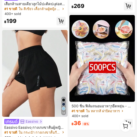
เสื้อกล้ามสายเดี่ยวลูกไม้ปะติดปะต่อสไ
269
฿
ตล์เกาหลี, สุนทรียศาสตร์ Y2K, เสื้อผ้าส
#1 ขายดี
ใน สีเขียว เสื้อกล้ามผู้หญิง & Camis
ตรีทแวร์ลำลองฤดูร้อน
400+ sold
199
฿
500 ชิ้น ฟิล์มถนอมอาหารยืดหยุ่น - ฝา
ครอบจานใสยืดหยุ่น, ใช้ซ้ำได้, หลากห
#1 ขายดี
ใน หลากสี ฝาปิดอาหาร
14
ลายฟังก์ชัน, ไม่มีกลิ่น, ป้องกันฝุ่น เหมา
400+ sold
ะสำหรับบ้าน, ร้านอาหาร, ปิกนิก - เหม
Eassivo
36
1
าะกับขนาดจานทุกขนาด, สิ่งจำเป็นสำ
฿
-8%
Eassivo Eassivo กางเกงขาสั้นผู้หญิงรั
หรับปิกนิก | ฟิล์มบรรจุภัณฑ์ตกแต่ง | ฟิ
1
น 2 ใน 1 ฤดูร้อนที่สบายและกางเกงขา
ล์มพลาสติกใช้ซ้ำได้, ฟิล์มพลาสติกอาห
#1 ขายดี
ใน กระเป๋า กางเกงขาสั้นกีฬาผู้หญิง
สั้นพรางแสงแดด
าร, สิ่งจำเป็นในครัว