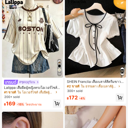
19
SHEIN Franclia เสื้อเบลาส์สีครีมขาวนุ่
#ชุดฤดูร้อน
มนวล เอวรูด, แต่งขอบตัดกัน + โบว์ผูก,
#2 ขายดี
ใน ธรรมดา เสื้อเบลาส์ผู้หญิง
Lalippa เสื้อยืดผู้หญิงทรงโอเวอร์ไซส์ค
แขนพอง จับคู่กับกระโปรงชายระบาย,
300+ sold
วามยาวกลาง คอกลม ไหล่ตก ลายพิมพ์
#1 ขายดี
ใน โอเวอร์ไซส์ เสื้อยืดผู้หญิง
ลดอายุและดูดี, นุ่มและเก๋ไก๋สำหรับใส่ทุ
ตัวอักษรและลายทางแนวตั้ง สไตล์แฟชั่
172
200+ sold
กวัน
฿
-4%
นมินิมอล ของขวัญให้เพื่อน
169
฿
-15%
โดยประมาณ