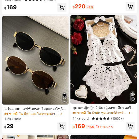
ทำงานและลำลอง สีขาว
ลูกค้ากลับมาซื้อซ้ำ!
220
169
฿
-8%
฿
ชุดนอนผู้หญิง 2 ชิ้น เสื้อสายเดี่ยวคอวีลู
แว่นสายตาแฟชั่นกรอบโลหะทรงไข่/เห
กไม้ พร้อมกางเกงขาสั้นแต่งลูกไม้ แต่ง
#1 ขายดี
ใน ผ้าถัก ชุดเลานจ์สำหรับผู้หญิง
ลี่ยมสำหรับผู้หญิง (กรอบครึ่ง), เหมาะ
#1 ขายดี
ใน กีฬาและกิจกรรมกลางแจ้ง
โบว์ที่เอว ชุดลำลองผู้หญิงนุ่มสบายน่ารั
สำหรับใส่ในชีวิตประจำวันและกิจกรรม
1.1k+ sold
(1000+)
1.2k+ sold
ก สไตล์เอสเธติก
กลางแจ้ง
29
169
฿
฿
-15%
โดยประมาณ