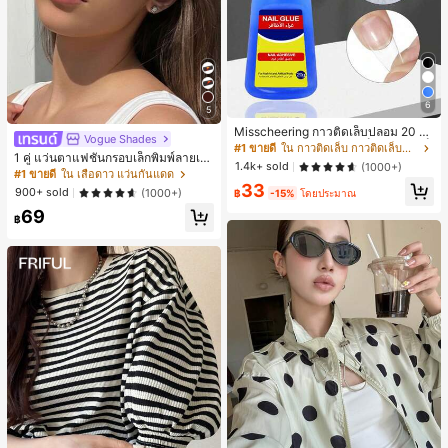
6
5
Misscheering กาวติดเล็บปลอม 20 กรั
Vogue Shades
ม แรงยึดสูง เจลสติกเกอร์เล็บนุ่ม แห้งเร็
#1 ขายดี
ใน กาวติดเล็บ กาวติดเล็บและสารยึดติด
1 คู่ แว่นตาแฟชั่นกรอบเล็กพิมพ์ลายเสื
ว เหมาะสำหรับผู้เริ่มต้นทำเล็บ ติดทนน
1.4k+ sold
(1000+)
อดาวสีแดงทรงวงรีสำหรับผู้หญิง กรอบ
าน
#1 ขายดี
ใน เสือดาว แว่นกันแดด
PC สีพื้น สไตล์วินเทจ
33
900+ sold
(1000+)
฿
-15%
โดยประมาณ
69
฿