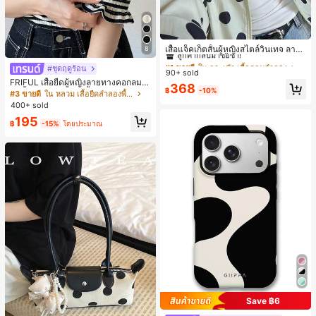
#1 ขายดี
ใน กระเป๋า เสื้อคลุมลำลอง
ลูกค้ากลับมาซื้อซ้ำ!
เสื้อแจ็คเก็ตสั้นผู้หญิงสไตล์วินเทจ ลายจุ
8
ดขนาดใหญ่ คอตั้ง เอวเข้ารูป แขนพอง
#1 ขายดี
#1 ขายดี
ใน กระเป๋า เสื้อคลุมลำลอง
ใน กระเป๋า เสื้อคลุมลำลอง
#ชุดฤดูร้อน
ทรงหลวม แฟชั่นอเนกประสงค์ สำหรับใ
90+ sold
ลูกค้ากลับมาซื้อซ้ำ!
ลูกค้ากลับมาซื้อซ้ำ!
ส่ประจำวันและไปเที่ยวพักผ่อน
FRIFUL เสื้อยืดผู้หญิงลายทางคอกลมแ
#1 ขายดี
ใน กระเป๋า เสื้อคลุมลำลอง
368
฿
-10%
ขนสั้นปลายแขนพับ เสื้อยืดกราฟิกฤดูร้
#3 ขายดี
ใน หลวม เสื้อยืดลำลองพื้นฐาน
ลูกค้ากลับมาซื้อซ้ำ!
อน
400+ sold
195
฿
-15%
โดยประมาณ
Save ฿6