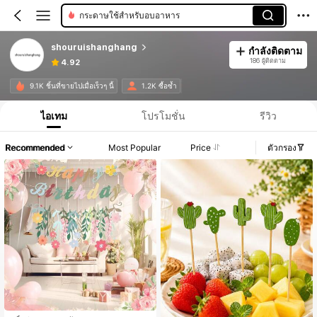
กระดาษใช้สำหรับอบอาหาร
shouruishanghang
กำลังติดตาม
186 ผู้ติดตาม
4.92
9.1K ชิ้นที่ขายไปเมื่อเร็วๆ นี้
1.2K ซื้อซ้ำ
ไอเทม
โปรโมชั่น
รีวิว
Recommended
Most Popular
Price
ตัวกรอง