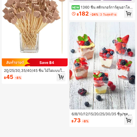
1360 ชิ้น สติกเกอร์การ์ตูนฮาโลวี
NEW
นแบบม้วน สำหรับซองจดหมาย ของขวั
182
฿
-24%
3 วันสุดท้าย
ญ งานปาร์ตี้ และตกแต่ง DIY
Save ฿4
20/25/30.35/40/45 ชิ้น ไม้ไผ่แบบใช้
ครั้งเดียวที่สวยงามน่ารัก หมีการ์ตูนไม้ไ
45
฿
-8%
ผ่ แท่งลายเซ็น แซนด์วิช ลายเซ็นผลไม้
อาหาร เงิน ลายเซ็นค็อกเทลเคทีวี ไม้ไผ่
ลายเซ็นฟักทอง ของขวัญหัตถศิลป์ปลา
น้อยน่ารัก
6/8/10/12/15/20/25/30/35 ชิ้น/ชุด, ถ้
วยขนมหวานพร้อมฝา, โหลพุดดิ้งขนาด
73
฿
-8%
เล็ก, ถ้วยขนมหวานสำหรับฤดูร้อน, เหม
าะสำหรับอาหารเรียกน้ำย่อย, ผลไม้, ไอ
ศกรีม, มูสเค้ก, มาพร้อมช้อนใส