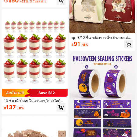
50
฿
-28%
3 วันสุดท้าย
บงานวันเกิด คัพเค้ก การอบ และการตก
แต่งโต๊ะขนมหวาน
ชุด 8/10 ชิ้น กล่องของที่ระลึกงานแต่ง
กล่องบรรจุของขวัญรูปแบบยุโรปใหม่ ถุ
91
฿
-8%
งบรรจุขนม ที่มีความหรูหรา กล่องของข
วัญขนม ไม่รวมตกแต่งเหรียญจี้
Save ฿12
10 ชิ้น เค้กไอศกรีมแว่นตา,โปร่งใสถ้วย
ขนมหวานสำหรับผลไม้และเค้ก,ช้อนไม่
137
฿
-8%
รวม เหมาะสำหรับไอศกรีม มูส พุดดิ้ง แ
ก้วทรงสูง แก้วช็อต ถ้วยขนมหวานสำห
รับงานปาร์ตี้และงานสังสรรค์