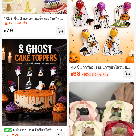
1/2/3 ชิ้น ป้ายแบนเนอร์ฉลองวันเกิดสีสั
นสดใส ป้ายแบนเนอร์ฉากหลัง และของ
เหลือแค่7ชิ้น
ตกแต่งที่แขวนง่าย เหมาะสำหรับฉากห
79
ลังงานปาร์ตี้และการฉลองวันเกิด
฿
40 ชิ้น การ์ดอมยิ้มผีน่ารักฮาโลวีน ของ
ชำร่วยลูกกวาดงานปาร์ตี้ (แบบผสม)
98
฿
-10%
3 วันสุดท้าย
8 ชิ้น ตกแต่งเค้กผีฮาโลวีน แม่มด
NEW
น่ารัก ฟักทอง ตกแต่งขนมหวาน สำหรั