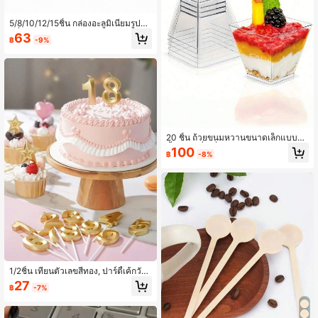
5/8/10/12/15ชิ้น กล่องอะลูมิเนียมรูปสี่เ
หลี่ยมผืนผ้าสีแดงทนความร้อนสูงพร้อม
63
฿
-9%
ฝาปิด กล่องบรรจุภัณฑ์อาหาร กล่องอะ
ลูมิเนียมอบอาหาร กล่องบรรจุภัณฑ์ขน
มหวาน เค้ก ปาร์ตี้ งานเทศกาล ปิกนิก ก
ล่องอะลูมิเนียมอบ
20 ชิ้น ถ้วยขนมหวานขนาดเล็กแบบใช้
ซ้ำได้,รูปสี่เหลี่ยมจัตุรัสและโปร่งใส,เหม
100
฿
-8%
าะสำหรับงานปาร์ตี้ฤดูร้อน,การรวบรวม
และการเดินทาง,
1/2ชิ้น เทียนตัวเลขสีทอง, ปาร์ตี้เค้กวันเ
กิดไร้ควัน ชุดตกแต่งเทียนขนมอบของ
27
฿
-7%
หวาน