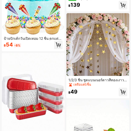
โลวีน ลายฟักทองน่ารัก ผี สุขสันต์วันฮา
139
฿
โลวีน ป้ายรูปทรง สติกเกอร์กาวในตัว
สำหรับถุงของขวัญ กล่อง ซองจดหมาย
และบรรจุภัณฑ์งานปาร์ตี้
ป้ายปักเค้กวันเปิดเทอม 12 ชิ้น ตกแต่งเ
ค้กธีมกลับไปโรงเรียน สำหรับเด็กหญิงแ
54
฿
-8%
ละเด็กชาย ตกแต่งปาร์ตี้วันเปิดเทอม เห
มาะสำหรับฮาโลวีน คริสต์มาส และอุปก
รณ์ปาร์ตี้
1/2/3 ชิ้น ชุดแบนเนอร์ดาวสีทองเงาวา
ว 157.48 นิ้ว เหมาะสำหรับการตกแต่งง
เหลือแค่5ชิ้น
านปาร์ตี้ ของขวัญวันเกิด และการผลิต
49
ด้วยมือ ไม่ต้องใช้แหล่งจ่ายไฟ วัสดุผ้า
฿
ตกแต่งห้อง งานปาร์ตี้ ตกแต่งงานแต่งง
านฤดูร้อน