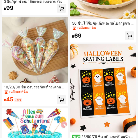
3ชิ้น/ชุด พวงมาลัยกระดาษแขวนสองด้
านสุขสันต์วันเกิด, แบนเนอร์ดอกไม้ฤดูใ
99
฿
บไม้ผลิหลากสีสันเหมาะสำหรับงานเลี้ย
งวันเกิด, งานแต่งงาน, สวนและของตก
แต่งผนังโรงเรียนอนุบาล - ของตกแต่ง
พื้นหลังริบบิ้นใบไม้ป่าและดอกไม้อ่อน
50 ชิ้น ไม้จิ้มคัพเค้กและผลไม้ลายกระบ
องเพชรสีเขียว | ตกแต่งโต๊ะปาร์ตี้สนุกส
เหลือแค่6ชิ้น
นาน | ไม้จิ้มขนมหวานสำหรับวันเกิด ง
69
านแต่งงาน ปิกนิก (สไตล์ผสมแบบสุ่ม)
฿
10/20/30 ชิ้น ถุงบรรจุภัณฑ์กระดาษแ
ก้วเลเซอร์สีรุ้งรูปสามเหลี่ยม เหมาะสำห
เหลือแค่6ชิ้น
รับการห่อของขวัญในงานแต่งงาน วันเ
45
กิด งานปาร์ตี้ และงานเฉลิมฉลองอื่นๆ พ
฿
-8%
ร้อมสายรัดซิป
25/50/75 ชิ้น สติกเกอร์ปิดผนึกฮา
NEW