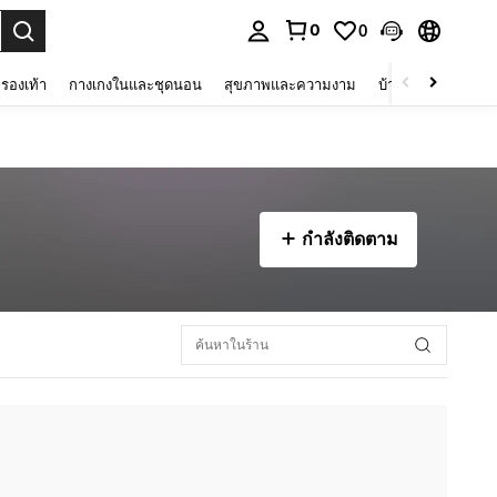
0
0
 select.
รองเท้า
กางเกงในและชุดนอน
สุขภาพและความงาม
บ้านและที่อยู่อาศัย
กำลังติดตาม