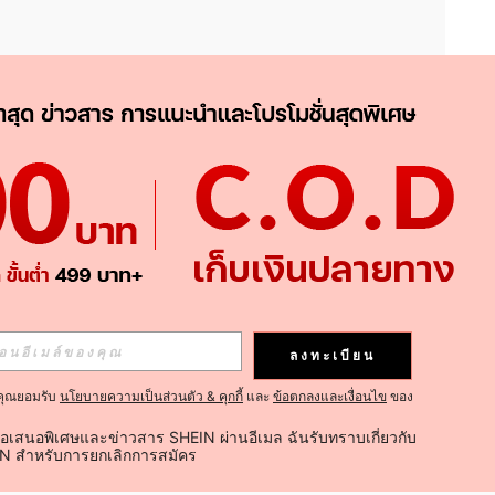
APP
ติดตามเลย
ลงทะเบียน
คุณยอมรับ
นโยบายความเป็นส่วนตัว & คุกกี้
และ
ข้อตกลงและเงื่อนไข
ของ
ติดตาม
้อเสนอพิเศษและข่าวสาร SHEIN ผ่านอีเมล ฉันรับทราบเกี่ยวกับ
IN สำหรับการยกเลิกการสมัคร
ติดตามเลย