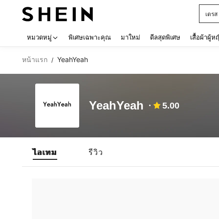
เดรส
Use up 
หมวดหมู่
พิเศษเฉพาะคุณ
มาใหม่
ดีลสุดพิเศษ
เสื้อผ้าผู้ห
หน้าแรก
YeahYeah
/
YeahYeah
5.00
ไอเทม
รีวิว