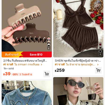
6
Save ฿10
5
2/1ชิ้น กิ๊บติดผมแฟชั่นขนาดใหญ่สีน้ำ
SHEIN ชุดชั้นในเซ็กซี่ผู้หญิงผ้าตาข่าย
ตาลชานมสำหรับผู้หญิง เหมาะสำหรับก
มีโครงคัพบาง
#1 ขายดี
ใน ธรรมดา กรงเล็บผม
#1 ขายดี
ใน ผ้าตาข่าย ชุดนอนผู้หญิง
ารอาบน้ำ ล้างหน้า และจัดแต่งทรงผม
1k+ sold
259
฿
39
฿
-20%
3 วันสุดท้าย