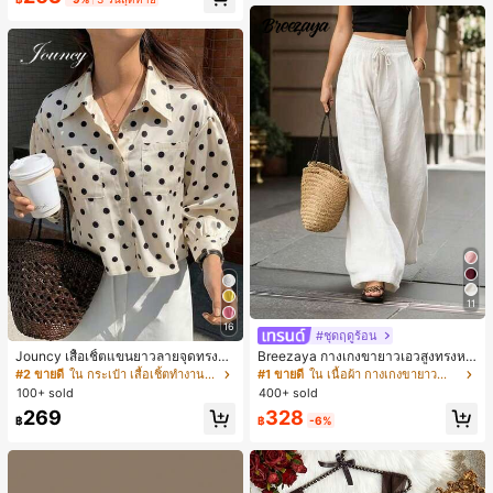
น์หัวเหลี่ยม ชิคและหรูหรา สำหรับเดทไ
นท์
11
16
#ชุดฤดูร้อน
Jouncy เสื้อเชิ้ตแขนยาวลายจุดทรงหล
Breezaya กางเกงขายาวเอวสูงทรงหล
วมสำหรับผู้หญิง
วมขาบานสำหรับผู้หญิง สีขาวเรียบหรูส
#2 ขายดี
ใน กระเป๋า เสื้อเชิ้ตทำงานมีกระเป๋า
#1 ขายดี
ใน เนื้อผ้า กางเกงขายาวลำลองผ้า
ไตล์ชิค เหมาะสำหรับใส่เที่ยวทะเล วันห
100+ sold
400+ sold
ยุดพักผ่อนฤดูร้อน ลุคสบายๆ ใส่ได้หลา
328
269
ยโอกาสในชีวิตประจำวัน
฿
-6%
฿