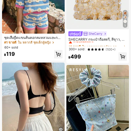
5
8
SheCarry
#1 ขายดี
ใน บรรยากาศฤดูร้อน กระเป๋าหูหิ้วด้านบนผู้หญิง
ชุดเสื้อยืดแขนสั้นคอกลมหลวมและกาง
เกือบหมดแล้ว!
SHECARRY กระเป๋าถือสตรี, สีขาว, แฟ
เกงขาสั้นไบค์เกอร์รัดรูปสำหรับเด็กผู้ห
#1 ขายดี
ใน หลากสี ชุดเด็กผู้หญิง
ชั่น, สง่างาม, วันหยุด, งานปาร์ตี้
#1 ขายดี
#1 ขายดี
ใน บรรยากาศฤดูร้อน กระเป๋าหูหิ้วด้านบนผู้หญิง
ใน บรรยากาศฤดูร้อน กระเป๋าหูหิ้วด้านบนผู้หญิง
ญิง สไตล์มินิมอล เหมาะสำหรับฤดูใบไ
60+ sold
เกือบหมดแล้ว!
เกือบหมดแล้ว!
300+ sold
(100+)
ม้ผลิและฤดูร้อน
119
#1 ขายดี
ใน บรรยากาศฤดูร้อน กระเป๋าหูหิ้วด้านบนผู้หญิง
฿
499
฿
เกือบหมดแล้ว!