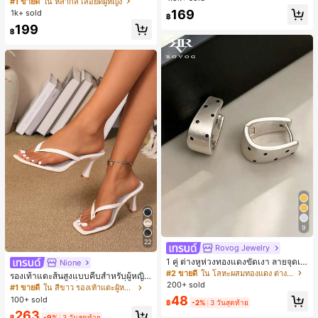
#1 ขายดี
ใน หลากสี เสื้อยืดผู้หญิง
สปอร์ตแฟชั่นมินิมอล ของขวัญสำหรับเ
ลูกค้ากลับมาซื้อซ้ำ!
169
1k+ sold
฿
พื่อน
199
฿
9
22
Rovog Jewelry
1 คู่ ต่างหูห่วงทองแดงขัดเงา ลายจุดเร
Nione
ขาคณิตสไตล์มินิมอล เหมาะสำหรับสว
#2 ขายดี
ใน โลหะผสมทองแดง ต่างหูผู้หญิง
รองเท้าแตะส้นสูงแบบคีบสำหรับผู้หญิง
มใส่ประจำวันแบบสบายๆ สำหรับผู้หญิง
200+ sold
สไตล์คลาสสิก สีบล็อก สไตล์แฟรี่ฤดูร้อ
#1 ขายดี
ใน สีขาว รองเท้าแตะผู้หญิง
น ส้นเข็ม รองเท้าแตะแบบคีบ รองเท้าแ
48
100+ sold
฿
-2%
3 วันสุดท้าย
ตะชายหาดแฟชั่นสายไขว้ รองเท้าผู้ห
263
ญิง สำหรับออฟฟิศ บ้าน กลางแจ้ง ดีไซ
฿
-9%
3 วันสุดท้าย