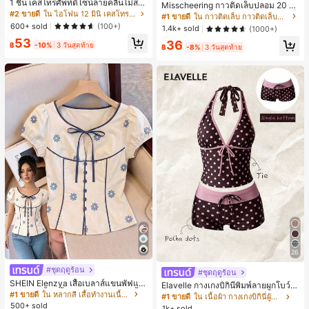
1 ชิ้น เคสโทรศัพท์ดีไซน์ลายคลื่นไม่สม
Misscheering กาวติดเล็บปลอม 20 กรั
มาตรสำหรับ Phone 17 Pro Max, เหม
#2 ขายดี
ใน ไอโฟน 12 มินิ เคสโทรศัพท์แฟชั่น
ม แรงยึดสูง เจลสติกเกอร์เล็บนุ่ม แห้งเร็
#1 ขายดี
ใน กาวติดเล็บ กาวติดเล็บและสารยึดติด
าะสำหรับ Phone 16 Pro Max, 15 Pro
ว เหมาะสำหรับผู้เริ่มต้นทำเล็บ ติดทนน
600+ sold
(100+)
1.4k+ sold
(1000+)
Max, 14 Pro Max, เคสโทรศัพท์สไตล์เ
าน
53
กาหลีและน่าสนใจ, เข้ากันได้กับ 11/12/
36
฿
-10%
3 วันสุดท้าย
฿
-8%
3 วันสุดท้าย
13/14/15/16 Pro Max Plus, ดีไซน์หรู
หราเหมาะสำหรับทั้งชายและหญิง, ของ
ขวัญในอุดมคติสำหรับคริสต์มาส, วันว
าเลนไทน์, อีสเตอร์, ฤดูแต่งงานและวันเ
กิดสำหรับแฟนสาว
26
#ชุดฤดูร้อน
#ชุดฤดูร้อน
SHEIN Elenzya เสื้อเบลาส์แขนพัฟแต่
Elavelle กางเกงบิกินี่พิมพ์ลายผูกโบว์เอ
งระบายสีพื้นสีน้ำเงินสำหรับผู้หญิง, เสื้อ
#1 ขายดี
ใน หลากสี เสื้อทำงานเนื้อผ้านุ่ม
วสูงสำหรับผู้หญิง, ฤดูใบไม้ผลิ/ฤดูร้อน
#1 ขายดี
ใน เนื้อผ้า กางเกงบิกินี่ผู้หญิง
ครอปเข้ารูปผูกโบว์คอวีตัดกันสำหรับฤ
500+ sold
1k+ sold