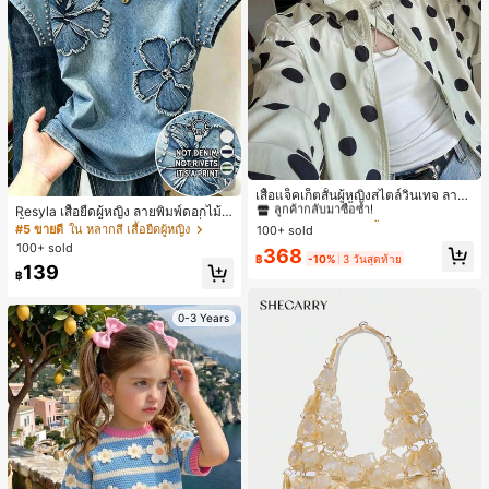
#1 ขายดี
ใน กระเป๋า เสื้อคลุมลำลอง
17
ลูกค้ากลับมาซื้อซ้ำ!
เสื้อแจ็คเก็ตสั้นผู้หญิงสไตล์วินเทจ ลายจุ
ดขนาดใหญ่ คอตั้ง เอวเข้ารูป แขนพอง
Resyla เสื้อยืดผู้หญิง ลายพิมพ์ดอกไม้สี
#1 ขายดี
#1 ขายดี
ใน กระเป๋า เสื้อคลุมลำลอง
ใน กระเป๋า เสื้อคลุมลำลอง
ทรงหลวม แฟชั่นอเนกประสงค์ สำหรับใ
น้ำเงินวินเทจ เสื้อสำหรับออกไปเที่ยวฤ
#5 ขายดี
ใน หลากสี เสื้อยืดผู้หญิง
100+ sold
ลูกค้ากลับมาซื้อซ้ำ!
ลูกค้ากลับมาซื้อซ้ำ!
ส่ประจำวันและไปเที่ยวพักผ่อน
ดูร้อน ดีไซน์กราฟิก สบายๆ อเนกประสง
100+ sold
#1 ขายดี
ใน กระเป๋า เสื้อคลุมลำลอง
368
ค์ สวมใส่ประจำวัน กลางแจ้ง ช้อปปิ้ง ท่
฿
-10%
3 วันสุดท้าย
139
ลูกค้ากลับมาซื้อซ้ำ!
องเที่ยวกลางแจ้ง
฿
0-3 Years