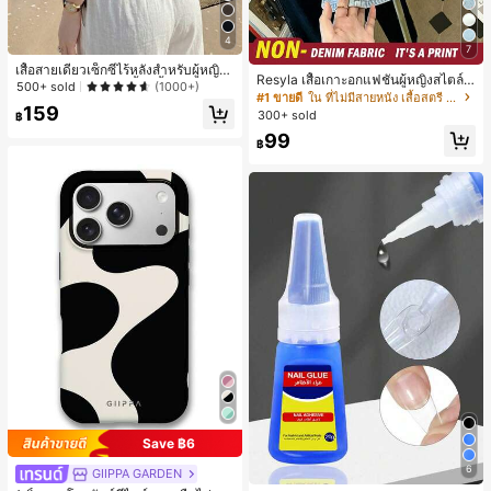
4
7
เสื้อสายเดี่ยวเซ็กซี่ไร้หลังสำหรับผู้หญิง
Resyla เสื้อเกาะอกแฟชั่นผู้หญิงสไตล์ซั
พร้อมบราแบบมีฟองน้ำ, เสื้อกล้ามแขน
500+ sold
(1000+)
มเมอร์อเนกประสงค์ลายเดนิม แนะนำ
#1 ขายดี
ใน ที่ไม่มีสายหนัง เสื้อสตรี เสื้อเบลาส์ & Tee
กุด, เสื้อลำลองสีดำสำหรับฤดูร้อน
สำหรับงานหนัก ขายดี ตกแต่งเพชรสีสั
159
300+ sold
฿
นสดใสพิมพ์ลาย เหมาะสำหรับใส่ประ
99
จำวัน
฿
Save ฿6
6
GIIPPA GARDEN