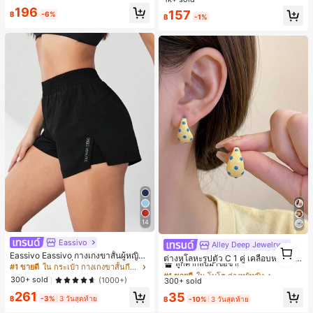
ดูร้อน
196
157
฿
-6%
฿
-1%
14
Eassivo
Alley Deep Jewelry
#1 ขายดี
ใน โบโฮ ต่างหูผู้หญิง
1
Eassivo Eassivo กางเกงขาสั้นผู้หญิงรั
1
ลูกค้ากลับมาซื้อซ้ำ!
ต่างหูโลหะรูปตัว C 1 คู่ เคลือบหยดสีเห
น 2 ใน 1 ฤดูร้อนที่สบายและกางเกงขา
#1 ขายดี
ใน กระเป๋า กางเกงขาสั้นกีฬาผู้หญิง
ลือง ลายจุดสีน้ำเงิน สไตล์ยุโรปและอเม
เกือบหมดแล้ว!
#1 ขายดี
#1 ขายดี
ใน โบโฮ ต่างหูผู้หญิง
ใน โบโฮ ต่างหูผู้หญิง
สั้นพรางแสงแดด
ริกัน แฟชั่นส่วนตัว หวานและสง่างาม
300+ sold
(1000+)
300+ sold
ลูกค้ากลับมาซื้อซ้ำ!
ลูกค้ากลับมาซื้อซ้ำ!
สำหรับผู้หญิงและเด็กหญิง สำหรับการเ
เกือบหมดแล้ว!
เกือบหมดแล้ว!
261
#1 ขายดี
ใน โบโฮ ต่างหูผู้หญิง
35
ดินทาง งานแต่งงาน ปาร์ตี้ วันเกิด ของ
฿
-3%
3 วันสุดท้าย
฿
-10%
3 วันสุดท้าย
ลูกค้ากลับมาซื้อซ้ำ!
ขวัญคริสต์มาส 2026