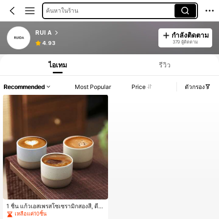
ค้นหาในร้าน
RUI A
กำลังติดตาม
379 ผู้ติดตาม
4.93
ไอเทม
รีวิว
Recommended
Most Popular
Price
ตัวกรอง
1 ชิ้น แก้วเอสเพรสโซเซรามิกสองสี, ดีไ
ซน์มินิมอล, เหมาะสำหรับบาริสต้าและผู้
เหลือแค่10ชิ้น