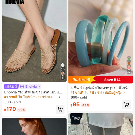
32
5
Save ฿14
Bholvia
4 ชิ้น กำไลข้อมือวินเทจหรูหรา ดีไซน์มิ
นิมอลแฟชั่น เหมาะสำหรับใส่ในชีวิตปร
Bholvia รองเท้าแตะชายหาดแบบแบน
#1 ขายดี
ใน สีฟ้า กำไลข้อมือผู้หญิง
ะจำวัน อะคริลิก เหมาะสำหรับใส่ในชีวิ
สบาย ๆ ลายฉลุมาใหม่สำหรับผู้หญิง
#1 ขายดี
ใน โบฮีเมียน รองเท้าแตะผู้หญิง
600+ sold
ตประจำวันและงานปาร์ตี้ ของขวัญสำห
500+ sold
95
รับผู้หญิง
฿
-13%
179
฿
-10%