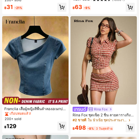
เกือบหมดแล้ว!
เกือบหมดแล้ว!
ะจำวันและโอกาสต่างๆ, ของขวัญสำหรั
เล็กๆ ห่วงผม อุปกรณ์เสริมผม, เหมาะสำ
#1 ขายดี
ใน ยางรัดผมแบบพื้นฐาน เครื่องประดับผมผู้หญิง
31
63
บเธอ
หรับการออกไปข้างนอกประจำวัน, ลำล
฿
-21%
฿
-9%
เกือบหมดแล้ว!
อง, งานปาร์ตี้, การเดินทาง, การพักผ่อ
น, การมัดผม, การจัดทรงผม, การแต่งห
น้า, การจับคู่ชุด, อุปกรณ์เสริมประดับผ
ม
#1 ขายดี
ใน รายวัน เสื้อผู้หญิง
เกือบหมดแล้ว!
Franclia เสื้อผู้หญิงสีพื้นลำลองอเนกปร
Rina Fox
ะสงค์สำหรับใส่ประจำวัน
#1 ขายดี
#1 ขายดี
ใน รายวัน เสื้อผู้หญิง
ใน รายวัน เสื้อผู้หญิง
Rina Fox ชุดเซ็ต 2 ชิ้น ลายตารางกิงแ
200+ sold
เกือบหมดแล้ว!
เกือบหมดแล้ว!
ฮมสีแดงสไตล์ฝรั่งเศสพิมพ์ลายดอกไม้ เ
#2 ขายดี
ใน นัวเนีย ชุดประสานงานสตรี
สื้อครอปและกระโปรงมินิระบายเข้าชุด
#1 ขายดี
ใน รายวัน เสื้อผู้หญิง
129
498
฿
฿
-8%
3 วันสุดท้าย
เกือบหมดแล้ว!