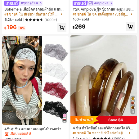
#ชุดฤดูร้อน
Amplova
Bohemela เสื้อยืดคอกลมผ้าถัก แขนยา
Y2K Amplova ผู้หญิงลายแมงมุม แขน
ว สีเรียบ ใช้งานทั่วไป สำหรับผู้หญิง
ยาว คอตั้ง บอดี้สูท, สไตล์แฟชั่นดาร์ก
#1 ขายดี
ใน สีเขียว เสื้อตัวเก่งใส่ได้ทุกวัน
#1 ขายดี
ใน ชิค ชุดจั๊มสูทและบอดี้สูทผู้หญิง
บอดี้สูทผู้หญิง บอดี้สูทฮาโลวีน บอดี้สูท
100+ sold
6.2k+ sold
(1000+)
ลายใยแมงมุม
269
196
฿
฿
-6%
11
Save ฿6
#1 ขายดี
ใน ยางรัดผมแบบพื้นฐาน เครื่องประดับผมผู้หญิง
4 ชิ้น กำไลข้อมืออะคริลิกกลมสไตล์วินเ
เกือบหมดแล้ว!
4ชิ้น/1ชิ้น แถบคาดผมลูกไม้บางกว้างยื
ทจหรูหราสำหรับผู้หญิง, ดีไซน์เรียบง่าย
#1 ขายดี
ใน หลากสี กำไลข้อมือผู้หญิง
ดหยุ่นสำหรับผู้หญิง, แฟชั่นอเนกประสง
#1 ขายดี
#1 ขายดี
ใน ยางรัดผมแบบพื้นฐาน เครื่องประดับผมผู้หญิง
ใน ยางรัดผมแบบพื้นฐาน เครื่องประดับผมผู้หญิง
ทันสมัย, เหมาะสำหรับสวมใส่ในชีวิตปร
ค์พรีเมียมหรูหราสไตล์มินิมอล ผ้าพันคอ
1.5k+ sold
(1000+)
200+ sold