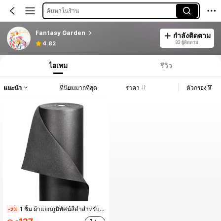
ค้นหาในร้าน
Fantasy Garden
กำลังติดตาม
33 ผู้ติดตาม
4.82
ไอเทม
รีวิว
แนะนำ
ที่นิยมมากที่สุด
ราคา
ตัวกรอง
1 ชิ้น ผ้าแยกภูมิทัศน์สีดำสำหรับงานหนัก, ซึมผ่านได้, เหมาะสำหรับสวน, สนามหญ้า, วิศวกรรมโยธา, การจัดสวนลานวิลล่า, ผ้าควบคุมวัชพืช
-2%