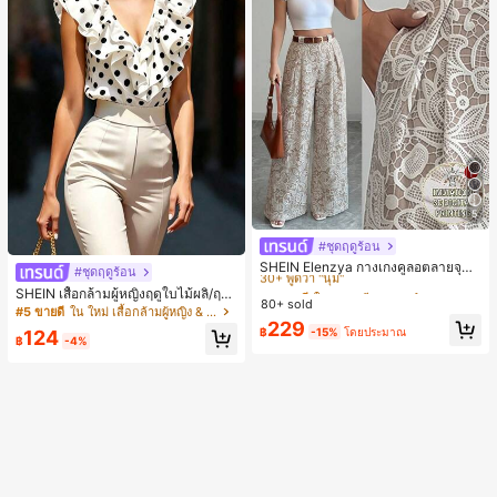
5
#ชุดฤดูร้อน
#4 ขายดี
ใน หลากสี กางเกงลำลอง
30+ พูดว่า "นุ่ม"
SHEIN Elenzya กางเกงคูลอตลายจุดเ
#ชุดฤดูร้อน
อวสูงแบบใหม่สำหรับฤดูใบไม้ผลิ/ฤดูร้อ
#4 ขายดี
#4 ขายดี
ใน หลากสี กางเกงลำลอง
ใน หลากสี กางเกงลำลอง
SHEIN เสื้อกล้ามผู้หญิงฤดูใบไม้ผลิ/ฤดูร้
น, สไตล์หรูหราเหมาะสำหรับใส่ในชีวิต
80+ sold
30+ พูดว่า "นุ่ม"
30+ พูดว่า "นุ่ม"
อน ใหม่ สไตล์มินิมอลลำลองหรูหรา สีบ
#5 ขายดี
ใน ใหม่ เสื้อกล้ามผู้หญิง & Camis
ประจำวันและทำงาน, ให้ความรู้สึกวินเ
ล็อก ลายจุด คอวี แพตช์เวิร์ก ชายระบา
#4 ขายดี
ใน หลากสี กางเกงลำลอง
229
ทจสำหรับฤดูรับปริญญา, เทศกาลดนตร
฿
-15%
โดยประมาณ
124
ย แขนกุด ทรงเข้ารูป อเนกประสงค์, เสื้อ
฿
-4%
30+ พูดว่า "นุ่ม"
ี, การแข่งม้าดาร์บี้, วันประกาศอิสรภาพ
ผู้หญิงฤดูใบไม้ผลิ/ฤดูร้อน, เสื้อหรูหราผู้
หญิง, เสื้อเที่ยวพักผ่อนผู้หญิง