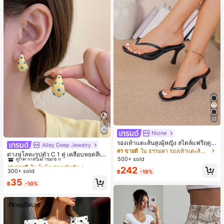
22
Nione
รองเท้าแตะส้นสูงผู้หญิง สไตล์แฟรี่ฤดูร้
Alley Deep Jewelry
#1 ขายดี
ใน โบโฮ ต่างหูผู้หญิง
อน ส้นบาง แบบคีบ แต่งสายคาดผม รอ
#1 ขายดี
ใน ธรรมดา รองเท้าแตะส้นสูงผู้หญิง
ลูกค้ากลับมาซื้อซ้ำ!
ต่างหูโลหะรูปตัว C 1 คู่ เคลือบหยดสีเห
งเท้าแตะชายหาดสำหรับเที่ยวพักผ่อน
500+ sold
ลือง ลายจุดสีน้ำเงิน สไตล์ยุโรปและอเม
เกือบหมดแล้ว!
#1 ขายดี
#1 ขายดี
ใน โบโฮ ต่างหูผู้หญิง
ใน โบโฮ ต่างหูผู้หญิง
แฟชั่นสายไขว้ สำหรับเดทไนท์
ริกัน แฟชั่นส่วนตัว หวานและสง่างาม
242
300+ sold
ลูกค้ากลับมาซื้อซ้ำ!
ลูกค้ากลับมาซื้อซ้ำ!
฿
-19%
สำหรับผู้หญิงและเด็กหญิง สำหรับการเ
เกือบหมดแล้ว!
เกือบหมดแล้ว!
#1 ขายดี
ใน โบโฮ ต่างหูผู้หญิง
35
ดินทาง งานแต่งงาน ปาร์ตี้ วันเกิด ของ
฿
-10%
ลูกค้ากลับมาซื้อซ้ำ!
ขวัญคริสต์มาส 2026
เกือบหมดแล้ว!