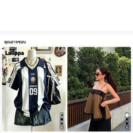
คุณอาจชอบ
9
6
#1 ขายดี
ใน สีกากี เสื้อสตรี เสื้อเบลาส์ & Tee