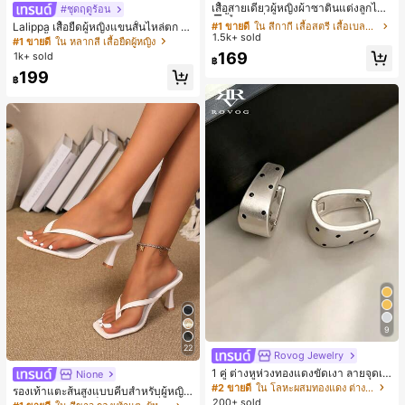
ลูกค้ากลับมาซื้อซ้ำ!
เสื้อสายเดี่ยวผู้หญิงผ้าซาตินแต่งลูกไม้
#ชุดฤดูร้อน
- เสื้อสายเดี่ยวฤดูร้อนสีคากีมีรอยผ่าด้า
#1 ขายดี
#1 ขายดี
ใน สีกากี เสื้อสตรี เสื้อเบลาส์ & Tee
ใน สีกากี เสื้อสตรี เสื้อเบลาส์ & Tee
Lalippa เสื้อยืดผู้หญิงแขนสั้นไหล่ตก ค
นข้างที่น่าดึงดูดแบบสบายๆ
1.5k+ sold
ลูกค้ากลับมาซื้อซ้ำ!
ลูกค้ากลับมาซื้อซ้ำ!
อวีปกเสื้อ ลายพิมพ์ดิจิทัลลายทาง สไตล์
#1 ขายดี
ใน หลากสี เสื้อยืดผู้หญิง
สปอร์ตแฟชั่นมินิมอล ของขวัญสำหรับเ
#1 ขายดี
ใน สีกากี เสื้อสตรี เสื้อเบลาส์ & Tee
169
1k+ sold
฿
พื่อน
ลูกค้ากลับมาซื้อซ้ำ!
199
฿
9
22
Rovog Jewelry
1 คู่ ต่างหูห่วงทองแดงขัดเงา ลายจุดเร
Nione
ขาคณิตสไตล์มินิมอล เหมาะสำหรับสว
#2 ขายดี
ใน โลหะผสมทองแดง ต่างหูผู้หญิง
รองเท้าแตะส้นสูงแบบคีบสำหรับผู้หญิง
มใส่ประจำวันแบบสบายๆ สำหรับผู้หญิง
200+ sold
สไตล์คลาสสิก สีบล็อก สไตล์แฟรี่ฤดูร้อ