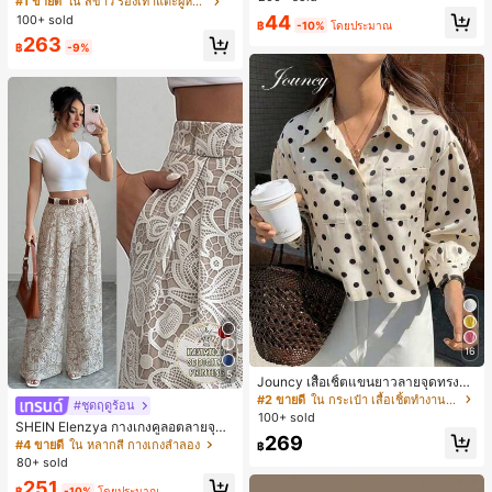
#1 ขายดี
ใน สีขาว รองเท้าแตะผู้หญิง
น ส้นเข็ม รองเท้าแตะแบบคีบ รองเท้าแ
44
100+ sold
฿
-10%
โดยประมาณ
ตะชายหาดแฟชั่นสายไขว้ รองเท้าผู้ห
263
ญิง สำหรับออฟฟิศ บ้าน กลางแจ้ง ดีไซ
฿
-9%
น์หัวเหลี่ยม ชิคและหรูหรา สำหรับเดทไ
นท์
16
5
Jouncy เสื้อเชิ้ตแขนยาวลายจุดทรงหล
วมสำหรับผู้หญิง
#2 ขายดี
ใน กระเป๋า เสื้อเชิ้ตทำงานมีกระเป๋า
#ชุดฤดูร้อน
100+ sold
SHEIN Elenzya กางเกงคูลอตลายจุดเ
269
อวสูงแบบใหม่สำหรับฤดูใบไม้ผลิ/ฤดูร้อ
#4 ขายดี
ใน หลากสี กางเกงลำลอง
฿
น, สไตล์หรูหราเหมาะสำหรับใส่ในชีวิต
80+ sold
ประจำวันและทำงาน, ให้ความรู้สึกวินเ
251
ทจสำหรับฤดูรับปริญญา, เทศกาลดนตร
฿
-10%
โดยประมาณ