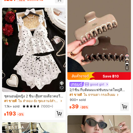
ี, การแข่งม้าดาร์บี้, วันประกาศอิสรภาพ
6
Save ฿10
good girl
2/1ชิ้น กิ๊บติดผมแฟชั่นขนาดใหญ่สีน้ำ
ตาลชานมสำหรับผู้หญิง เหมาะสำหรับก
#1 ขายดี
ใน ธรรมดา กรงเล็บผม
ชุดนอนผู้หญิง 2 ชิ้น เสื้อสายเดี่ยวคอวีลู
ารอาบน้ำ ล้างหน้า และจัดแต่งทรงผม
900+ sold
กไม้ พร้อมกางเกงขาสั้นแต่งลูกไม้ แต่ง
#1 ขายดี
ใน ลำลอง-ยัง ชุดเลานจ์สำหรับผู้หญิง
โบว์ที่เอว ชุดลำลองผู้หญิงนุ่มสบายน่ารั
39
1.1k+ sold
(1000+)
฿
-20%
ก สไตล์เอสเธติก
193
฿
-3%