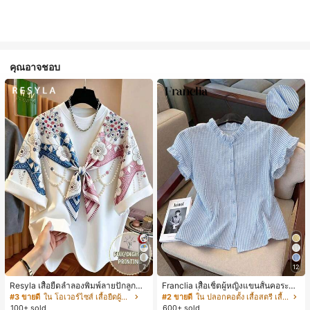
คุณอาจชอบ
7
12
Resyla เสื้อยืดลำลองพิมพ์ลายปักลูกปัด
Franclia เสื้อเชิ้ตผู้หญิงแขนสั้นคอระบา
รูปโบว์ขนาดใหญ่สำหรับผู้หญิง
ยกระดุมเดี่ยวลายทาง
#3 ขายดี
ใน โอเวอร์ไซส์ เสื้อยืดผู้หญิง
#2 ขายดี
ใน ปลอกคอตั้ง เสื้อสตรี เสื้อเบลาส์ & Tee
100+ sold
600+ sold