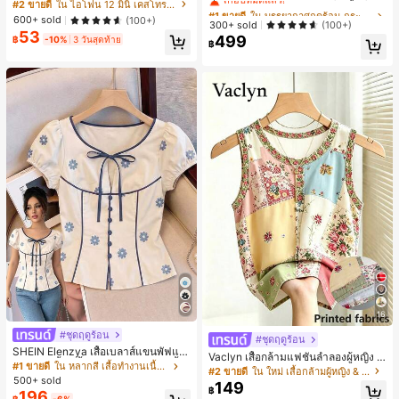
มาตรสำหรับ Phone 17 Pro Max, เหม
#2 ขายดี
ใน ไอโฟน 12 มินิ เคสโทรศัพท์แฟชั่น
ชั่น, สง่างาม, วันหยุด, งานปาร์ตี้
#1 ขายดี
#1 ขายดี
ใน บรรยากาศฤดูร้อน กระเป๋าหูหิ้วด้านบนผู้หญิง
ใน บรรยากาศฤดูร้อน กระเป๋าหูหิ้วด้านบนผู้หญิง
าะสำหรับ Phone 16 Pro Max, 15 Pro
600+ sold
(100+)
เกือบหมดแล้ว!
เกือบหมดแล้ว!
300+ sold
(100+)
Max, 14 Pro Max, เคสโทรศัพท์สไตล์เ
53
499
กาหลีและน่าสนใจ, เข้ากันได้กับ 11/12/
฿
-10%
3 วันสุดท้าย
#1 ขายดี
ใน บรรยากาศฤดูร้อน กระเป๋าหูหิ้วด้านบนผู้หญิง
฿
13/14/15/16 Pro Max Plus, ดีไซน์หรู
เกือบหมดแล้ว!
หราเหมาะสำหรับทั้งชายและหญิง, ของ
ขวัญในอุดมคติสำหรับคริสต์มาส, วันว
าเลนไทน์, อีสเตอร์, ฤดูแต่งงานและวันเ
กิดสำหรับแฟนสาว
16
#ชุดฤดูร้อน
#ชุดฤดูร้อน
SHEIN Elenzya เสื้อเบลาส์แขนพัฟแต่
Vaclyn เสื้อกล้ามแฟชั่นลำลองผู้หญิง ล
งระบายสีพื้นสีน้ำเงินสำหรับผู้หญิง, เสื้อ
#1 ขายดี
ใน หลากสี เสื้อทำงานเนื้อผ้านุ่ม
ายแพตช์เวิร์ก แขนกุด คอกลม ติดกระดุ
#2 ขายดี
ใน ใหม่ เสื้อกล้ามผู้หญิง & Camis
ครอปเข้ารูปผูกโบว์คอวีตัดกันสำหรับฤ
500+ sold
ม
149
ดูร้อน
฿
196
฿
-6%