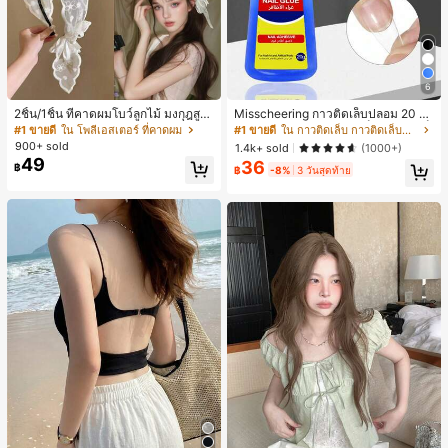
6
2ชิ้น/1ชิ้น ที่คาดผมโบว์ลูกไม้ มงกุฎสูง
Misscheering กาวติดเล็บปลอม 20 กรั
แถบกว้าง สีดำ สีขาว สำหรับใส่ประจำ
ม แรงยึดสูง เจลสติกเกอร์เล็บนุ่ม แห้งเร็
#1 ขายดี
ใน โพลีเอสเตอร์ ที่คาดผม
#1 ขายดี
ใน กาวติดเล็บ กาวติดเล็บและสารยึดติด
วัน กิ๊บติดผม ยางรัดผม (ลายปักดอกไม้
ว เหมาะสำหรับผู้เริ่มต้นทำเล็บ ติดทนน
900+ sold
1.4k+ sold
(1000+)
จัดวางแบบสุ่ม)
าน
49
36
฿
฿
-8%
3 วันสุดท้าย