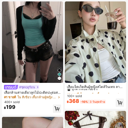
เกือบหมดแล้ว!
#1 ขายดี
ใน กระเป๋า เสื้อคลุมลำลอง
ลูกค้ากลับมาซื้อซ้ำ!
เสื้อแจ็คเก็ตสั้นผู้หญิงสไตล์วินเทจ ลายจุ
#ชุดฤดูร้อน
ดขนาดใหญ่ คอตั้ง เอวเข้ารูป แขนพอง
#1 ขายดี
#1 ขายดี
ใน กระเป๋า เสื้อคลุมลำลอง
ใน กระเป๋า เสื้อคลุมลำลอง
เสื้อกล้ามสายเดี่ยวลูกไม้ปะติดปะต่อสไ
ทรงหลวม แฟชั่นอเนกประสงค์ สำหรับใ
100+ sold
ลูกค้ากลับมาซื้อซ้ำ!
ลูกค้ากลับมาซื้อซ้ำ!
ตล์เกาหลี, สุนทรียศาสตร์ Y2K, เสื้อผ้าส
#1 ขายดี
ใน สีเขียว เสื้อกล้ามผู้หญิง & Camis
ส่ประจำวันและไปเที่ยวพักผ่อน
368
ตรีทแวร์ลำลองฤดูร้อน
#1 ขายดี
ใน กระเป๋า เสื้อคลุมลำลอง
400+ sold
฿
-10%
3 วันสุดท้าย
199
ลูกค้ากลับมาซื้อซ้ำ!
฿