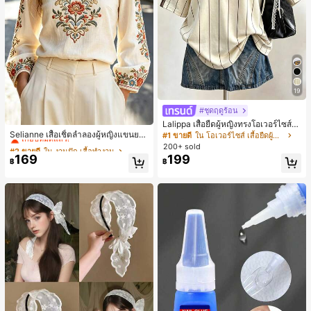
19
#ชุดฤดูร้อน
#2 ขายดี
ใน งานปัก เสื้อทำงาน
Lalippa เสื้อยืดผู้หญิงทรงโอเวอร์ไซส์ค
วามยาวกลาง คอกลม ไหล่ตก ลายพิมพ์
เกือบหมดแล้ว!
Selianne เสื้อเชิ้ตลำลองผู้หญิงแขนยา
#1 ขายดี
ใน โอเวอร์ไซส์ เสื้อยืดผู้หญิง
ตัวอักษรและลายทางแนวตั้ง สไตล์แฟชั่
ว คอวีเว้า ลายดอกไม้
#2 ขายดี
#2 ขายดี
ใน งานปัก เสื้อทำงาน
ใน งานปัก เสื้อทำงาน
200+ sold
นมินิมอล ของขวัญให้เพื่อน
169
199
เกือบหมดแล้ว!
เกือบหมดแล้ว!
฿
฿
#2 ขายดี
ใน งานปัก เสื้อทำงาน
เกือบหมดแล้ว!