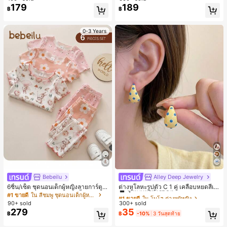
179
189
฿
฿
0-3 Years
Bebeilu
Alley Deep Jewelry
#1 ขายดี
ใน โบโฮ ต่างหูผู้หญิง
ลูกค้ากลับมาซื้อซ้ำ!
6ชิ้น/เซ็ต ชุดนอนเด็กผู้หญิงลายการ์ตูน
ต่างหูโลหะรูปตัว C 1 คู่ เคลือบหยดสีเห
หมีและดอกไม้ คอกลม แขนสั้น กางเกง
ลือง ลายจุดสีน้ำเงิน สไตล์ยุโรปและอเม
เกือบหมดแล้ว!
#1 ขายดี
ใน สีชมพู ชุดนอนเด็กผู้หญิง
#1 ขายดี
#1 ขายดี
ใน โบโฮ ต่างหูผู้หญิง
ใน โบโฮ ต่างหูผู้หญิง
ขาสั้น ขอบระบาย สวมใส่สบาย
ริกัน แฟชั่นส่วนตัว หวานและสง่างาม
90+ sold
300+ sold
ลูกค้ากลับมาซื้อซ้ำ!
ลูกค้ากลับมาซื้อซ้ำ!
สำหรับผู้หญิงและเด็กหญิง สำหรับการเ
279
35
เกือบหมดแล้ว!
เกือบหมดแล้ว!
#1 ขายดี
ใน โบโฮ ต่างหูผู้หญิง
฿
฿
-10%
3 วันสุดท้าย
ดินทาง งานแต่งงาน ปาร์ตี้ วันเกิด ของ
ลูกค้ากลับมาซื้อซ้ำ!
ขวัญคริสต์มาส 2026