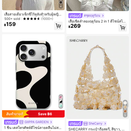
4
เสื้อสายเดี่ยวเซ็กซี่ไร้หลังสำหรับผู้หญิง
#ชุดฤดูร้อน
พร้อมบราแบบมีฟองน้ำ, เสื้อกล้ามแขน
500+ sold
(1000+)
เสื้อเชิ้ตลำลองฤดูร้อน 2 in 1 ดีไซน์สไต
กุด, เสื้อลำลองสีดำสำหรับฤดูร้อน
159
269
ล์เกาหลี แต่งลูกไม้ต่อผ้า
฿
฿
Save ฿6
5
GIIPPA GARDEN
SheCarry
#1 ขายดี
ใน บรรยากาศฤดูร้อน กระเป๋าหูหิ้วด้านบนผู้หญิง
1 ชิ้น เคสโทรศัพท์ดีไซน์ลายคลื่นไม่สม
เกือบหมดแล้ว!
SHECARRY กระเป๋าถือสตรี, สีขาว, แฟ