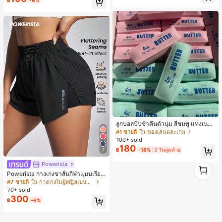
ลูกบอลบีบช้าคืนตัวนุ่ม สีชมพู แท่งเนย
บีบคลายเครียด นุ่มยืดหยุ่น ของเล่นบีบ
#1 ขายดี
ใน ของเล่นและเกม
4 ออนซ์ ของเล่นเกลือ เหมาะสำหรับขอ
100+ sold
งขวัญวันหยุด ของขวัญสนุกและน่ารัก
180
฿
-18%
3 วันสุดท้าย
7
ของขวัญวันเกิด ของขวัญอีสเตอร์ ของ
ขวัญฮาโลวีน ของขวัญคริสต์มาส ของข
Powerista
1
วัญปาร์ตี้ สกวิชชี่ ของเล่นสกวิชชี่ ของเ
ล่นคลายเครียดสกวิชชี่ สกวิชชี่เกี๊ยว ขอ
1
Powerista กางเกงขาสั้นกีฬาแบบเรียบ
งเล่นสำหรับผู้ใหญ่ ผู้หญิง สกวิชชี่กรอบ
ง่าย สไตล์วันทุกวัน กางเกงขาสั้นสบาย
#7 ขายดี
ใน กางเกงในผู้หญิงแบบแอคทีฟ
สกวิชชี่เนยกรอบ บีบ ลูกบอลสลัชชี่
พร้อมเสวตเตอร์
70+ sold
300
฿
-6%