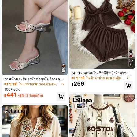
5
SHEIN ชุดชั้นในเซ็กซี่ผู้หญิงผ้าตาข่าย
มีโครงคัพบาง
#1 ขายดี
ใน ผ้าตาข่าย ชุดนอนผู้หญิง
รองเท้าแตะส้นสูงหัวตัดผูกโบว์ลายจุดส
259
ายเดี่ยวส้นไม่สมมาตรสำหรับผู้หญิง, รอ
#1 ขายดี
ใน เรขาคณิต รองเท้าแตะส้นสูงผู้หญิง
฿
งเท้าแตะส้นสูงหนังเทียมสีขาวหรูหรา
100+ sold
สำหรับฤดูร้อน
441
฿
-8%
3 วันสุดท้าย