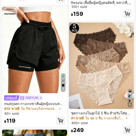
Resyla เสื้อยืดผู้หญิงคอตัดสี, หลากสี, ล
ายพิมพ์แมวน่ารัก, เสื้อสำหรับออกไปเที่
100+ sold
ยวฤดูร้อน, ดีไซน์กราฟิก, ความรู้สึกพรีเ
159
฿
มียม, ลำลองอเนกประสงค์, สวมใส่ประ
จำวัน, กลางแจ้ง, ช้อปปิ้ง, การเดินทาง
เสื้อผ้ากลางแจ้ง
5
FARYUN
mulinsen กางเกงขาสั้นผู้หญิงแบบสบา
6
#1 ขายดี
ใน ชุด 5 ชิ้น กางเกงชั้นในผู้หญิง
ยๆ สีพื้น หลวม อเนกประสงค์ กางเกงขา
#10 ขายดี
ใน กีฬาและกิจกรรมกลางแจ้ง
สั้นกีฬา 2-In-1 สำหรับวิ่ง ฟิตเนส และก
ลูกค้ากลับมาซื้อซ้ำ!
ชุดกางเกงในลูกไม้ 5 ชิ้น สำหรับใส่ทุกวั
60+ sold
ารฝึกซ้อมกีฬาในฤดูร้อน
น
#1 ขายดี
#1 ขายดี
ใน ชุด 5 ชิ้น กางเกงชั้นในผู้หญิง
ใน ชุด 5 ชิ้น กางเกงชั้นในผู้หญิง
119
฿
400+ sold
ลูกค้ากลับมาซื้อซ้ำ!
ลูกค้ากลับมาซื้อซ้ำ!
#1 ขายดี
ใน ชุด 5 ชิ้น กางเกงชั้นในผู้หญิง
249
฿
ลูกค้ากลับมาซื้อซ้ำ!