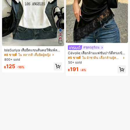
ล่าวคำอำลา, เรียนจบ, งานเลี้ยงจบการ
ศึกษา
26
#ชุดฤดูร้อน
IslaSuriya เสื้อยืดแขนสั้นคอวีพิมพ์ลาย
Cévolie เสื้อกล้ามแฟชั่นปาร์ตี้ทรงเข้า
สีตัดกันสำหรับผู้หญิง
#8 ขายดี
ใน หลากสี เสื้อยืดผู้หญิง
รูป เซ็กซี่ คอเดรป คอคาวล์ จับย่น แต่ง
#5 ขายดี
ใน ผ้าซาติน เสื้อกล้ามผู้หญิง & Camis
800+ sold
ลูกไม้ ดีไซน์ต่อผ้า เปิดหลัง แขนกุด
50+ sold
125
฿
-10%
191
฿
-4%