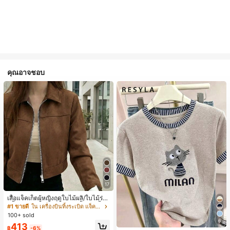
คุณอาจชอบ
17
เสื้อแจ็คเก็ตผู้หญิงฤดูใบไม้ผลิ/ใบไม้ร่วง
สีพื้น หนังเทียม สไตล์ปกคอเสื้อ ซิปขึ้น
#1 ขายดี
ใน เครื่องบินทิ้งระเบิด แจ็คเก็ตผู้หญิง
แขนยาว สไตล์ลำลอง วิทยาลัย สนามบิ
100+ sold
น เสื้อนอก สีน้ำตาล สไตล์สบายๆ ฤดูใบ
6
413
ไม้ร่วง
฿
-6%