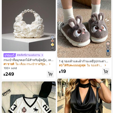
22
5
#คลัตช์งานแต่งงาน
กระเป๋าถือมุกดอกไม้สำหรับผู้หญิง, เหม
1 คู่ รองเท้าแตะผ้ากำมะหยี่รูปกระต่าย
าะสำหรับชุดราตรี, ชุดบอล, เครื่องประ
#1 ขายดี
ใน เลื่อม กระเป๋าราตรีผู้หญิง
สำหรับผู้หญิง, อบอุ่นและสบาย, เหมาะ
#3 ได้รับคะแนนสูงสุด
ใน รองเท้าแตะใส่ในบ้าน
ดับงานแต่งงาน, กระเป๋าสตางค์สุภาพส
สำหรับใส่ลำลองในฤดูใบไม้ร่วง/ฤดูหน
100+ sold
ตรีหรูหรา, ของขวัญสำหรับผู้หญิง (ลาย
19
าว, รองเท้าบ้านผู้หญิงหรูหราใหม่, ส้นเ
฿
249
สุ่ม)
฿
ตี้ย, หัวกลมเรียบง่าย, อุปกรณ์เสริมสำห
รับฤดูหนาวที่อบอุ่น, รองเท้าแตะผ้ากำม
ะหยี่น่ารัก, ของขวัญปีใหม่/วันวาเลนไท
น์ในอุดมคติ, รองเท้าแตะคู่รัก, ของขวั
ญวันแม่, สวน, ของตกแต่งห้องครัว, ฤดู
ร้อน, ชายหาด, ของใช้จำเป็นสำหรับกา
รเดินทาง, ของตกแต่งห้อง, นุ่มนิ่ม, การ
สำเร็จการศึกษา, ชั้นวางรองเท้า, ประห
ยัดพื้นที่จัดเก็บ, กลางแจ้ง, สวน, พิธีสำเ
ร็จการศึกษา, พิธีจบการศึกษา, ยินดีด้ว
ยบัณฑิต, บัณฑิตที่สำเร็จการศึกษา, ผู้ก