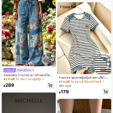
22
#ชุดฤดูร้อน
5
Selamara กางเกงขายาวลำลองสไตล์โ
Franclia ชุดเดรสผู้หญิงลายทางสีดำขา
บฮีเมียนสำหรับพักผ่อน สีกากี ผิวสัมผัส
#3 ขายดี
ใน ใหม่ กางเกงผู้หญิง
วแบบแพตช์เวิร์กเอฟเฟกต์เดนิม สำหรั
#1 ขายดี
ใน หลากสี มินิเดรสโทนสี
มีเท็กซ์เจอร์ เอวสูงทรงหลวม เอวยางยืด
289
บฤดูร้อน รุ่นใหม่ พิมพ์ดิจิทัลลายทางแบ
พร้อมเชือกรูด ทรงขาตรงทิ้งตัว ขากว้า
80+ sold
฿
บไม่เดนิม ดีไซน์นิช แขนสั้น
ง สำหรับชายหาด ลำลอง พักผ่อน และเ
179
฿
ดินทาง