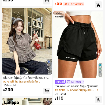
฿
พร้อมเชือกรูด ทรงขาตรงทิ้งตัว ขากว้า
55
฿
-50%
3 วันสุดท้าย
ง สำหรับชายหาด ลำลอง พักผ่อน และเ
ดินทาง
4
5
เสื้อเบลาส์ผู้หญิงสไตล์เกาหลีลำลอง ฤดู
ใบไม้ผลิ/ฤดูร้อนใหม่ ชายระบาย ชิคแล
#7 ขายดี
ใน วันหยุด เสื้อผู้หญิง
FARYUN
ะหรูหรา
100+ sold
mulinsen กางเกงขาสั้นผู้หญิงแบบสบา
239
ยๆ สีพื้น หลวม อเนกประสงค์ กางเกงขา
#2 ขายดี
ใน กางเกงในผู้หญิงแบบแอคทีฟ
฿
สั้นกีฬา 2-In-1 สำหรับวิ่ง ฟิตเนส และก
70+ sold
ารฝึกซ้อมกีฬาในฤดูร้อน
119
฿