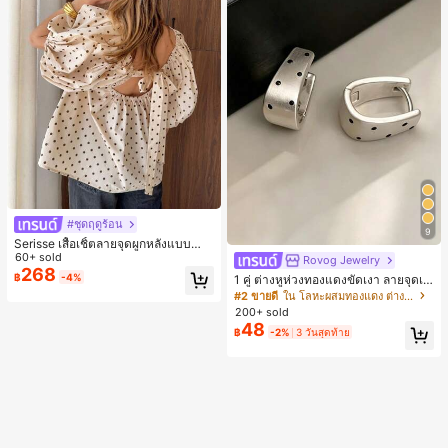
#ชุดฤดูร้อน
9
Serisse เสื้อเชิ้ตลายจุดผูกหลังแบบลำล
องสำหรับฤดูร้อน
60+ sold
Rovog Jewelry
268
฿
-4%
1 คู่ ต่างหูห่วงทองแดงขัดเงา ลายจุดเร
ขาคณิตสไตล์มินิมอล เหมาะสำหรับสว
#2 ขายดี
ใน โลหะผสมทองแดง ต่างหูผู้หญิง
มใส่ประจำวันแบบสบายๆ สำหรับผู้หญิง
200+ sold
48
฿
-2%
3 วันสุดท้าย