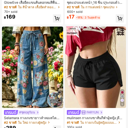
GlowEve เสื้อยืดแขนสั้นคอกลมสีพื้นลำ
ชุดแปรงแต่งหน้า 16 ชิ้น ประกอบด้วยแ
ลองอเนกประสงค์สำหรับผู้หญิง
ปรงแต่งหน้า 13 ชิ้น, ฟองน้ำแต่งหน้ารู
#2 ขายดี
ใน สีน้ำตาล เสื้อยืดลำลองพื้นฐาน
#2 ขายดี
ใน การแต่งหน้า ชุดแปรง
ปหยดน้ำ 1 ชิ้น, แปรงแป้งรองพื้นกลม 1
70+ sold
600+ sold
ชิ้น และฟองน้ำแต่งหน้ารูปสามเหลี่ยม
169
17
฿
฿
-11%
3 วันสุดท้าย
1 ชิ้น - ชุดคลาสสิก ทำจากขนสังเคราะ
ห์นุ่มและเป็นมิตรต่อผิว เหมาะสำหรับผู้
หญิงและเด็กผู้หญิง เหมาะสำหรับฤดูใบ
ไม้ร่วงและฤดูหนาว
22
5
#ชุดฤดูร้อน
FARYUN
Selamara กางเกงขายาวลำลองสไตล์โ
mulinsen กางเกงขาสั้นกีฬาผู้หญิง ดีไซ
บฮีเมียนสำหรับพักผ่อน สีกากี ผิวสัมผัส
น์ปลายเปิด เอวยืดหยุ่น กางเกงขาสั้น
#2 ขายดี
ใน ใหม่ กางเกงผู้หญิง
#1 ขายดี
ใน กางเกงในผู้หญิงแบบแอคทีฟ
มีเท็กซ์เจอร์ เอวสูงทรงหลวม เอวยางยืด
ลำลองกีฬาฤดูร้อน ความยาว 3/4
289
100+ sold