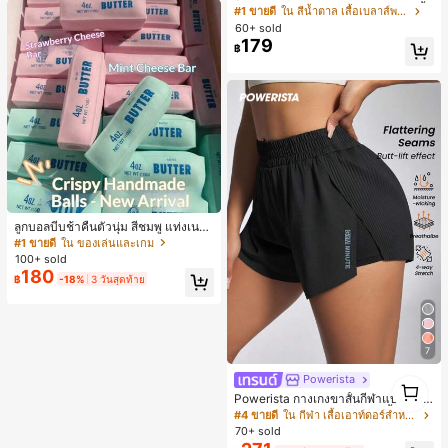
ญ่, ฤดูใบไม้ร่วง/ฤดูหนาว, สไตล์พรีพพี้,
#1 ขายดี
ใน สีน้ำตาล เสื้อเบลาส์พลัสไซส์
ใส่ประจำวันแบบสบายๆ, สำหรับสาววัย
60+ sold
รุ่นเดินทางไปทำงาน
179
฿
ลูกบอลบีบช้าคืนตัวนุ่ม สีชมพู แท่งเนย
บีบคลายเครียด นุ่มยืดหยุ่น ของเล่นบีบ
#1 ขายดี
ใน ของเล่นและเกม
4 ออนซ์ ของเล่นเกลือ เหมาะสำหรับขอ
100+ sold
งขวัญวันหยุด ของขวัญสนุกและน่ารัก
180
฿
-18%
3 วันสุดท้าย
ของขวัญวันเกิด ของขวัญอีสเตอร์ ของ
ขวัญฮาโลวีน ของขวัญคริสต์มาส ของข
วัญปาร์ตี้ สกวิชชี่ ของเล่นสกวิชชี่ ของเ
ล่นคลายเครียดสกวิชชี่ สกวิชชี่เกี๊ยว ขอ
งเล่นสำหรับผู้ใหญ่ ผู้หญิง สกวิชชี่กรอบ
สกวิชชี่เนยกรอบ บีบ ลูกบอลสลัชชี่
7
Powerista
1
1
Powerista กางเกงขาสั้นกีฬาแบบเรียบ
ง่าย สไตล์วันทุกวัน กางเกงขาสั้นสบาย
#4 ขายดี
ใน กีฬา เสื้อเอาท์ดอร์สำหรับผู้หญิง&กางเกงกลางแจ้ง
พร้อมเสวตเตอร์
70+ sold