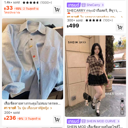
ว เหมาะสำหรับผู้เริ่มต้นทำเล็บ ติดทนน
1.4k+ sold
(1000+)
าน
SheCarry
#1 ขายดี
ใน บรรยากาศฤดูร้อน กระเป๋าหูหิ้วด้านบนผู้หญิง
33
฿
-15%
2 วันสุดท้าย
เกือบหมดแล้ว!
SHECARRY กระเป๋าถือสตรี, สีขาว, แฟ
โดยประมาณ
ชั่น, สง่างาม, วันหยุด, งานปาร์ตี้
#1 ขายดี
#1 ขายดี
ใน บรรยากาศฤดูร้อน กระเป๋าหูหิ้วด้านบนผู้หญิง
ใน บรรยากาศฤดูร้อน กระเป๋าหูหิ้วด้านบนผู้หญิง
เกือบหมดแล้ว!
เกือบหมดแล้ว!
300+ sold
(100+)
499
#1 ขายดี
ใน บรรยากาศฤดูร้อน กระเป๋าหูหิ้วด้านบนผู้หญิง
฿
เกือบหมดแล้ว!
เสื้อเชิ้ตลายทางกระดุมไม่สมมาตรหลว
ม ๆ สีสันสดใสสำหรับผู้หญิง สไตล์หรูหร
#1 ขายดี
ใน ปุ่ม เสื้อเบลาส์ผู้หญิง
า น่ารัก มินิมอล สดใส ใส่ได้ทุกวัน ทำง
200+ sold
6
านได้หลากหลาย สำหรับฤดูใบไม้ผลิ
236
฿
-9%
3 วันสุดท้าย
SHEIN MOD CURVE
SHEIN MOD เสื้อเชิ้ตลายสก็อตไซส์ให