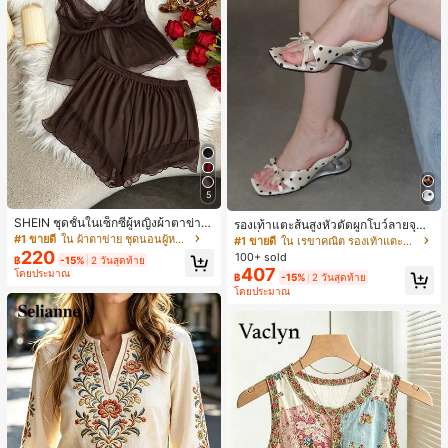
5
SHEIN ชุดชั้นในเซ็กซี่ผู้หญิงผ้าตาข่าย
รองเท้าแตะส้นสูงหัวตัดผูกโบว์ลายจุดส
มีโครงคัพบาง
ายเดี่ยวส้นไม่สมมาตรสำหรับผู้หญิง, รอ
#1 ขายดี
ใน ผ้าตาข่าย ชุดนอนผู้หญิง
#1 ขายดี
ใน เรขาคณิต รองเท้าแตะส้นสูงผู้หญิง
งเท้าแตะส้นสูงหนังเทียมสีขาวหรูหรา
220
100+ sold
฿
-15%
2 วันสุดท้าย
สำหรับฤดูร้อน
407
โดยประมาณ
฿
-15%
2 วันสุดท้าย
โดยประมาณ