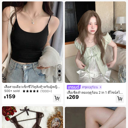
เกือบหมดแล้ว!
4
เสื้อสายเดี่ยวเซ็กซี่ไร้หลังสำหรับผู้หญิง
#ชุดฤดูร้อน
พร้อมบราแบบมีฟองน้ำ, เสื้อกล้ามแขน
500+ sold
(1000+)
เสื้อเชิ้ตลำลองฤดูร้อน 2 in 1 ดีไซน์สไต
กุด, เสื้อลำลองสีดำสำหรับฤดูร้อน
159
269
ล์เกาหลี แต่งลูกไม้ต่อผ้า
฿
฿