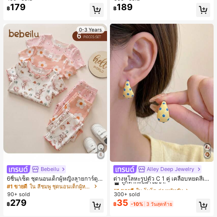
179
189
฿
฿
0-3 Years
Bebeilu
Alley Deep Jewelry
#1 ขายดี
ใน โบโฮ ต่างหูผู้หญิง
ลูกค้ากลับมาซื้อซ้ำ!
6ชิ้น/เซ็ต ชุดนอนเด็กผู้หญิงลายการ์ตูน
ต่างหูโลหะรูปตัว C 1 คู่ เคลือบหยดสีเห
หมีและดอกไม้ คอกลม แขนสั้น กางเกง
ลือง ลายจุดสีน้ำเงิน สไตล์ยุโรปและอเม
เกือบหมดแล้ว!
#1 ขายดี
ใน สีชมพู ชุดนอนเด็กผู้หญิง
#1 ขายดี
#1 ขายดี
ใน โบโฮ ต่างหูผู้หญิง
ใน โบโฮ ต่างหูผู้หญิง
ขาสั้น ขอบระบาย สวมใส่สบาย
ริกัน แฟชั่นส่วนตัว หวานและสง่างาม
90+ sold
300+ sold
ลูกค้ากลับมาซื้อซ้ำ!
ลูกค้ากลับมาซื้อซ้ำ!
สำหรับผู้หญิงและเด็กหญิง สำหรับการเ
279
35
เกือบหมดแล้ว!
เกือบหมดแล้ว!
#1 ขายดี
ใน โบโฮ ต่างหูผู้หญิง
฿
฿
-10%
3 วันสุดท้าย
ดินทาง งานแต่งงาน ปาร์ตี้ วันเกิด ของ
ลูกค้ากลับมาซื้อซ้ำ!
ขวัญคริสต์มาส 2026