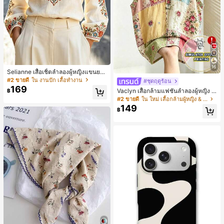
16
Selianne เสื้อเชิ้ตลำลองผู้หญิงแขนยา
ว คอวีเว้า ลายดอกไม้
#2 ขายดี
ใน งานปัก เสื้อทำงาน
#ชุดฤดูร้อน
169
Vaclyn เสื้อกล้ามแฟชั่นลำลองผู้หญิง ล
฿
ายแพตช์เวิร์ก แขนกุด คอกลม ติดกระดุ
#2 ขายดี
ใน ใหม่ เสื้อกล้ามผู้หญิง & Camis
ม
149
฿