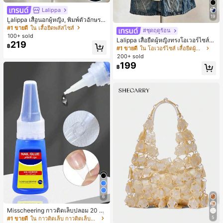
Lalippa
19
Lalippa เสื้อนอกผู้หญิง, พิมพ์ตัวอักษร, เ
สื้อยืดแขนสั้นฤดูร้อน, ลวดลาย, สีแอปริ
#1 ขายดี
ใน เสื้อยืดพลัสไซส์
#ชุดฤดูร้อน
คอต, สีแดงเบอร์กันดี, พิมพ์ตัวอักษร, นั
100+ sold
Lalippa เสื้อยืดผู้หญิงทรงโอเวอร์ไซส์ค
กเรียน, กลางแจ้ง, สไตล์สตรีท, เสื้อยืดผู้
219
฿
วามยาวกลาง คอกลม ไหล่ตก ลายพิมพ์
หญิงไซส์ใหญ่
#1 ขายดี
ใน โอเวอร์ไซส์ เสื้อยืดผู้หญิง
ตัวอักษรและลายทางแนวตั้ง สไตล์แฟชั่
200+ sold
นมินิมอล ของขวัญให้เพื่อน
199
฿
6
Misscheering กาวติดเล็บปลอม 20 กรั
ม แรงยึดสูง เจลสติกเกอร์เล็บนุ่ม แห้งเร็
5
#1 ขายดี
ใน กาวติดเล็บ กาวติดเล็บและสารยึดติด