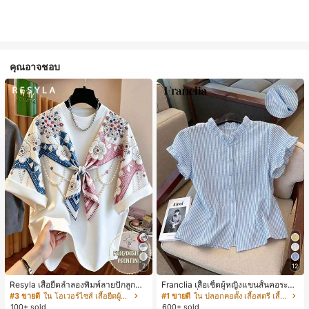
คุณอาจชอบ
7
12
Resyla เสื้อยืดลำลองพิมพ์ลายปักลูกปัด
Franclia เสื้อเชิ้ตผู้หญิงแขนสั้นคอระบา
รูปโบว์ขนาดใหญ่สำหรับผู้หญิง
ยกระดุมเดี่ยวลายทาง
#3 ขายดี
ใน โอเวอร์ไซส์ เสื้อยืดผู้หญิง
#1 ขายดี
ใน ปลอกคอตั้ง เสื้อสตรี เสื้อเบลาส์ & Tee
100+ sold
600+ sold