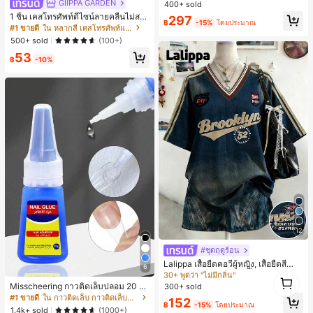
ไตล์ชิค เหมาะสำหรับใส่เที่ยวทะเล วันห
GIIPPA GARDEN
400+ sold
220+ พูดว่า "คุณภาพเนื้อผ้าดี"
220+ พูดว่า "คุณภาพเนื้อผ้าดี"
ยุดพักผ่อนฤดูร้อน ลุคสบายๆ ใส่ได้หลา
1 ชิ้น เคสโทรศัพท์ดีไซน์ลายคลื่นไม่สม
#1 ขายดี
ใน ขากว้าง กางเกงผู้หญิง
297
ยโอกาสในชีวิตประจำวัน
฿
-15%
โดยประมาณ
มาตรสำหรับ Phone 17 Pro Max, เหม
#1 ขายดี
ใน หลากสี เคสโทรศัพท์แฟชั่น
220+ พูดว่า "คุณภาพเนื้อผ้าดี"
าะสำหรับ Phone 16 Pro Max, 15 Pro
500+ sold
(100+)
Max, 14 Pro Max, เคสโทรศัพท์สไตล์เ
53
กาหลีและน่าสนใจ, เข้ากันได้กับ 11/12/
฿
-10%
13/14/15/16 Pro Max Plus, ดีไซน์หรู
หราเหมาะสำหรับทั้งชายและหญิง, ของ
ขวัญในอุดมคติสำหรับคริสต์มาส, วันว
าเลนไทน์, อีสเตอร์, ฤดูแต่งงานและวันเ
กิดสำหรับแฟนสาว
12
#ชุดฤดูร้อน
#2 ขายดี
ใน หลวม เสื้อยืดลำลองพื้นฐาน
30+ พูดว่า "ไม่มีกลิ่น"
Lalippa เสื้อยืดคอวีผู้หญิง, เสื้อยืดสีน้ำเ
6
งินสไตล์มินิมอลเรโทร, เสื้อยืดผู้หญิงทร
#2 ขายดี
#2 ขายดี
ใน หลวม เสื้อยืดลำลองพื้นฐาน
ใน หลวม เสื้อยืดลำลองพื้นฐาน
1
งหลวมสบาย, พิมพ์ตัวอักษรและตัวเลข
Misscheering กาวติดเล็บปลอม 20 กรั
1
300+ sold
30+ พูดว่า "ไม่มีกลิ่น"
30+ พูดว่า "ไม่มีกลิ่น"
ภาษาอังกฤษ, เสื้อสำหรับออกไปเที่ยวฤ
ม แรงยึดสูง เจลสติกเกอร์เล็บนุ่ม แห้งเร็
#1 ขายดี
ใน กาวติดเล็บ กาวติดเล็บและสารยึดติด
#2 ขายดี
ใน หลวม เสื้อยืดลำลองพื้นฐาน
152
ดูร้อน, ลวดลายดีไซน์, ความรู้สึกพรีเมีย
฿
-15%
โดยประมาณ
ว เหมาะสำหรับผู้เริ่มต้นทำเล็บ ติดทนน
1.4k+ sold
(1000+)
30+ พูดว่า "ไม่มีกลิ่น"
ม, ลำลองอเนกประสงค์, สวมใส่ประจำวั