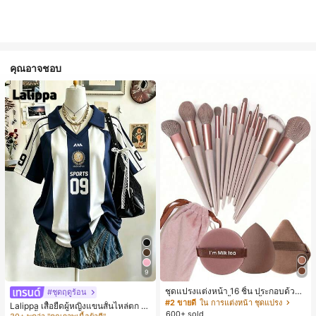
คุณอาจชอบ
9
#1 ขายดี
ใน หลากสี เสื้อยืดผู้หญิง
ชุดแปรงแต่งหน้า 16 ชิ้น ประกอบด้วยแ
30+ พูดว่า "คุณภาพเนื้อผ้าดี"
#ชุดฤดูร้อน
ปรงแต่งหน้า 13 ชิ้น, ฟองน้ำแต่งหน้ารู
#2 ขายดี
ใน การแต่งหน้า ชุดแปรง
#1 ขายดี
#1 ขายดี
ใน หลากสี เสื้อยืดผู้หญิง
ใน หลากสี เสื้อยืดผู้หญิง
Lalippa เสื้อยืดผู้หญิงแขนสั้นไหล่ตก ค
ปหยดน้ำ 1 ชิ้น, แปรงแป้งรองพื้นกลม 1
600+ sold
อวีปกเสื้อ ลายพิมพ์ดิจิทัลลายทาง สไตล์