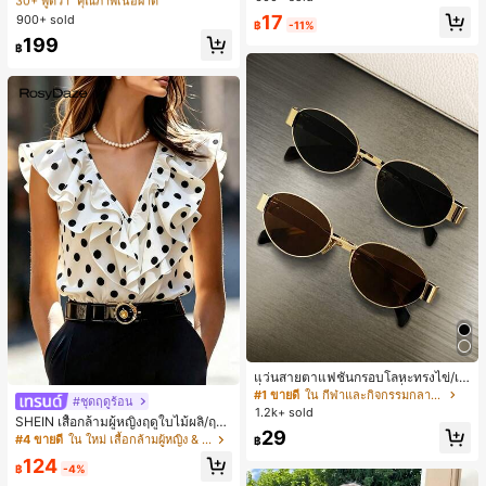
30+ พูดว่า "คุณภาพเนื้อผ้าดี"
30+ พูดว่า "คุณภาพเนื้อผ้าดี"
ชิ้น และฟองน้ำแต่งหน้ารูปสามเหลี่ยม
สปอร์ตแฟชั่นมินิมอล ของขวัญสำหรับเ
17
900+ sold
#1 ขายดี
ใน หลากสี เสื้อยืดผู้หญิง
1 ชิ้น - ชุดคลาสสิก ทำจากขนสังเคราะ
฿
-11%
พื่อน
ห์นุ่มและเป็นมิตรต่อผิว เหมาะสำหรับผู้
30+ พูดว่า "คุณภาพเนื้อผ้าดี"
199
฿
หญิงและเด็กผู้หญิง เหมาะสำหรับฤดูใบ
ไม้ร่วงและฤดูหนาว
แว่นสายตาแฟชั่นกรอบโลหะทรงไข่/เห
ลี่ยมสำหรับผู้หญิง (กรอบครึ่ง), เหมาะ
#1 ขายดี
ใน กีฬาและกิจกรรมกลางแจ้ง
#ชุดฤดูร้อน
สำหรับใส่ในชีวิตประจำวันและกิจกรรม
1.2k+ sold
SHEIN เสื้อกล้ามผู้หญิงฤดูใบไม้ผลิ/ฤดูร้
กลางแจ้ง
29
อน ใหม่ สไตล์มินิมอลลำลองหรูหรา สีบ
#4 ขายดี
ใน ใหม่ เสื้อกล้ามผู้หญิง & Camis
฿
ล็อก ลายจุด คอวี แพตช์เวิร์ก ชายระบา
124
ย แขนกุด ทรงเข้ารูป อเนกประสงค์, เสื้อ
฿
-4%
ผู้หญิงฤดูใบไม้ผลิ/ฤดูร้อน, เสื้อหรูหราผู้