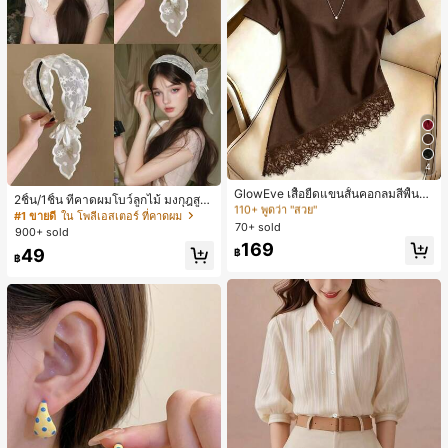
4
#3 ขายดี
ใน สีน้ำตาล เสื้อยืดลำลองพื้นฐาน
110+ พูดว่า "สวย"
GlowEve เสื้อยืดแขนสั้นคอกลมสีพื้นลำ
2ชิ้น/1ชิ้น ที่คาดผมโบว์ลูกไม้ มงกุฎสูง
ลองอเนกประสงค์สำหรับผู้หญิง
#3 ขายดี
#3 ขายดี
ใน สีน้ำตาล เสื้อยืดลำลองพื้นฐาน
ใน สีน้ำตาล เสื้อยืดลำลองพื้นฐาน
แถบกว้าง สีดำ สีขาว สำหรับใส่ประจำ
#1 ขายดี
ใน โพลีเอสเตอร์ ที่คาดผม
70+ sold
วัน กิ๊บติดผม ยางรัดผม (ลายปักดอกไม้
110+ พูดว่า "สวย"
110+ พูดว่า "สวย"
900+ sold
จัดวางแบบสุ่ม)
#3 ขายดี
ใน สีน้ำตาล เสื้อยืดลำลองพื้นฐาน
169
49
฿
฿
110+ พูดว่า "สวย"