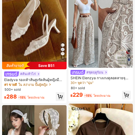
5
5
Save ฿51
#ชุดฤดูร้อน
#4 ขายดี
ใน หลากสี กางเกงลำลอง
#ส้นเท้าไก่
30+ พูดว่า "นุ่ม"
SHEIN Elenzya กางเกงคูลอตลายจุดเ
Eladyva รองเท้าส้นสูงรัดส้นผู้หญิงมีดอ
อวสูงแบบใหม่สำหรับฤดูใบไม้ผลิ/ฤดูร้อ
#4 ขายดี
#4 ขายดี
ใน หลากสี กางเกงลำลอง
ใน หลากสี กางเกงลำลอง
กไม้ประดับตาข่ายเสริมและสามารถสว
#1 ขายดี
ใน สง่างาม ปั๊มผู้หญิง
น, สไตล์หรูหราเหมาะสำหรับใส่ในชีวิต
80+ sold
มได้สองแบบ ส้นสูง 7 ซม. รูปแบบโรมัน
30+ พูดว่า "นุ่ม"
30+ พูดว่า "นุ่ม"
500+ sold
ประจำวันและทำงาน, ให้ความรู้สึกวินเ
หรูหรา ส้นเข็ม ลุคเทพนิยาย
#4 ขายดี
ใน หลากสี กางเกงลำลอง
229
ทจสำหรับฤดูรับปริญญา, เทศกาลดนตร
288
฿
-15%
โดยประมาณ
฿
-15%
โดยประมาณ
30+ พูดว่า "นุ่ม"
ี, การแข่งม้าดาร์บี้, วันประกาศอิสรภาพ