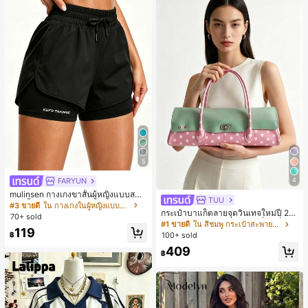
5
FARYUN
4
mulinsen กางเกงขาสั้นผู้หญิงแบบสบา
TUU
ยๆ สีพื้น หลวม อเนกประสงค์ กางเกงขา
#3 ขายดี
ใน กางเกงในผู้หญิงแบบแอคทีฟ
กระเป๋าบาแก็ตลายจุดวินเทจใหม่ปี 20
สั้นกีฬา 2-In-1 สำหรับวิ่ง ฟิตเนส และก
70+ sold
26 สำหรับผู้หญิง กระเป๋าเจลลี่แฟชั่นสไ
ารฝึกซ้อมกีฬาในฤดูร้อน
#1 ขายดี
ใน สีชมพู กระเป๋าสะพายผู้หญิง
119
ตล์หวาน ความจุขนาดใหญ่ กระเป๋าสะ
฿
100+ sold
พายไหล่สำหรับเดินทางไปทำงาน
409
฿