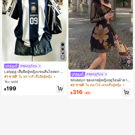
9
#ชุดฤดูร้อน
6
Lalippa เสื้อยืดผู้หญิงแขนสั้นไหล่ตก ค
#ชุดฤดูร้อน
อวีปกเสื้อ ลายพิมพ์ดิจิทัลลายทาง สไตล์
#1 ขายดี
ใน หลากสี เสื้อยืดผู้หญิง
Modelyn ชุดเดรสผู้หญิงฤดูร้อนผ้าตาข่
สปอร์ตแฟชั่นมินิมอล ของขวัญสำหรับเ
1k+ sold
ายพิมพ์ลาย คอไม่สมมาตร จับจีบ หรูหร
พื่อน
#2 ขายดี
ใน ดอกไม้ เดรสสั้นผู้หญิง
199
า เซ็กซี่
฿
316
฿
-4%