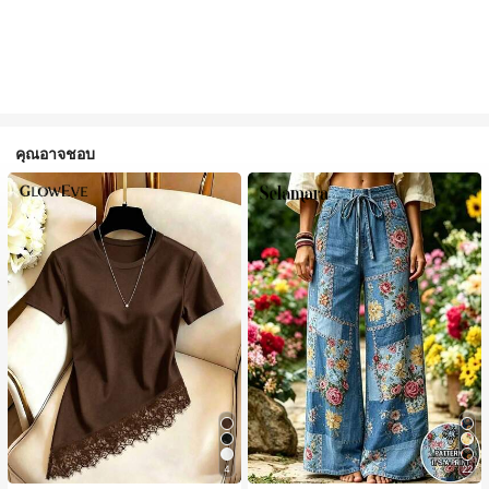
คุณอาจชอบ
4
22