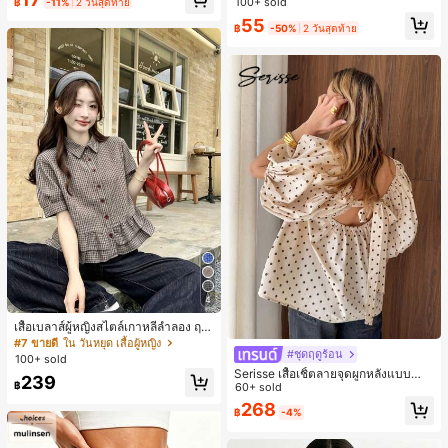
100+ sold
฿
-11%
2 วันสุดท้าย
ห์นุ่มและเป็นมิตรต่อผิว เหมาะสำหรับผู้
55
หญิงและเด็กผู้หญิง เหมาะสำหรับฤดูใบ
฿
-50%
2 วันสุดท้าย
ไม้ร่วงและฤดูหนาว
4
เสื้อเบลาส์ผู้หญิงสไตล์เกาหลีลำลอง ฤดู
ใบไม้ผลิ/ฤดูร้อนใหม่ ชายระบาย ชิคแล
#7 ขายดี
ใน วันหยุด เสื้อผู้หญิง
#ชุดฤดูร้อน
ะหรูหรา
100+ sold
Serisse เสื้อเชิ้ตลายจุดผูกหลังแบบลำล
239
฿
องสำหรับฤดูร้อน
60+ sold
268
฿
-4%