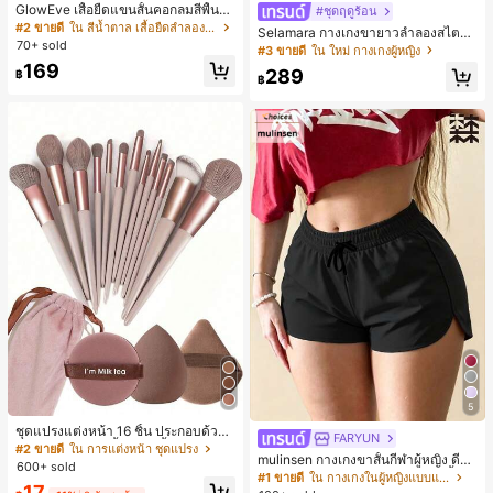
GlowEve เสื้อยืดแขนสั้นคอกลมสีพื้นลำ
#ชุดฤดูร้อน
ลองอเนกประสงค์สำหรับผู้หญิง
#2 ขายดี
ใน สีน้ำตาล เสื้อยืดลำลองพื้นฐาน
Selamara กางเกงขายาวลำลองสไตล์โ
70+ sold
บฮีเมียนสำหรับพักผ่อน สีกากี ผิวสัมผัส
#3 ขายดี
ใน ใหม่ กางเกงผู้หญิง
มีเท็กซ์เจอร์ เอวสูงทรงหลวม เอวยางยืด
169
289
฿
พร้อมเชือกรูด ทรงขาตรงทิ้งตัว ขากว้า
฿
ง สำหรับชายหาด ลำลอง พักผ่อน และเ
ดินทาง
5
ชุดแปรงแต่งหน้า 16 ชิ้น ประกอบด้วยแ
FARYUN
ปรงแต่งหน้า 13 ชิ้น, ฟองน้ำแต่งหน้ารู
#2 ขายดี
ใน การแต่งหน้า ชุดแปรง
mulinsen กางเกงขาสั้นกีฬาผู้หญิง ดีไซ
ปหยดน้ำ 1 ชิ้น, แปรงแป้งรองพื้นกลม 1
600+ sold
น์ปลายเปิด เอวยืดหยุ่น กางเกงขาสั้น
ชิ้น และฟองน้ำแต่งหน้ารูปสามเหลี่ยม
#1 ขายดี
ใน กางเกงในผู้หญิงแบบแอคทีฟ
17
ลำลองกีฬาฤดูร้อน ความยาว 3/4
1 ชิ้น - ชุดคลาสสิก ทำจากขนสังเคราะ