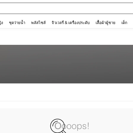
and down arrow keys to navigate search การค้นหาล่าสุด and ค้นหา. Press Enter to
ญิง
ชุดว่ายน้ำ
พลัสไซส์
จิวเวลรี่ & เครื่องประดับ
เสื้อผ้าผู้ชาย
เด็ก