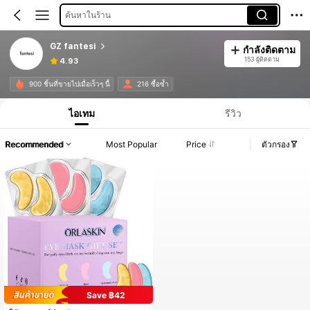
ค้นหาในร้าน
GZ fantesi
กำลังติดตาม
153 ผู้ติดตาม
4.93
900 ชิ้นที่ขายไปเมื่อเร็วๆ นี้
216 ซื้อซ้ำ
ไอเทม
รีวิว
Recommended
Most Popular
Price
ตัวกรอง
Save ฿42