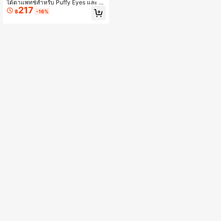
ใต้ตาแพทช์สำหรับ Puffy Eyes และ D
217
ark Circles,24 K Gold Eye Masks,Ey
฿
-16%
e Gel Pads พร้อมคอลลาเจนและกรดไ
ฮยาลูโรนิก & Rose สำหรับบรรเทาอาก
ารบวม,ถุงใต้ตาและริ้วรอย (30 คู่)