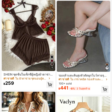
5
SHEIN ชุดชั้นในเซ็กซี่ผู้หญิงผ้าตาข่าย
รองเท้าแตะส้นสูงหัวตัดผูกโบว์ลายจุดส
มีโครงคัพบาง
#1 ขายดี
ใน ผ้าตาข่าย ชุดนอนผู้หญิง
ายเดี่ยวส้นไม่สมมาตรสำหรับผู้หญิง, รอ
#1 ขายดี
ใน เรขาคณิต รองเท้าแตะส้นสูงผู้หญิง
งเท้าแตะส้นสูงหนังเทียมสีขาวหรูหรา
259
100+ sold
฿
สำหรับฤดูร้อน
441
฿
-8%
3 วันสุดท้าย