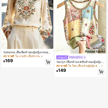
16
Selianne เสื้อเชิ้ตลำลองผู้หญิงแขนยา
ว คอวีเว้า ลายดอกไม้
#2 ขายดี
ใน งานปัก เสื้อทำงาน
#ชุดฤดูร้อน
169
฿
Vaclyn เสื้อกล้ามแฟชั่นลำลองผู้หญิง ล
ายแพตช์เวิร์ก แขนกุด คอกลม ติดกระดุ
#2 ขายดี
ใน ใหม่ เสื้อกล้ามผู้หญิง & Camis
ม
149
฿