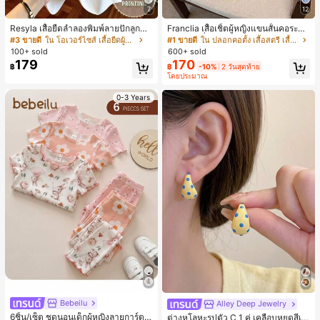
7
12
Resyla เสื้อยืดลำลองพิมพ์ลายปักลูกปัด
Franclia เสื้อเชิ้ตผู้หญิงแขนสั้นคอระบา
รูปโบว์ขนาดใหญ่สำหรับผู้หญิง
ยกระดุมเดี่ยวลายทาง
#3 ขายดี
ใน โอเวอร์ไซส์ เสื้อยืดผู้หญิง
#1 ขายดี
ใน ปลอกคอตั้ง เสื้อสตรี เสื้อเบลาส์ & Tee
100+ sold
600+ sold
179
170
฿
฿
-10%
2 วันสุดท้าย
โดยประมาณ
0-3 Years
Bebeilu
Alley Deep Jewelry
#1 ขายดี
ใน โบโฮ ต่างหูผู้หญิง
6ชิ้น/เซ็ต ชุดนอนเด็กผู้หญิงลายการ์ตูน
ลูกค้ากลับมาซื้อซ้ำ!
ต่างหูโลหะรูปตัว C 1 คู่ เคลือบหยดสีเห