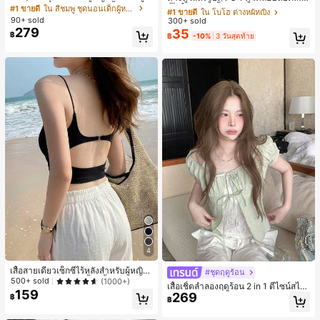
หมีและดอกไม้ คอกลม แขนสั้น กางเกง
ลือง ลายจุดสีน้ำเงิน สไตล์ยุโรปและอเม
#1 ขายดี
ใน สีชมพู ชุดนอนเด็กผู้หญิง
เกือบหมดแล้ว!
#1 ขายดี
#1 ขายดี
ใน โบโฮ ต่างหูผู้หญิง
ใน โบโฮ ต่างหูผู้หญิง
ขาสั้น ขอบระบาย สวมใส่สบาย
ริกัน แฟชั่นส่วนตัว หวานและสง่างาม
90+ sold
300+ sold
ลูกค้ากลับมาซื้อซ้ำ!
ลูกค้ากลับมาซื้อซ้ำ!
สำหรับผู้หญิงและเด็กหญิง สำหรับการเ
279
35
เกือบหมดแล้ว!
เกือบหมดแล้ว!
#1 ขายดี
ใน โบโฮ ต่างหูผู้หญิง
฿
฿
-10%
3 วันสุดท้าย
ดินทาง งานแต่งงาน ปาร์ตี้ วันเกิด ของ
ลูกค้ากลับมาซื้อซ้ำ!
ขวัญคริสต์มาส 2026
เกือบหมดแล้ว!
4
เสื้อสายเดี่ยวเซ็กซี่ไร้หลังสำหรับผู้หญิง
#ชุดฤดูร้อน
พร้อมบราแบบมีฟองน้ำ, เสื้อกล้ามแขน
500+ sold
(1000+)
เสื้อเชิ้ตลำลองฤดูร้อน 2 in 1 ดีไซน์สไต
กุด, เสื้อลำลองสีดำสำหรับฤดูร้อน
159
269
ล์เกาหลี แต่งลูกไม้ต่อผ้า
฿
฿