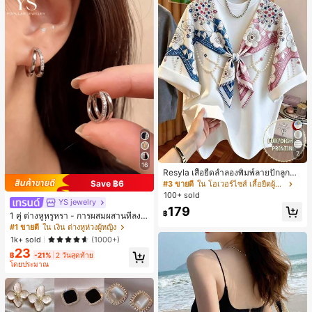
7
16
Resyla เสื้อยืดลำลองพิมพ์ลายปักลูกปัด
รูปโบว์ขนาดใหญ่สำหรับผู้หญิง
Save ฿6
#3 ขายดี
ใน โอเวอร์ไซส์ เสื้อยืดผู้หญิง
100+ sold
YS jewelry
179
฿
1 คู่ ต่างหูหรูหรา - การผสมผสานที่ลงตั
วของแฟชั่นและความซับซ้อน, ดีไซน์ส
#1 ขายดี
ใน เงิน ต่างหูห่วงผู้หญิง
องชั้น, เหมาะสำหรับสุภาพสตรีและนักเ
1k+ sold
(1000+)
รียน, ต่างหูทองแดงฝังไมโคร
23
฿
-21%
2 วันสุดท้าย
โดยประมาณ