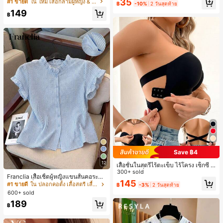
ายแพตช์เวิร์ก แขนกุด คอกลม ติดกระดุ
เกือบหมดแล้ว!
เกือบหมดแล้ว!
#1 ขายดี
ใน โบโฮ ต่างหูผู้หญิง
35
#1 ขายดี
ใน ใหม่ เสื้อกล้ามผู้หญิง & Camis
ดินทาง งานแต่งงาน ปาร์ตี้ วันเกิด ของ
฿
-10%
2 วันสุดท้าย
ม
ลูกค้ากลับมาซื้อซ้ำ!
ขวัญคริสต์มาส 2026
149
฿
เกือบหมดแล้ว!
Save ฿4
12
เสื้อชั้นในสตรีไร้ตะเข็บ ไร้โครง เซ็กซี่ ด้
านข้างไม่ลื่น แผ่นรองถอดได้ ลายไขว้ห
300+ sold
Franclia เสื้อเชิ้ตผู้หญิงแขนสั้นคอระบา
ลัง ไร้สาย สบายตลอดวัน
145
ยกระดุมเดี่ยวลายทาง
#1 ขายดี
ใน ปลอกคอตั้ง เสื้อสตรี เสื้อเบลาส์ & Tee
฿
-3%
2 วันสุดท้าย
600+ sold
189
฿