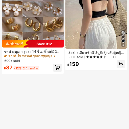
Save ฿12
4
ชุดต่างหูมุกหรูหรา 14 ชิ้น, ดีไซน์มินิมอ
เสื้อสายเดี่ยวเซ็กซี่ไร้หลังสำหรับผู้หญิง
ลใหม่ที่เป็นเอกลักษณ์ ต่างหูที่สง่างาม
#1 ขายดี
ใน หลากสี ชุดต่างหูผู้หญิง
พร้อมบราแบบมีฟองน้ำ, เสื้อกล้ามแขน
500+ sold
(1000+)
สำหรับผู้หญิง, ของขวัญสำหรับเธอ
กุด, เสื้อลำลองสีดำสำหรับฤดูร้อน
600+ sold
159
฿
87
฿
-12%
2 วันสุดท้าย