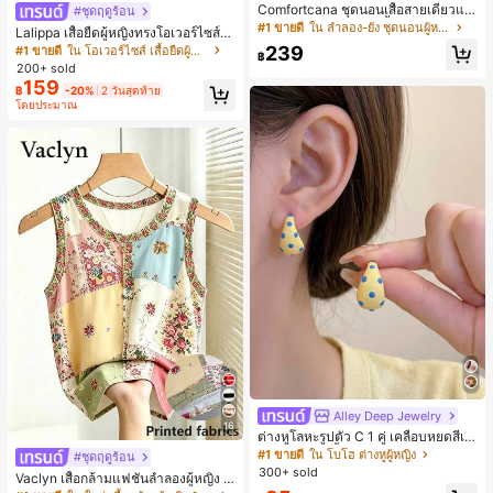
Comfortcana ชุดนอนเสื้อสายเดี่ยวแต่
#ชุดฤดูร้อน
งระบายและกางเกงขาสั้นสำหรับผู้หญิง
#1 ขายดี
ใน ลำลอง-ยัง ชุดนอนผู้หญิง
Lalippa เสื้อยืดผู้หญิงทรงโอเวอร์ไซส์ค
วามยาวกลาง คอกลม ไหล่ตก ลายพิมพ์
239
#1 ขายดี
ใน โอเวอร์ไซส์ เสื้อยืดผู้หญิง
฿
ตัวอักษรและลายทางแนวตั้ง สไตล์แฟชั่
200+ sold
นมินิมอล ของขวัญให้เพื่อน
159
฿
-20%
2 วันสุดท้าย
โดยประมาณ
Alley Deep Jewelry
#1 ขายดี
ใน โบโฮ ต่างหูผู้หญิง
16
ลูกค้ากลับมาซื้อซ้ำ!
ต่างหูโลหะรูปตัว C 1 คู่ เคลือบหยดสีเห
ลือง ลายจุดสีน้ำเงิน สไตล์ยุโรปและอเม
เกือบหมดแล้ว!
#1 ขายดี
#1 ขายดี
ใน โบโฮ ต่างหูผู้หญิง
ใน โบโฮ ต่างหูผู้หญิง
#ชุดฤดูร้อน
ริกัน แฟชั่นส่วนตัว หวานและสง่างาม
300+ sold
ลูกค้ากลับมาซื้อซ้ำ!
ลูกค้ากลับมาซื้อซ้ำ!
Vaclyn เสื้อกล้ามแฟชั่นลำลองผู้หญิง ล
สำหรับผู้หญิงและเด็กหญิง สำหรับการเ