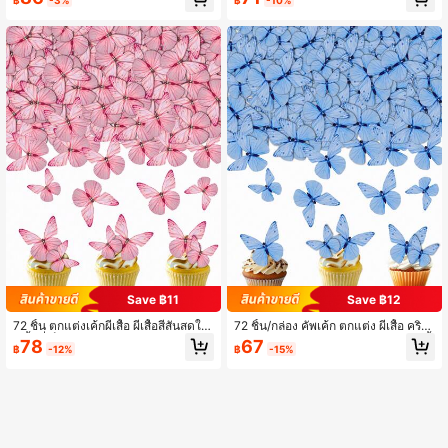
วันเกิด กระดาษชนิดวาเฟอร์พิมพ์
ดาษสาก
Save ฿11
Save ฿12
72 ชิ้น ตกแต่งเค้กผีเสื้อ ผีเสื้อสีสันสดใส
72 ชิ้น/กล่อง คัพเค้ก ตกแต่ง ผีเสื้อ คริส
ผีเสื้อที่เป็นส่วนบนของเค้กกระดาษเวเฟ
ตัลสีฟ้า กระดาษเวเฟอร์, อุปกรณ์งานเลี้
78
67
฿
-12%
฿
-15%
อร์ ตกแต่งคัพเค้กสำหรับงานแต่งงาน ค
ยงวันเกิด
รบรอบ ฝักบัว วันเกิด (สีชมพู)