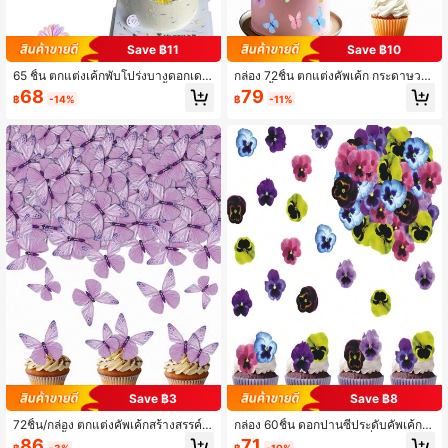
Save ฿11
Save ฿10
65 ชิ้น ตกแต่งเค้กพับโปร่งบางดอกเดซี่
กล่อง 72ชิ้น ตกแต่งคัพเค้ก กระดาษวาเ
ตกแต่งงานปาร์ตีวันเกิด กระเบื้องดอกท
ฟอร์ผีเสื้อสีสันหลากหลาย, ของตกแต่งจ
68
79
฿
-14%
฿
-11%
านตะวัน ตกแต่งเค้กสำหรับงานฝักอาบ
านของหวานงานวันเกิด
น้ำ งานแต่งงานฤดูใบไม้ผลิ ของตกแต่ง
เค้กวันเกิด อุปกรณ์ตกแต่งอาหาร สีผสม
Save ฿3
Save ฿8
72ชิ้น/กล่อง ตกแต่งคัพเค้กสร้างสรรค์ ล
กล่อง 60ชิ้น ดอกปานซีประดับคัพเค้ก,
วดลายผีเสื้อคริสตัลสีม่วง ของใช้ในงาน
ตกแต่งเค้กวันเกิด ส่วนบนที่พิมพ์บนกระ
86
71
฿
-3%
฿
-10%