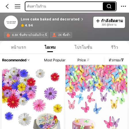
ค้นหาในร้าน
Love cake baked and decorated
กำลังติดตาม
395 ผู้ติดตาม
4.94
6.8K ชิ้นที่ขายไปเมื่อเร็วๆ นี้
2K ซื้อซ้ำ
หน้าแรก
ไอเทม
โปรโมชั่น
รีวิว
Recommended
Most Popular
Price
ตัวกรอง