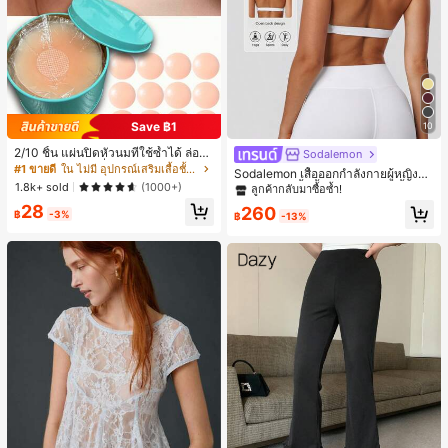
Save ฿1
10
2/10 ชิ้น แผ่นปิดหัวนมที่ใช้ซ้ำได้ ล่องห
Sodalemon
น ไร้รอยต่อ & ไม่ลื่น เหมาะสำหรับโอก
#1 ขายดี
ใน ไม่มี อุปกรณ์เสริมเสื้อชั้นในผู้หญิง
Sodalemon เสื้อออกกำลังกายผู้หญิงแ
าสต่างๆ สิ่งจำเป็นสำหรับฤดูร้อน
1.8k+ sold
บบบิดหลัง, เสื้อชั้นในกีฬาโยคะสีพื้นแบ
(1000+)
ลูกค้ากลับมาซื้อซ้ำ!
บมีฟองน้ำคอวีสีขาวสำหรับฤดูใบไม้ผลิ
28
260
฿
-3%
฿
-13%