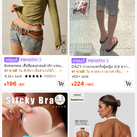
9
#ชุดฤดูร้อน
#ชุดฤดูร้อน
Bohemela เสื้อยืดคอกลมผ้าถัก แขนยา
DAZY กางเกงเลกกิ้งผู้หญิง 3/4 ความย
ว สีเรียบ ใช้งานทั่วไป สำหรับผู้หญิง
#1 ขายดี
ใน สีเขียว เสื้อตัวเก่งใส่ได้ทุกวัน
าวขา ทรงเข้ารูป แต่งลูกไม้แบบปะติด
#1 ขายดี
ใน ขาตรง กางเกงขาสั้นผู้หญิง
ลำลอง สำหรับวันหยุดฤดูร้อน
6.2k+ sold
(1000+)
400+ sold
196
224
฿
-6%
฿
-10%