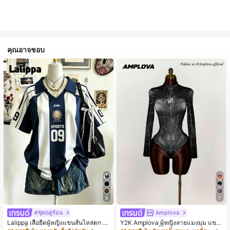
คุณอาจชอบ
9
7
#ชุดฤดูร้อน
Amplova
Lalippa เสื้อยืดผู้หญิงแขนสั้นไหล่ตก ค
Y2K Amplova ผู้หญิงลายแมงมุม แขน
อวีปกเสื้อ ลายพิมพ์ดิจิทัลลายทาง สไตล์
ยาว คอตั้ง บอดี้สูท, สไตล์แฟชั่นดาร์ก