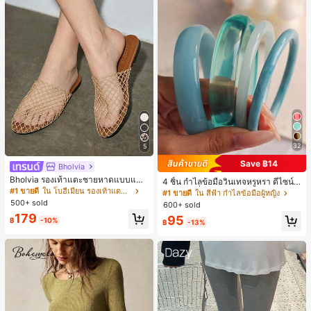
32
5
Save ฿14
Bholvia
Bholvia รองเท้าแตะชายหาดแบบแบน
4 ชิ้น กำไลข้อมือวินเทจหรูหรา ดีไซน์มิ
สบาย ๆ ลายฉลุมาใหม่สำหรับผู้หญิง
#1 ขายดี
ใน โบฮีเมียน รองเท้าแตะผู้หญิง
นิมอลแฟชั่น เหมาะสำหรับใส่ในชีวิตปร
#1 ขายดี
ใน สีฟ้า กำไลข้อมือผู้หญิง
ะจำวัน อะคริลิก เหมาะสำหรับใส่ในชีวิ
500+ sold
600+ sold
ตประจำวันและงานปาร์ตี้ ของขวัญสำห
179
95
รับผู้หญิง
฿
-10%
฿
-13%