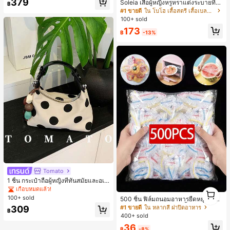
379
Soleia เสื้อผู้หญิงหรูหราแต่งระบายที่ไ
฿
#2 ขายดี
ใน ตัดออก ชุดประสานงานสตรี
หล่สำหรับวันหยุดฤดูร้อน
#1 ขายดี
ใน โบโฮ เสื้อสตรี เสื้อเบลาส์ & Tee
เกือบหมดแล้ว!
100+ sold
173
฿
-13%
Tomato
1 ชิ้น กระเป๋าถือผู้หญิงที่ทันสมัยและอเน
กประสงค์, กระเป๋าสะพายข้างรูปพระจัน
1
เกือบหมดแล้ว!
ทร์เสี้ยวที่น่ารัก, สายสะพายปรับได้, ไม่ร
1
100+ sold
500 ชิ้น ฟิล์มถนอมอาหารยืดหยุ่น - ฝา
วมจี้, เหมาะสำหรับผู้หญิงวัยรุ่น - การเ
ครอบจานใสยืดหยุ่น, ใช้ซ้ำได้, หลากห
#1 ขายดี
ใน หลากสี ฝาปิดอาหาร
309
ดินทาง, การช้อปปิ้ง, ห้องเรียน, การเด
฿
ลายฟังก์ชัน, ไม่มีกลิ่น, ป้องกันฝุ่น เหมา
400+ sold
ท, ของขวัญสำหรับผู้หญิง, สำนักงาน, ก
ะสำหรับบ้าน, ร้านอาหาร, ปิกนิก - เหม
ารทำงาน, สำนักงาน, ธุรกิจ
36
าะกับขนาดจานทุกขนาด, สิ่งจำเป็นสำ
฿
-8%