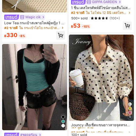
GIIPPA GARDEN
1 ชิ้น เคสโทรศัพท์ดีไซน์ลายคลื่นไม่สม
มาตรสำหรับ Phone 17 Pro Max, เหม
#2 ขายดี
ใน ไอโฟน 12 มินิ เคสโทรศัพท์แฟชั่น
าะสำหรับ Phone 16 Pro Max, 15 Pro
Magic cik
500+ sold
(100+)
Max, 14 Pro Max, เคสโทรศัพท์สไตล์เ
Low Tea กระเป๋าสะพายไหล่ผู้หญิง 1 ชิ้
53
กาหลีและน่าสนใจ, เข้ากันได้กับ 11/12/
฿
-10%
น ลายจุด ผ้า PU สไตล์วินเทจแฟชั่น ทร
#2 ขายดี
ใน กระเป๋าโฮโบ กระเป๋าสะพายผู้หญิง
13/14/15/16 Pro Max Plus, ดีไซน์หรู
งเกี๊ยว ดีไซน์หูหิ้วคู่ด้านบน ปิดด้วยกระ
หราเหมาะสำหรับทั้งชายและหญิง, ของ
330
ดุมแป๊ก สายสะพายปรับได้ ใช้สะพายไ
฿
-8%
ขวัญในอุดมคติสำหรับคริสต์มาส, วันว
หล่หรือถือได้ เหมาะสำหรับไปทำงาน ก
าเลนไทน์, อีสเตอร์, ฤดูแต่งงานและวันเ
ลางแจ้ง ท่องเที่ยว และออกไปข้างนอก
กิดสำหรับแฟนสาว
(พร้อมจี้ห้อย)
16
#2 ขายดี
ใน กระเป๋า เสื้อเชิ้ตทำงานมีกระเป๋า
1k+ พูดว่า "สวย"
Jouncy เสื้อเชิ้ตแขนยาวลายจุดทรงหล
วมสำหรับผู้หญิง
#2 ขายดี
#2 ขายดี
ใน กระเป๋า เสื้อเชิ้ตทำงานมีกระเป๋า
ใน กระเป๋า เสื้อเชิ้ตทำงานมีกระเป๋า
100+ sold
#ชุดฤดูร้อน
#1 ขายดี
ใน สีเขียว เสื้อกล้ามผู้หญิง & Camis
1k+ พูดว่า "สวย"
1k+ พูดว่า "สวย"