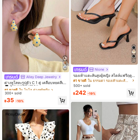
22
Nione
รองเท้าแตะส้นสูงผู้หญิง สไตล์แฟรี่ฤดูร้
Alley Deep Jewelry
#1 ขายดี
ใน โบโฮ ต่างหูผู้หญิง
อน ส้นบาง แบบคีบ แต่งสายคาดผม รอ
#1 ขายดี
ใน ธรรมดา รองเท้าแตะส้นสูงผู้หญิง
ลูกค้ากลับมาซื้อซ้ำ!
ต่างหูโลหะรูปตัว C 1 คู่ เคลือบหยดสีเห
งเท้าแตะชายหาดสำหรับเที่ยวพักผ่อน
500+ sold
ลือง ลายจุดสีน้ำเงิน สไตล์ยุโรปและอเม
#1 ขายดี
#1 ขายดี
ใน โบโฮ ต่างหูผู้หญิง
ใน โบโฮ ต่างหูผู้หญิง
แฟชั่นสายไขว้ สำหรับเดทไนท์
ริกัน แฟชั่นส่วนตัว หวานและสง่างาม
242
300+ sold
ลูกค้ากลับมาซื้อซ้ำ!
ลูกค้ากลับมาซื้อซ้ำ!
฿
-19%
สำหรับผู้หญิงและเด็กหญิง สำหรับการเ
#1 ขายดี
ใน โบโฮ ต่างหูผู้หญิง
35
ดินทาง งานแต่งงาน ปาร์ตี้ วันเกิด ของ
฿
-10%
ลูกค้ากลับมาซื้อซ้ำ!
ขวัญคริสต์มาส 2026