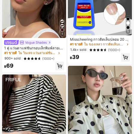
5
5
Misscheering กาวติดเล็บปลอม 20 กรั
Vogue Shades
ม แรงยึดสูง เจลสติกเกอร์เล็บนุ่ม แห้งเร็
#1 ขายดี
ใน ของเหลว กาวติดเล็บและสารยึดติด
ว เหมาะสำหรับผู้เริ่มต้นทำเล็บ ติดทนน
1 คู่ แว่นตาแฟชั่นกรอบเล็กพิมพ์ลายเสื
1.4k+ sold
(1000+)
าน
อดาวสีแดงทรงวงรีสำหรับผู้หญิง กรอบ
#1 ขายดี
ใน วินเทจ แว่นตาแฟชั่นผู้หญิง
39
PC สีพื้น สไตล์วินเทจ
฿
900+ sold
(1000+)
69
฿