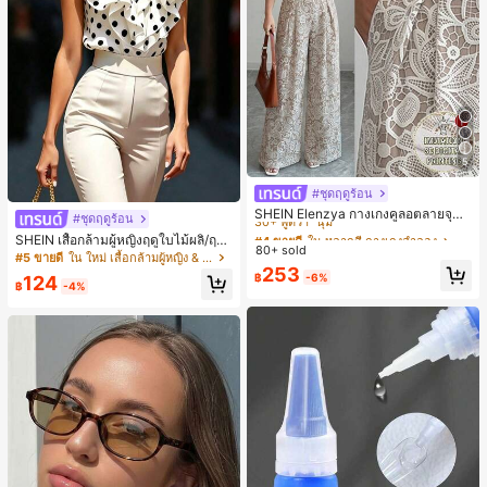
5
#ชุดฤดูร้อน
#4 ขายดี
ใน หลากสี กางเกงลำลอง
30+ พูดว่า "นุ่ม"
SHEIN Elenzya กางเกงคูลอตลายจุดเ
#ชุดฤดูร้อน
อวสูงแบบใหม่สำหรับฤดูใบไม้ผลิ/ฤดูร้อ
#4 ขายดี
#4 ขายดี
ใน หลากสี กางเกงลำลอง
ใน หลากสี กางเกงลำลอง
SHEIN เสื้อกล้ามผู้หญิงฤดูใบไม้ผลิ/ฤดูร้
น, สไตล์หรูหราเหมาะสำหรับใส่ในชีวิต
80+ sold
30+ พูดว่า "นุ่ม"
30+ พูดว่า "นุ่ม"
อน ใหม่ สไตล์มินิมอลลำลองหรูหรา สีบ
#5 ขายดี
ใน ใหม่ เสื้อกล้ามผู้หญิง & Camis
ประจำวันและทำงาน, ให้ความรู้สึกวินเ
ล็อก ลายจุด คอวี แพตช์เวิร์ก ชายระบา
#4 ขายดี
ใน หลากสี กางเกงลำลอง
253
ทจสำหรับฤดูรับปริญญา, เทศกาลดนตร
฿
-6%
124
ย แขนกุด ทรงเข้ารูป อเนกประสงค์, เสื้อ
฿
-4%
30+ พูดว่า "นุ่ม"
ี, การแข่งม้าดาร์บี้, วันประกาศอิสรภาพ
ผู้หญิงฤดูใบไม้ผลิ/ฤดูร้อน, เสื้อหรูหราผู้
หญิง, เสื้อเที่ยวพักผ่อนผู้หญิง