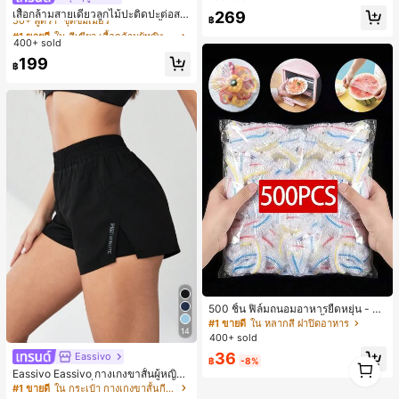
50+ พูดว่า "ชุดซัมเมอร์"
เสื้อกล้ามสายเดี่ยวลูกไม้ปะติดปะต่อสไ
#2 ขายดี
ใน กระเป๋า เสื้อเชิ้ตทำงานมีกระเป๋า
269
฿
ตล์เกาหลี, สุนทรียศาสตร์ Y2K, เสื้อผ้าส
#1 ขายดี
#1 ขายดี
ใน สีเขียว เสื้อกล้ามผู้หญิง & Camis
ใน สีเขียว เสื้อกล้ามผู้หญิง & Camis
1k+ พูดว่า "สวย"
ตรีทแวร์ลำลองฤดูร้อน
400+ sold
50+ พูดว่า "ชุดซัมเมอร์"
50+ พูดว่า "ชุดซัมเมอร์"
#1 ขายดี
ใน สีเขียว เสื้อกล้ามผู้หญิง & Camis
199
฿
50+ พูดว่า "ชุดซัมเมอร์"
500 ชิ้น ฟิล์มถนอมอาหารยืดหยุ่น - ฝา
ครอบจานใสยืดหยุ่น, ใช้ซ้ำได้, หลากห
#1 ขายดี
ใน หลากสี ฝาปิดอาหาร
14
ลายฟังก์ชัน, ไม่มีกลิ่น, ป้องกันฝุ่น เหมา
400+ sold
ะสำหรับบ้าน, ร้านอาหาร, ปิกนิก - เหม
36
Eassivo
าะกับขนาดจานทุกขนาด, สิ่งจำเป็นสำ
1
฿
-8%
หรับปิกนิก | ฟิล์มบรรจุภัณฑ์ตกแต่ง | ฟิ
Eassivo Eassivo กางเกงขาสั้นผู้หญิงรั
1
ล์มพลาสติกใช้ซ้ำได้, ฟิล์มพลาสติกอาห
น 2 ใน 1 ฤดูร้อนที่สบายและกางเกงขา
#1 ขายดี
ใน กระเป๋า กางเกงขาสั้นกีฬาผู้หญิง
าร, สิ่งจำเป็นในครัว
สั้นพรางแสงแดด