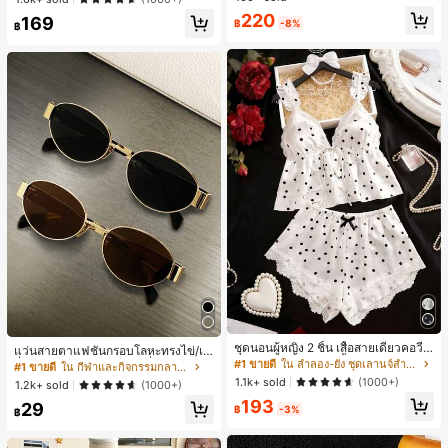
ทำงานและลำลอง สีขาว
ลูกค้ากลับมาซื้อซ้ำ!
220
169
฿
-8%
฿
220+ พูดว่า "คุณภาพเนื้อผ้าดี"
ชุดนอนผู้หญิง 2 ชิ้น เสื้อสายเดี่ยวคอวีลู
แว่นสายตาแฟชั่นกรอบโลหะทรงไข่/เห
กไม้ พร้อมกางเกงขาสั้นแต่งลูกไม้ แต่ง
#1 ขายดี
ใน ลำลอง-ยัง ชุดเลานจ์สำหรับผู้หญิง
ลี่ยมสำหรับผู้หญิง (กรอบครึ่ง), เหมาะ
#1 ขายดี
ใน กีฬาและกิจกรรมกลางแจ้ง
โบว์ที่เอว ชุดลำลองผู้หญิงนุ่มสบายน่ารั
สำหรับใส่ในชีวิตประจำวันและกิจกรรม
1.1k+ sold
(1000+)
1.2k+ sold
(1000+)
ก สไตล์เอสเธติก
กลางแจ้ง
193
29
฿
-3%
฿