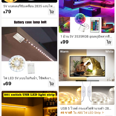
5V แบตเตอรี่ขับเคลื่อน 2835 แถบไฟ L
ED วอร์มไวท์แบบยืดหยุ่น (ไม่รวมแบตเ
79
฿
ตอรี่) - ออกแบบมาสำหรับตกแต่งห้องน
อนและการตั้งแคมป์กลางแจ้ง
1 ม้วน 5V 3535RGB อุณหภูมิหลากสีไ
ฟ LED Strip พร้อมกล่องแบตเตอรี่สำหรั
99
฿
บห้องนอน, ห้องครัว, ห้องนั่งเล่น, ห้อง
น้ำ, ปาร์ตี้, ตู้เสื้อผ้า, 1 ม./3.28 ฟุต, 3
ม./9.84 ฟุต, 5 ม./16.4 ฟุต, 10 ม./32.8
ฟุต, 15 ม./49.21 ฟุต (ไม่รวมแบตเตอรี่)
ไฟ LED 5V แบบไม่กันน้ำ, ใช้พลังงานจ
ากแบตเตอรี่, แสงสีขาว (ไม่มีแบตเตอรี่
69
฿
ในตัว), แถบไฟกาวในตัว, เหมาะสำหรั
บตู้รองเท้า, ตู้เสื้อผ้า, ตกแต่งห้องครัว, ฉ
ากหลังทีวี, ทางเดิน, กระจก และสถานก
ารณ์อื่นๆ
USB 5 โวลต์ กระแสไฟฟ้าแรงต่ำ 283
5 RGB อบอุ่น สีขาว เดี่ยว สี อุณหภูมิ S
#8 ขายดี
ใน ABS ไฟ LED Strip
witch แถบไฟ LED , 1-5m 1 ชิ้น , 10 เ