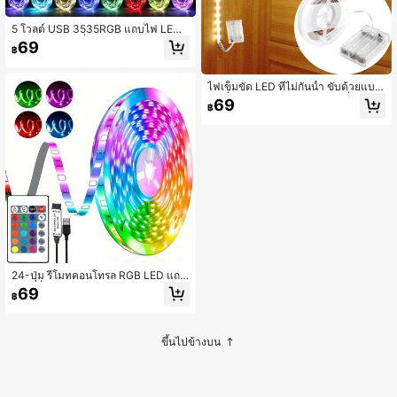
5 โวลต์ USB 3535RGB แถบไฟ LED ,
ซุปเปอร์ยาว เปลี่ยนสี โคมไฟ บาร์ พร้อ
69
฿
ม 24 คีย์ อินฟราเรด รีโมทคอนโทรล , เ
หมาะสม สำหรับ ห้องนอน ตกแต่ง , ทีวี
พื้นหลัง ไฟบรรยากาศ , ห้องนั่งเล่น ไฟก
ไฟเข็มขัด LED ที่ไม่กันน้ำ ขับด้วยแบต
ลางคืน และ ปาร์ตี้ บรรยากาศ ตกแต่ง
เตอรี่ สีอุ่น/สีขาว (ไม่มีแบตเตอรี่ในตัว)
69
฿
5V พร้อมแถบไฟกาวติดเอง เหมาะสำห
รับตู้เสื้อผ้า บันได ครัว พื้นหลังทีวี ทางเ
ดิน
24-ปุ่ม รีโมทคอนโทรล RGB LED แถบ
ไฟ, หรี่แสงได้, เหมาะสำหรับห้องนอน,
69
฿
ห้องนั่งเล่น, ตู้ทีวี, ตกแต่งไฟแบ็คไลท์กร
ะจก
ขึ้นไปข้างบน