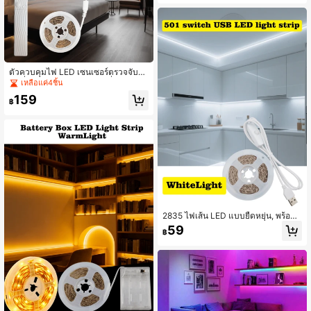
แบตเตอรี่แบบยืดหยุ่น ตัวควบคุม 3 ปุ่ม
สำหรับห้องนอน โต๊ะ บ้าน ห้อง ทีวี แคม
ป์ปิ้ง และ DIY การตกแต่ง
ตัวควบคุมไฟ LED เซนเซอร์ตรวจจับกา
รเคลื่อนไหว PIR ใช้แบตเตอรี่ AAA 4 ก้
เหลือแค่4ชิ้น
อน หรือ Micro USB โหมดตรวจจับ 24
159
ชม./กลางคืน หน่วงเวลา 15 วินาที-5 น
฿
าที เหมาะสำหรับบันไดในร่ม ตู้ ตู้เสื้อผ้า
2835 ไฟเส้น LED แบบยืดหยุ่น, พร้อมปุ่
มควบคุม 501, ใช้พลังงาน USB - เหมา
59
฿
ะสำหรับตกแต่งห้องนอน, สร้างบรรยาก
าศปาร์ตี้, กระจก, ห้องครัว และไฟแบ็คไ
ลท์ทีวี