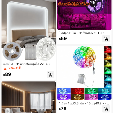
ไฟปลูกต้นไม้ LED ใช้พลังงาน USB, ไ
ฟเสริมสำหรับพืชกระถางในร่ม, ไฟปลูก
59
฿
ต้นกล้าบนเดสก์ท็อป, การดูแลพืชสีเขียว
แถบไฟ LED แบบยืดหยุ่นได้ ตัดได้ แสง
วอร์มไวท์ ใช้พลังงานจากแบตเตอรี่ อเน
เหลือแค่1ชิ้น
กประสงค์ เหมาะสำหรับกล่องของขวัญ
89
ตู้เสื้อผ้า และตู้ (ไม่รวมแบตเตอรี่)
฿
1 ม้วน 1 ม./3.3 ฟุต ~ 15 ม./49.2 ฟุตไ
ฟ LED ที่ใช้แบตเตอรี่ (ไม่มีแบตเตอรี่) เ
79
฿
ปลี่ยนสี RGB ไฟ LED ที่ใช้พลังงานจาก