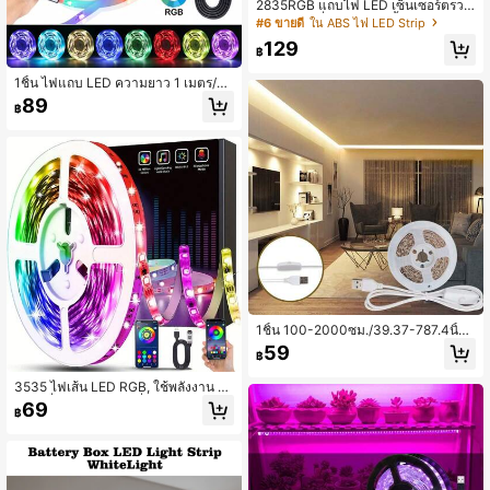
2835RGB แถบไฟ LED เซ็นเซอร์ตรวจ
จับความเคลื่อนไหว, ติดตั้งกล่องแบตเต
#6 ขายดี
ใน ABS ไฟ LED Strip
อรี่, ใช้พลังงานจากแบตเตอรี่หรือ USB,
129
เลือกได้ระหว่างวอร์มไวท์/คูลไวท์, สีสัน
฿
สดใสนุ่มนวล, เหมาะสำหรับบันได, ทาง
เข้า, ตู้เสื้อผ้า, ห้องอ่านหนังสือ, ห้องนอน
1ชิ้น ไฟแถบ LED ความยาว 1 เมตร/2 เ
(ไม่รวมแบตเตอรี่)
มตร/3 เมตร/5 เมตร/10 เมตร/15 เมตร
89
฿
พร้อมรีโมทคอนโทรล 44 ปุ่ม ไฟแถบ L
ED เปลี่ยนสี RGB ไฟเชือก LED ห้องนอ
น ไฟเชือก ห้องนั่งเล่น ตกแต่งบ้าน วันว
าเลนไทน์ งานแต่งงาน
1ชิ้น 100-2000ซม./39.37-787.4นิ้ว
2835 แถบไฟ LED สีขาวนวล, สวิตช์ปุ่
59
฿
ม 501, ใช้พลังงานจาก USB, เหมาะสำ
หรับตกแต่งบ้าน, ปาร์ตี้วันหยุด, วันเกิด,
3535 ไฟเส้น LED RGB, ใช้พลังงาน U
ห้องนอน, ตู้เสื้อผ้า และอื่นๆ
SB, หรี่แสงได้, ซิงค์เปลี่ยนสี, ควบคุมด้ว
69
฿
ยแอป, เหมาะสำหรับห้องนั่งเล่น, ห้องน
อน, ห้องเล่นเกม, ของตกแต่งบ้าน