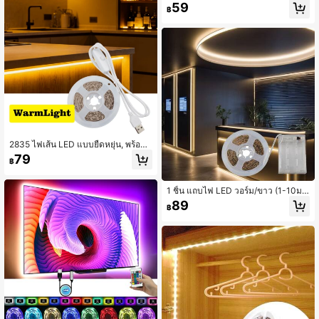
59
มตร 2 ชิ้น สำหรับ ห้องนั่งเล่น , ห้องนอน
฿
, ทีวี พื้นหลัง , ตู้ และ ปาร์ตี้
2835 ไฟเส้น LED แบบยืดหยุ่น, พร้อมตั
วควบคุมปุ่ม 501, ใช้พลังงาน USB - เห
79
฿
มาะสำหรับตกแต่งห้องนอน, บรรยากาศ
ปาร์ตี้, กระจก, ห้องครัว และไฟแบ็คไลท์
ทีวี
1 ชิ้น แถบไฟ LED วอร์ม/ขาว (1-10ม.),
แถบ LED ยืดหยุ่น, ใช้พลังงานจากกล่อง
89
฿
แบตเตอรี่, ไม่ต้องใช้ปลั๊ก, ใช้ได้ทุกที่สำ
หรับให้แสงสว่าง, เหมาะสำหรับการตั้ง
แคมป์, ตู้เสื้อผ้า และการส่องสว่างมุมมื
ด (ไม่รวมแบตเตอรี่)