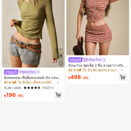
Rina Fox
9
Rina Fox ชุดเซ็ต 2 ชิ้น ลายตารางกิงแ
ฮมสีแดงสไตล์ฝรั่งเศสพิมพ์ลายดอกไม้ เ
#2 ขายดี
ใน นัวเนีย ชุดประสานงานสตรี
#ชุดฤดูร้อน
สื้อครอปและกระโปรงมินิระบายเข้าชุด
498
Bohemela เสื้อยืดคอกลมผ้าถัก แขนยา
฿
-8%
ว สีเรียบ ใช้งานทั่วไป สำหรับผู้หญิง
#1 ขายดี
ใน สีเขียว เสื้อตัวเก่งใส่ได้ทุกวัน
6.2k+ sold
(1000+)
196
฿
-6%