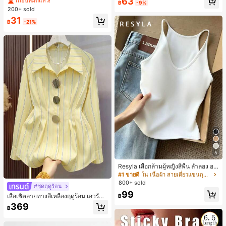
63
#1 ขายดี
#1 ขายดี
ใน ยางรัดผมแบบพื้นฐาน เครื่องประดับผมผู้หญิง
ใน ยางรัดผมแบบพื้นฐาน เครื่องประดับผมผู้หญิง
฿
-9%
ค์พรีเมียมหรูหราสไตล์มินิมอล ผ้าพันคอ
200+ sold
เกือบหมดแล้ว!
เกือบหมดแล้ว!
เล็กๆ ห่วงผม อุปกรณ์เสริมผม, เหมาะสำ
#1 ขายดี
ใน ยางรัดผมแบบพื้นฐาน เครื่องประดับผมผู้หญิง
31
หรับการออกไปข้างนอกประจำวัน, ลำล
฿
-21%
เกือบหมดแล้ว!
อง, งานปาร์ตี้, การเดินทาง, การพักผ่อ
น, การมัดผม, การจัดทรงผม, การแต่งห
น้า, การจับคู่ชุด, อุปกรณ์เสริมประดับผ
ม
5
Resyla เสื้อกล้ามผู้หญิงสีพื้น ลำลอง อเ
นกประสงค์ เหมาะสำหรับใส่ซ้อนหรือใส่
#1 ขายดี
ใน เนื้อผ้า สายเดี่ยวแขนกุดสีสดใส
เดี่ยว
800+ sold
#ชุดฤดูร้อน
99
เสื้อเชิ้ตลายทางสีเหลืองฤดูร้อน เอวรัด
฿
สไตล์ลำลองสำหรับเดินทางไปทำงาน ผ้
369
฿
าฝ้ายผสม กระดุมหน้า เสื้ออเนกประสงค์