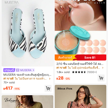
Save ฿1
2/10 ชิ้น แผ่นปิดหัวนมที่ใช้ซ้ำได้ ล่องห
น ไร้รอยต่อ & ไม่ลื่น เหมาะสำหรับโอก
#1 ขายดี
ใน ไม่มี อุปกรณ์เสริมเสื้อชั้นในผู้หญิง
MUSERA
าสต่างๆ สิ่งจำเป็นสำหรับฤดูร้อน
1.8k+ sold
(1000+)
MUSERA รองเท้าแตะส้นสูงผู้หญิงแบบ
28
มิวล์ หัวกลม ส้นเข็ม ลายม้าลาย เซ็กซี่ เ
#1 ขายดี
ใน ไม่เป็นทางการ รองเท้าแตะผู้หญิง
฿
-3%
ปิดหน้าเท้า โชว์นิ้วเท้า สำหรับปาร์ตี้ไน
70+ sold
ท์คลับ
417
฿
-11%