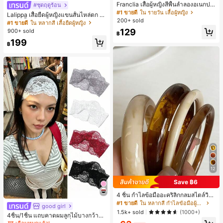
Franclia เสื้อผู้หญิงสีพื้นลำลองอเนกปร
#ชุดฤดูร้อน
ะสงค์สำหรับใส่ประจำวัน
#1 ขายดี
ใน รายวัน เสื้อผู้หญิง
Lalippa เสื้อยืดผู้หญิงแขนสั้นไหล่ตก ค
200+ sold
อวีปกเสื้อ ลายพิมพ์ดิจิทัลลายทาง สไตล์
#1 ขายดี
ใน หลากสี เสื้อยืดผู้หญิง
สปอร์ตแฟชั่นมินิมอล ของขวัญสำหรับเ
129
900+ sold
฿
พื่อน
199
฿
12
Save ฿6
4 ชิ้น กำไลข้อมืออะคริลิกกลมสไตล์วินเ
ทจหรูหราสำหรับผู้หญิง, ดีไซน์เรียบง่าย
#1 ขายดี
ใน หลากสี กำไลข้อมือผู้หญิง
good girl
#1 ขายดี
ใน ยางรัดผมแบบพื้นฐาน เครื่องประดับผมผู้หญิง
ทันสมัย, เหมาะสำหรับสวมใส่ในชีวิตปร
1.5k+ sold
(1000+)
เกือบหมดแล้ว!
4ชิ้น/1ชิ้น แถบคาดผมลูกไม้บางกว้างยื
ะจำวันและโอกาสต่างๆ, ของขวัญสำหรั
ดหยุ่นสำหรับผู้หญิง, แฟชั่นอเนกประสง
บเธอ