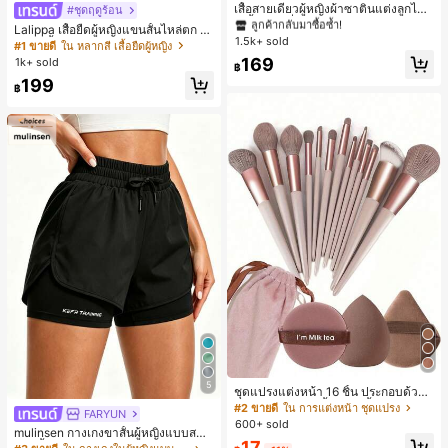
ลูกค้ากลับมาซื้อซ้ำ!
เสื้อสายเดี่ยวผู้หญิงผ้าซาตินแต่งลูกไม้
#ชุดฤดูร้อน
- เสื้อสายเดี่ยวฤดูร้อนสีคากีมีรอยผ่าด้า
#1 ขายดี
#1 ขายดี
ใน สีกากี เสื้อสตรี เสื้อเบลาส์ & Tee
ใน สีกากี เสื้อสตรี เสื้อเบลาส์ & Tee
Lalippa เสื้อยืดผู้หญิงแขนสั้นไหล่ตก ค
นข้างที่น่าดึงดูดแบบสบายๆ
1.5k+ sold
ลูกค้ากลับมาซื้อซ้ำ!
ลูกค้ากลับมาซื้อซ้ำ!
อวีปกเสื้อ ลายพิมพ์ดิจิทัลลายทาง สไตล์
#1 ขายดี
ใน หลากสี เสื้อยืดผู้หญิง
สปอร์ตแฟชั่นมินิมอล ของขวัญสำหรับเ
#1 ขายดี
ใน สีกากี เสื้อสตรี เสื้อเบลาส์ & Tee
169
1k+ sold
฿
พื่อน
ลูกค้ากลับมาซื้อซ้ำ!
199
฿
5
ชุดแปรงแต่งหน้า 16 ชิ้น ประกอบด้วยแ
ปรงแต่งหน้า 13 ชิ้น, ฟองน้ำแต่งหน้ารู
#2 ขายดี
ใน การแต่งหน้า ชุดแปรง
FARYUN
ปหยดน้ำ 1 ชิ้น, แปรงแป้งรองพื้นกลม 1
600+ sold
mulinsen กางเกงขาสั้นผู้หญิงแบบสบา
ชิ้น และฟองน้ำแต่งหน้ารูปสามเหลี่ยม
17
ยๆ สีพื้น หลวม อเนกประสงค์ กางเกงขา
1 ชิ้น - ชุดคลาสสิก ทำจากขนสังเคราะ