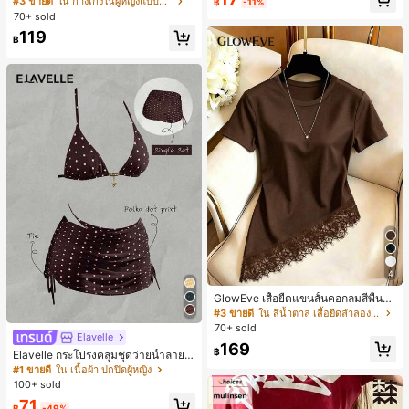
#3 ขายดี
ใน กางเกงในผู้หญิงแบบแอคทีฟ
฿
-11%
สั้นกีฬา 2-In-1 สำหรับวิ่ง ฟิตเนส และก
ห์นุ่มและเป็นมิตรต่อผิว เหมาะสำหรับผู้
70+ sold
ารฝึกซ้อมกีฬาในฤดูร้อน
หญิงและเด็กผู้หญิง เหมาะสำหรับฤดูใบ
119
ไม้ร่วงและฤดูหนาว
฿
4
GlowEve เสื้อยืดแขนสั้นคอกลมสีพื้นลำ
ลองอเนกประสงค์สำหรับผู้หญิง
#3 ขายดี
ใน สีน้ำตาล เสื้อยืดลำลองพื้นฐาน
70+ sold
Elavelle
169
฿
Elavelle กระโปรงคลุมชุดว่ายน้ำลายจุ
ดสำหรับผู้หญิง, กระโปรงคลุมชุดว่าย
#1 ขายดี
ใน เนื้อผ้า ปกปิดผู้หญิง
น้ำสีน้ำตาลสำหรับเทศกาลฤดูใบไม้ผลิ/
100+ sold
ฤดูร้อน
71
฿
-49%