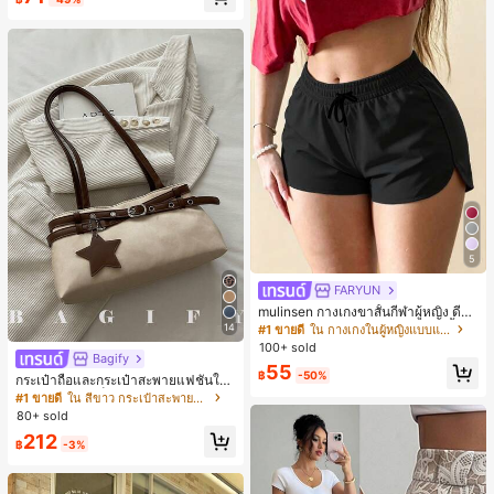
5
FARYUN
mulinsen กางเกงขาสั้นกีฬาผู้หญิง ดีไซ
น์ปลายเปิด เอวยืดหยุ่น กางเกงขาสั้น
14
#1 ขายดี
ใน กางเกงในผู้หญิงแบบแอคทีฟ
ลำลองกีฬาฤดูร้อน ความยาว 3/4
100+ sold
Bagify
55
฿
-50%
กระเป๋าถือและกระเป๋าสะพายแฟชั่นให
ม่ ตกแต่งด้วยเข็มขัด เหมาะสำหรับงาน
#1 ขายดี
ใน สีขาว กระเป๋าสะพายผู้หญิง
ปาร์ตี้ การรวมตัว การออกไปข้างนอก ก
80+ sold
ารท่องเที่ยว การช้อปปิ้ง และการใช้งาน
212
ประจำวัน สามารถเก็บเหรียญ โทรศัพท์
฿
-3%
เหมาะสำหรับกระเป๋าทำงานของพนักง
านออฟฟิศ นักศึกษามหาวิทยาลัย และ
พนักงานออฟฟิศ กระเป๋าผู้หญิงที่หรูหรา