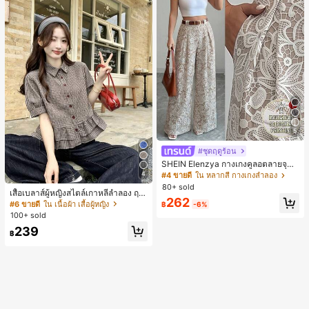
5
#ชุดฤดูร้อน
SHEIN Elenzya กางเกงคูลอตลายจุดเ
อวสูงแบบใหม่สำหรับฤดูใบไม้ผลิ/ฤดูร้อ
4
#4 ขายดี
ใน หลากสี กางเกงลำลอง
น, สไตล์หรูหราเหมาะสำหรับใส่ในชีวิต
80+ sold
เสื้อเบลาส์ผู้หญิงสไตล์เกาหลีลำลอง ฤดู
ประจำวันและทำงาน, ให้ความรู้สึกวินเ
262
ใบไม้ผลิ/ฤดูร้อนใหม่ ชายระบาย ชิคแล
ทจสำหรับฤดูรับปริญญา, เทศกาลดนตร
#6 ขายดี
ใน เนื้อผ้า เสื้อผู้หญิง
฿
-6%
ะหรูหรา
ี, การแข่งม้าดาร์บี้, วันประกาศอิสรภาพ
100+ sold
239
฿