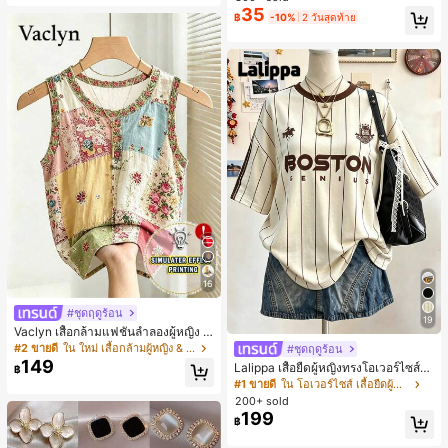
สำหรับผู้หญิงและเด็กหญิง สำหรับการเ
35
เกือบหมดแล้ว!
เกือบหมดแล้ว!
#1 ขายดี
ใน โบโฮ ต่างหูผู้หญิง
฿
-10%
2 วันสุดท้าย
ดินทาง งานแต่งงาน ปาร์ตี้ วันเกิด ของ
ลูกค้ากลับมาซื้อซ้ำ!
ขวัญคริสต์มาส 2026
เกือบหมดแล้ว!
16
#ชุดฤดูร้อน
19
Vaclyn เสื้อกล้ามแฟชั่นลำลองผู้หญิง ล
ายแพตช์เวิร์ก แขนกุด คอกลม ติดกระดุ
#2 ขายดี
ใน ใหม่ เสื้อกล้ามผู้หญิง & Camis
#ชุดฤดูร้อน
ม
149
Lalippa เสื้อยืดผู้หญิงทรงโอเวอร์ไซส์ค
฿
วามยาวกลาง คอกลม ไหล่ตก ลายพิมพ์
#1 ขายดี
ใน โอเวอร์ไซส์ เสื้อยืดผู้หญิง
ตัวอักษรและลายทางแนวตั้ง สไตล์แฟชั่
200+ sold
นมินิมอล ของขวัญให้เพื่อน
199
฿