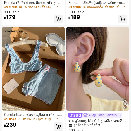
Resyla เสื้อยืดลำลองพิมพ์ลายปักลูกปัด
Franclia เสื้อเชิ้ตผู้หญิงแขนสั้นคอระบา
รูปโบว์ขนาดใหญ่สำหรับผู้หญิง
ยกระดุมเดี่ยวลายทาง
#3 ขายดี
ใน โอเวอร์ไซส์ เสื้อยืดผู้หญิง
#1 ขายดี
ใน ปลอกคอตั้ง เสื้อสตรี เสื้อเบลาส์ & Tee
100+ sold
600+ sold
179
189
฿
฿
Comfortcana ชุดนอนเสื้อสายเดี่ยวแต่
Alley Deep Jewelry
#1 ขายดี
ใน โบโฮ ต่างหูผู้หญิง
งระบายและกางเกงขาสั้นสำหรับผู้หญิง
#1 ขายดี
ใน ชายระบาย ชุดนอนผู้หญิง
ลูกค้ากลับมาซื้อซ้ำ!
ต่างหูโลหะรูปตัว C 1 คู่ เคลือบหยดสีเห
239
ลือง ลายจุดสีน้ำเงิน สไตล์ยุโรปและอเม
เกือบหมดแล้ว!
#1 ขายดี
#1 ขายดี
ใน โบโฮ ต่างหูผู้หญิง
ใน โบโฮ ต่างหูผู้หญิง
฿
ริกัน แฟชั่นส่วนตัว หวานและสง่างาม
300+ sold
ลูกค้ากลับมาซื้อซ้ำ!
ลูกค้ากลับมาซื้อซ้ำ!