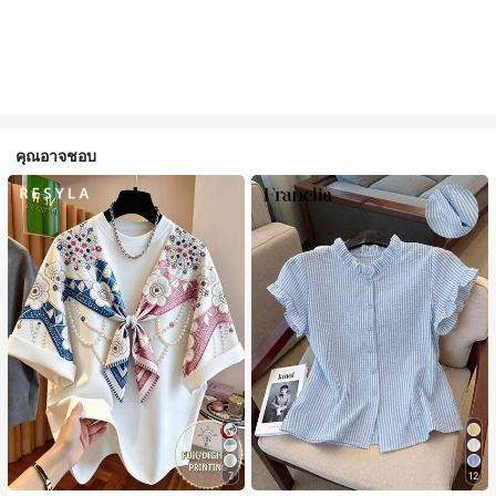
คุณอาจชอบ
7
12