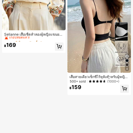
#2 ขายดี
ใน งานปัก เสื้อทำงาน
เกือบหมดแล้ว!
Selianne เสื้อเชิ้ตลำลองผู้หญิงแขนยา
ว คอวีเว้า ลายดอกไม้
#2 ขายดี
#2 ขายดี
ใน งานปัก เสื้อทำงาน
ใน งานปัก เสื้อทำงาน
169
เกือบหมดแล้ว!
เกือบหมดแล้ว!
฿
#2 ขายดี
ใน งานปัก เสื้อทำงาน
เกือบหมดแล้ว!
4
เสื้อสายเดี่ยวเซ็กซี่ไร้หลังสำหรับผู้หญิง
พร้อมบราแบบมีฟองน้ำ, เสื้อกล้ามแขน
500+ sold
(1000+)
กุด, เสื้อลำลองสีดำสำหรับฤดูร้อน
159
฿