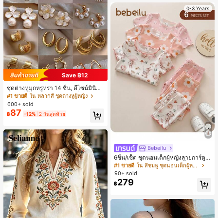
0-3 Years
Save ฿12
ชุดต่างหูมุกหรูหรา 14 ชิ้น, ดีไซน์มินิมอ
ลใหม่ที่เป็นเอกลักษณ์ ต่างหูที่สง่างาม
#1 ขายดี
ใน หลากสี ชุดต่างหูผู้หญิง
สำหรับผู้หญิง, ของขวัญสำหรับเธอ
600+ sold
87
฿
-12%
2 วันสุดท้าย
Bebeilu
6ชิ้น/เซ็ต ชุดนอนเด็กผู้หญิงลายการ์ตูน
หมีและดอกไม้ คอกลม แขนสั้น กางเกง
#1 ขายดี
ใน สีชมพู ชุดนอนเด็กผู้หญิง
ขาสั้น ขอบระบาย สวมใส่สบาย
90+ sold
279
฿