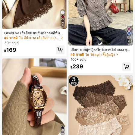
4
GlowEve เสื้อยืดแขนสั้นคอกลมสีพื้นลำ
ลองอเนกประสงค์สำหรับผู้หญิง
#2 ขายดี
ใน สีน้ำตาล เสื้อยืดลำลองพื้นฐาน
4
80+ sold
169
เสื้อเบลาส์ผู้หญิงสไตล์เกาหลีลำลอง ฤดู
฿
ใบไม้ผลิ/ฤดูร้อนใหม่ ชายระบาย ชิคแล
#5 ขายดี
ใน วันหยุด เสื้อผู้หญิง
ะหรูหรา
100+ sold
239
฿