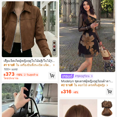
หญิงและเด็กผู้หญิง เหมาะสำหรับฤดูใบ
ไม้ร่วงและฤดูหนาว
17
เสื้อแจ็คเก็ตผู้หญิงฤดูใบไม้ผลิ/ใบไม้ร่วง
สีพื้น หนังเทียม สไตล์ปกคอเสื้อ ซิปขึ้น
#1 ขายดี
ใน เครื่องบินทิ้งระเบิด แจ็คเก็ตผู้หญิง
แขนยาว สไตล์ลำลอง วิทยาลัย สนามบิ
6
100+ sold
น เสื้อนอก สีน้ำตาล สไตล์สบายๆ ฤดูใบ
373
฿
-15%
2 วันสุดท้าย
ไม้ร่วง
#ชุดฤดูร้อน
โดยประมาณ
Modelyn ชุดเดรสผู้หญิงฤดูร้อนผ้าตาข่
ายพิมพ์ลาย คอไม่สมมาตร จับจีบ หรูหร
#2 ขายดี
ใน ดอกไม้ เดรสสั้นผู้หญิง
า เซ็กซี่
316
฿
-4%