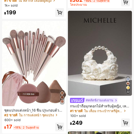
#1 ขายดี
ใน หลากสี เสื้อยืดผู้หญิง
฿
-15%
2 วันสุดท้าย
น สำหรับฤดูใบไม้ผลิ/ฤดูร้อน
สปอร์ตแฟชั่นมินิมอล ของขวัญสำหรับเ
โดยประมาณ
1k+ sold
พื่อน
199
฿
22
#คลัตช์งานแต่งงาน
กระเป๋าถือมุกดอกไม้สำหรับผู้หญิง, เหม
ชุดแปรงแต่งหน้า 16 ชิ้น ประกอบด้วยแ
าะสำหรับชุดราตรี, ชุดบอล, เครื่องประ
#1 ขายดี
ใน เลื่อม กระเป๋าราตรีผู้หญิง
ปรงแต่งหน้า 13 ชิ้น, ฟองน้ำแต่งหน้ารู
ดับงานแต่งงาน, กระเป๋าสตางค์สุภาพส
#2 ขายดี
ใน การแต่งหน้า ชุดแปรง
100+ sold
ปหยดน้ำ 1 ชิ้น, แปรงแป้งรองพื้นกลม 1
ตรีหรูหรา, ของขวัญสำหรับผู้หญิง (ลาย
600+ sold
249
ชิ้น และฟองน้ำแต่งหน้ารูปสามเหลี่ยม
สุ่ม)
฿
17
1 ชิ้น - ชุดคลาสสิก ทำจากขนสังเคราะ
฿
-11%
2 วันสุดท้าย
ห์นุ่มและเป็นมิตรต่อผิว เหมาะสำหรับผู้