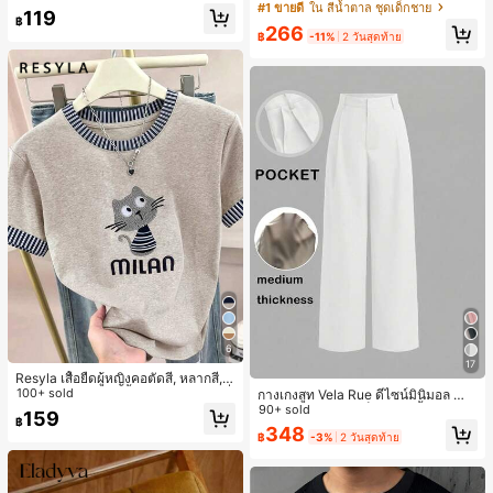
ารฝึกซ้อมกีฬาในฤดูร้อน
าว 2 ชิ้น สำหรับเด็กทารกชาย/หญิง ยูนิ
#1 ขายดี
ใน สีน้ำตาล ชุดเด็กชาย
119
เซ็กซ์ สไตล์วินเทจ ลำลอง ฤดูใบไม้ร่วง/
฿
266
ฤดูหนาว ชุดเสื้อผ้าเด็กทารกชาย นุ่มนิ่
฿
-11%
2 วันสุดท้าย
ม วินเทจ
6
17
Resyla เสื้อยืดผู้หญิงคอตัดสี, หลากสี, ล
ายพิมพ์แมวน่ารัก, เสื้อสำหรับออกไปเที่
100+ sold
กางเกงสูท Vela Rue ดีไซน์มินิมอล น้ำ
ยวฤดูร้อน, ดีไซน์กราฟิก, ความรู้สึกพรีเ
หนักเบา โปร่งแสงเล็กน้อย สีน้ำเงินเข้ม
90+ sold
159
฿
มียม, ลำลองอเนกประสงค์, สวมใส่ประ
สีพื้น ปิดด้วยซิป ตะขอ และกระดุม ขาก
348
฿
-3%
2 วันสุดท้าย
จำวัน, กลางแจ้ง, ช้อปปิ้ง, การเดินทาง
ว้าง ทรงเพรียว แฟชั่นทุกฤดูกาล สีขาว
เสื้อผ้ากลางแจ้ง