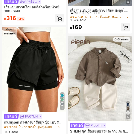
#ชุดฤดูร้อน
6
#2 ขายดี
ใน สีกากี เสื้อสตรี เสื้อเบลาส์ & Tee
เสื้อแขนยาวแร็กแลนสีดำพร้อมหัวเข็ม
ลูกค้ากลับมาซื้อซ้ำ!
เสื้อสายเดี่ยวผู้หญิงผ้าซาตินแต่งลูกไม้
ขัดโลหะ ฤดูใบไม้ผลิ/ฤดูร้อน สไตล์โบฮีเ
100+ sold
- เสื้อสายเดี่ยวฤดูร้อนสีคากีมีรอยผ่าด้า
#2 ขายดี
#2 ขายดี
ใน สีกากี เสื้อสตรี เสื้อเบลาส์ & Tee
ใน สีกากี เสื้อสตรี เสื้อเบลาส์ & Tee
มียนวินเทจ เหมาะสำหรับงานแต่งงาน
316
นข้างที่น่าดึงดูดแบบสบายๆ
฿
-4%
งานปาร์ตี้ การเดินทางไปทำงาน และสุ
1.5k+ sold
ลูกค้ากลับมาซื้อซ้ำ!
ลูกค้ากลับมาซื้อซ้ำ!
นทรียศาสตร์
#2 ขายดี
ใน สีกากี เสื้อสตรี เสื้อเบลาส์ & Tee
169
฿
ลูกค้ากลับมาซื้อซ้ำ!
0-3 Years
5
FARYUN
5
mulinsen กางเกงขาสั้นผู้หญิงแบบสบา
Pipplin
ยๆ สีพื้น หลวม อเนกประสงค์ กางเกงขา
#2 ขายดี
ใน กางเกงในผู้หญิงแบบแอคทีฟ
สั้นกีฬา 2-In-1 สำหรับวิ่ง ฟิตเนส และก
SHEIN ชุดเสื้อแขนยาวและกางเกงขาย
70+ sold