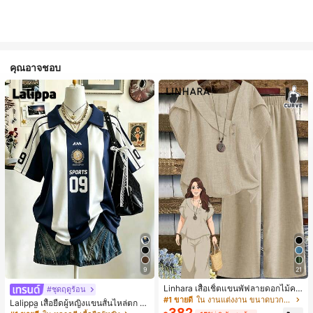
คุณอาจชอบ
9
21
Linhara เสื้อเชิ้ตแขนพัฟลายดอกไม้คอ
#ชุดฤดูร้อน
ปกไม่สมมาตรสำหรับผู้หญิงไซส์ใหญ่ +
#1 ขายดี
ใน งานแต่งงาน ขนาดบวก Co-Ords
Lalippa เสื้อยืดผู้หญิงแขนสั้นไหล่ตก ค
กางเกงลำลองทรงหลวมเอวยางยืด 2 ชิ้
382
อวีปกเสื้อ ลายพิมพ์ดิจิทัลลายทาง สไตล์