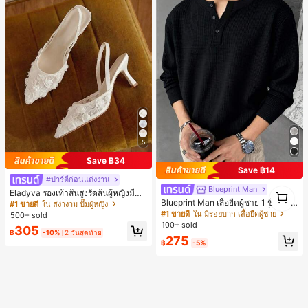
5
Save ฿34
Save ฿14
#ปาร์ตี้ก่อนแต่งงาน
Blueprint Man
1
Eladyva รองเท้าส้นสูงรัดส้นผู้หญิงมีดอ
1
กไม้ประดับตาข่ายเสริมและสามารถสว
Blueprint Man เสื้อยืดผู้ชาย 1 ชิ้น คอเ
#1 ขายดี
ใน สง่างาม ปั๊มผู้หญิง
มได้สองแบบ ส้นสูง 7 ซม. รูปแบบโรมัน
ฮนลีย์ ผ้าถักลายวาฟเฟิล คอวีเล็ก ทรงห
#1 ขายดี
ใน มีรอยบาก เสื้อยืดผู้ชาย
500+ sold
หรูหรา ส้นเข็ม ลุคเทพนิยาย
ลวม บาง ระบายอากาศได้ดี ใส่สบาย มี
100+ sold
305
กระดุม สไตล์ Old Money ทรงยุโรป ไซ
฿
-10%
2 วันสุดท้าย
275
ส์ใหญ่กว่าปกติ กรุณาเลือกไซส์เล็กลงเพื่
฿
-5%
อให้พอดีขึ้น