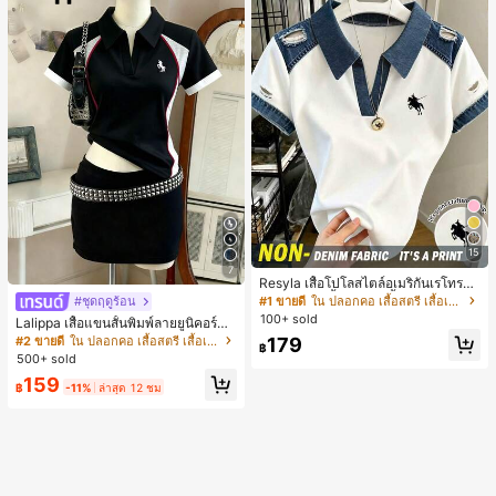
15
7
Resyla เสื้อโปโลสไตล์อเมริกันเรโทรสำ
หรับผู้หญิง, เสื้อยืดแขนสั้นสำหรับผู้หญิ
#1 ขายดี
ใน ปลอกคอ เสื้อสตรี เสื้อเบลาส์ & Tee
#ชุดฤดูร้อน
ง, ลายม้า, สไตล์ Y2K, เสื้อโปโลแขนสั้น
100+ sold
Lalippa เสื้อแขนสั้นพิมพ์ลายยูนิคอร์นล
แบบคัลเลอร์บล็อกสำหรับผู้หญิง
ายทางสีตัดกันสำหรับผู้หญิง สไตล์วิทย
179
#2 ขายดี
ใน ปลอกคอ เสื้อสตรี เสื้อเบลาส์ & Tee
฿
าลัย
500+ sold
159
฿
-11%
ล่าสุด 12 ชม