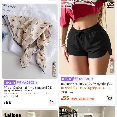
หญิง, เสื้อเที่ยวพักผ่อนผู้หญิง
5
23
FARYUN
YWGSDZ
#1 ขายดี
ใน ดอกไม้ ผ้าพันคอและผ้าพันคอผู้หญิง
mulinsen กางเกงขาสั้นกีฬาผู้หญิง ดีไซ
น์ปลายเปิด เอวยืดหยุ่น กางเกงขาสั้น
ลูกค้ากลับมาซื้อซ้ำ!
60ซม. ผ้าพันคอผ้าไหมลายดอกไม้ Dit
#1 ขายดี
ใน กางเกงในผู้หญิงแบบแอคทีฟ
ลำลองกีฬาฤดูร้อน ความยาว 3/4
sy สีเบจ, เครื่องประดับใหม่สำหรับผู้หญิ
#1 ขายดี
#1 ขายดี
ใน ดอกไม้ ผ้าพันคอและผ้าพันคอผู้หญิง
ใน ดอกไม้ ผ้าพันคอและผ้าพันคอผู้หญิง
200+ sold
งฤดูใบไม้ผลิ/ฤดูใบไม้ร่วง, ผ้าพันคอผืน
400+ sold
ลูกค้ากลับมาซื้อซ้ำ!
ลูกค้ากลับมาซื้อซ้ำ!
55
บางอเนกประสงค์หรูหรา
฿
-50%
ล่าสุด 12 ชม
#1 ขายดี
ใน ดอกไม้ ผ้าพันคอและผ้าพันคอผู้หญิง
89
฿
ลูกค้ากลับมาซื้อซ้ำ!