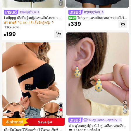
9
#ชุดฤดูร้อน
#ชุดฤดูร้อน
Lalippa เสื้อยืดผู้หญิงแขนสั้นไหล่ตก ค
Trelyra เดรสสั้นแขนยาวคอวีเว้า
NEW
อวีปกเสื้อ ลายพิมพ์ดิจิทัลลายทาง สไตล์
สีพื้นสำหรับผู้หญิง
#1 ขายดี
ใน หลากสี เสื้อยืดผู้หญิง
339
฿
สปอร์ตแฟชั่นมินิมอล ของขวัญสำหรับเ
1.1k+ sold
พื่อน
199
฿
#1 ขายดี
ใน โบโฮ ต่างหูผู้หญิง
ลูกค้ากลับมาซื้อซ้ำ!
Alley Deep Jewelry
Save ฿4
เกือบหมดแล้ว!
#1 ขายดี
#1 ขายดี
ใน โบโฮ ต่างหูผู้หญิง
ใน โบโฮ ต่างหูผู้หญิง
ต่างหูโลหะรูปตัว C 1 คู่ เคลือบหยดสีเห
เสื้อชั้นในสตรีไร้ตะเข็บ ไร้โครง เซ็กซี่ ด้
ลือง ลายจุดสีน้ำเงิน สไตล์ยุโรปและอเม
ลูกค้ากลับมาซื้อซ้ำ!
ลูกค้ากลับมาซื้อซ้ำ!