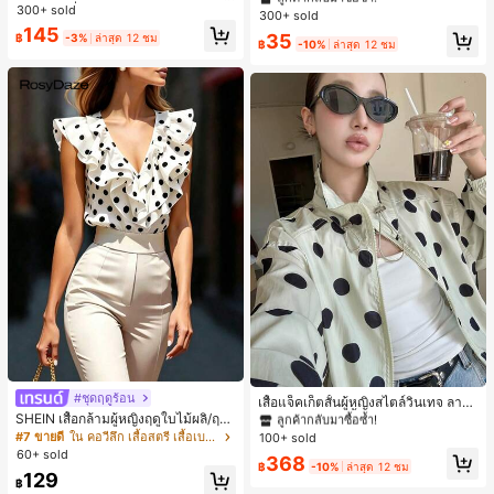
านข้างไม่ลื่น แผ่นรองถอดได้ ลายไขว้ห
300+ sold
ริกัน แฟชั่นส่วนตัว หวานและสง่างาม
300+ sold
เกือบหมดแล้ว!
เกือบหมดแล้ว!
#1 ขายดี
ใน โบโฮ ต่างหูผู้หญิง
ลัง ไร้สาย สบายตลอดวัน
สำหรับผู้หญิงและเด็กหญิง สำหรับการเ
145
ลูกค้ากลับมาซื้อซ้ำ!
35
฿
-3%
ล่าสุด 12 ชม
ดินทาง งานแต่งงาน ปาร์ตี้ วันเกิด ของ
฿
-10%
ล่าสุด 12 ชม
เกือบหมดแล้ว!
ขวัญคริสต์มาส 2026
#1 ขายดี
ใน กระเป๋า เสื้อคลุมลำลอง
ลูกค้ากลับมาซื้อซ้ำ!
#ชุดฤดูร้อน
#1 ขายดี
#1 ขายดี
ใน กระเป๋า เสื้อคลุมลำลอง
ใน กระเป๋า เสื้อคลุมลำลอง
เสื้อแจ็คเก็ตสั้นผู้หญิงสไตล์วินเทจ ลายจุ
ดขนาดใหญ่ คอตั้ง เอวเข้ารูป แขนพอง
SHEIN เสื้อกล้ามผู้หญิงฤดูใบไม้ผลิ/ฤดูร้
ลูกค้ากลับมาซื้อซ้ำ!
ลูกค้ากลับมาซื้อซ้ำ!
ทรงหลวม แฟชั่นอเนกประสงค์ สำหรับใ
อน ใหม่ สไตล์มินิมอลลำลองหรูหรา สีบ
#7 ขายดี
ใน คอวีลึก เสื้อสตรี เสื้อเบลาส์ & Tee
100+ sold
#1 ขายดี
ใน กระเป๋า เสื้อคลุมลำลอง
ส่ประจำวันและไปเที่ยวพักผ่อน
ล็อก ลายจุด คอวี แพตช์เวิร์ก ชายระบา
60+ sold
ลูกค้ากลับมาซื้อซ้ำ!
368
ย แขนกุด ทรงเข้ารูป อเนกประสงค์, เสื้อ
฿
-10%
ล่าสุด 12 ชม
129
ผู้หญิงฤดูใบไม้ผลิ/ฤดูร้อน, เสื้อหรูหราผู้
฿