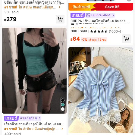
6ชิ้น/เซ็ต ชุดนอนเด็กผู้หญิงลายการ์ตูน
หมีและดอกไม้ คอกลม แขนสั้น กางเกง
Save ฿5
#1 ขายดี
ใน สีชมพู ชุดนอนเด็กผู้หญิง
ขาสั้น ขอบระบาย สวมใส่สบาย
90+ sold
GIIPPAFARM
#1 ขายดี
ใน สีชมพู เคสโทรศัพท์
279
฿
ลูกค้ากลับมาซื้อซ้ำ!
GIIPPA 1ชิ้น เคสโทรศัพท์แฟชั่นลายจุด
สีฟ้าอ่อนสีแดงเลือดหมู ฐานสีชมพูอ่อน
#1 ขายดี
#1 ขายดี
ใน สีชมพู เคสโทรศัพท์
ใน สีชมพู เคสโทรศัพท์
พร้อมลายจุดสีเขียว เคสโทรศัพท์ 17 Pr
ลูกค้ากลับมาซื้อซ้ำ!
ลูกค้ากลับมาซื้อซ้ำ!
900+ sold
(1000+)
o Max, เหมาะสำหรับโทรศัพท์ 16 Pro
#1 ขายดี
ใน สีชมพู เคสโทรศัพท์
64
Max, 15 Pro Max, 14 Pro Max, เคสโ
฿
-7%
ล่าสุด 12 ชม
ลูกค้ากลับมาซื้อซ้ำ!
ทรศัพท์สไตล์เกาหลีและน่าสนใจ, เข้ากั
นได้กับ 11/12/13/14/15/16 Pro Max P
lus, ดีไซน์หรูหราเหมาะสำหรับทั้งชาย
และหญิง, ของขวัญในอุดมคติสำหรับแ
ฟนสาวในวันอีสเตอร์, ฤดูใบไม้ผลิ, ฤดูแ
ต่งงานและวันเกิด
#ชุดฤดูร้อน
เสื้อกล้ามสายเดี่ยวลูกไม้ปะติดปะต่อสไ
ตล์เกาหลี, สุนทรียศาสตร์ Y2K, เสื้อผ้าส
#1 ขายดี
ใน สีเขียว เสื้อกล้ามผู้หญิง & Camis
ตรีทแวร์ลำลองฤดูร้อน
400+ sold