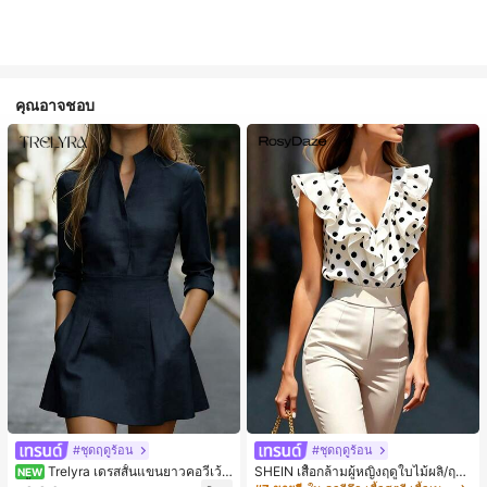
คุณอาจชอบ
#ชุดฤดูร้อน
#ชุดฤดูร้อน
Trelyra เดรสสั้นแขนยาวคอวีเว้า
SHEIN เสื้อกล้ามผู้หญิงฤดูใบไม้ผลิ/ฤดูร้
NEW
สีพื้นสำหรับผู้หญิง
อน ใหม่ สไตล์มินิมอลลำลองหรูหรา สีบ