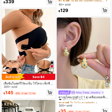
#7 ขายดี
ใน คอวีลึก เสื้อสตรี เสื้อเบลาส์ & Tee
339
฿
ล็อก ลายจุด คอวี แพตช์เวิร์ก ชายระบา
60+ sold
ย แขนกุด ทรงเข้ารูป อเนกประสงค์, เสื้อ
129
ผู้หญิงฤดูใบไม้ผลิ/ฤดูร้อน, เสื้อหรูหราผู้
฿
หญิง, เสื้อเที่ยวพักผ่อนผู้หญิง
Save ฿4
เสื้อชั้นในสตรีไร้ตะเข็บ ไร้โครง เซ็กซี่ ด้
านข้างไม่ลื่น แผ่นรองถอดได้ ลายไขว้ห
300+ sold
ลัง ไร้สาย สบายตลอดวัน
145
Alley Deep Jewelry
#1 ขายดี
ใน โบโฮ ต่างหูผู้หญิง
฿
-3%
ล่าสุด 12 ชม
ลูกค้ากลับมาซื้อซ้ำ!
ต่างหูโลหะรูปตัว C 1 คู่ เคลือบหยดสีเห
ลือง ลายจุดสีน้ำเงิน สไตล์ยุโรปและอเม
เกือบหมดแล้ว!
#1 ขายดี
#1 ขายดี
ใน โบโฮ ต่างหูผู้หญิง
ใน โบโฮ ต่างหูผู้หญิง
ริกัน แฟชั่นส่วนตัว หวานและสง่างาม
300+ sold
ลูกค้ากลับมาซื้อซ้ำ!
ลูกค้ากลับมาซื้อซ้ำ!
สำหรับผู้หญิงและเด็กหญิง สำหรับการเ
เกือบหมดแล้ว!
เกือบหมดแล้ว!
#1 ขายดี
ใน โบโฮ ต่างหูผู้หญิง
35
ดินทาง งานแต่งงาน ปาร์ตี้ วันเกิด ของ
฿
-10%
ล่าสุด 12 ชม