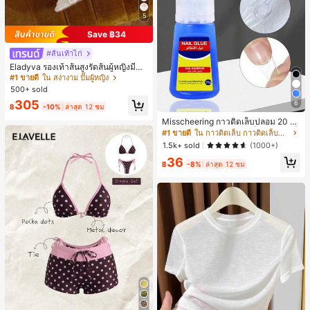
5
Save ฿34
#ส้นเท้าไก่
Eladyva รองเท้าส้นสูงรัดส้นผู้หญิงมีดอ
กไม้ประดับตาข่ายเสริมและสามารถสว
#1 ขายดี
ใน สง่างาม ปั๊มผู้หญิง
มได้สองแบบ ส้นสูง 7 ซม. รูปแบบโรมัน
500+ sold
หรูหรา ส้นเข็ม ลุคเทพนิยาย
305
6
฿
-10%
ล่าสุด 12 ชม
Misscheering กาวติดเล็บปลอม 20 กรั
ม แรงยึดสูง เจลสติกเกอร์เล็บนุ่ม แห้งเร็
#1 ขายดี
ใน กาวติดเล็บ กาวติดเล็บและสารยึดติด
ว เหมาะสำหรับผู้เริ่มต้นทำเล็บ ติดทนน
1.5k+ sold
(1000+)
าน
36
฿
-8%
ล่าสุด 12 ชม