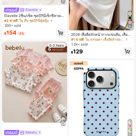
11
Elavelle
Elavelle 2ชิ้น/เซ็ต ชุดบิกินี่เซ็กซี่ลายเสื
อดาวสำหรับผู้หญิง สายเดี่ยวและผูกข้า
#2 ขายดี
ใน สั้น ชุดบิกินี่ผู้หญิง
ง, ฤดูร้อน
300+ sold
5
154
฿
-3%
2026 เสื้อยืดถักหน้ากากแขนสั้น, เสื้อยื
ดคอกลมสีขาวบางสำหรับผู้หญิงฤดูร้อน
#1 ขายดี
ใน ธรรมดา เสื้อยืดลำลองเรียบๆ
ลำลอง
1.2k+ sold
0-3 Years
129
฿
Bebeilu
7