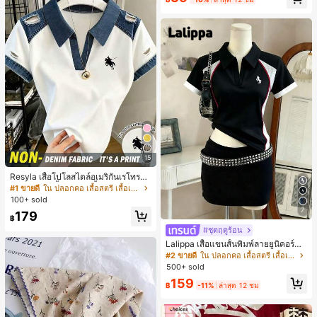
ลูกค้ากลับมาซื้อซ้ำ!
ขวัญคริสต์มาส 2026
เกือบหมดแล้ว!
15
Resyla เสื้อโปโลสไตล์อเมริกันเรโทรสำ
หรับผู้หญิง, เสื้อยืดแขนสั้นสำหรับผู้หญิ
#1 ขายดี
ใน ปลอกคอ เสื้อสตรี เสื้อเบลาส์ & Tee
ง, ลายม้า, สไตล์ Y2K, เสื้อโปโลแขนสั้น
100+ sold
แบบคัลเลอร์บล็อกสำหรับผู้หญิง
7
179
฿
#ชุดฤดูร้อน
Lalippa เสื้อแขนสั้นพิมพ์ลายยูนิคอร์นล
ายทางสีตัดกันสำหรับผู้หญิง สไตล์วิทย
#2 ขายดี
ใน ปลอกคอ เสื้อสตรี เสื้อเบลาส์ & Tee
าลัย
500+ sold
159
฿
-11%
ล่าสุด 12 ชม