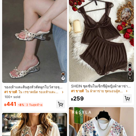
5
SHEIN ชุดชั้นในเซ็กซี่ผู้หญิงผ้าตาข่าย
รองเท้าแตะส้นสูงหัวตัดผูกโบว์ลายจุดส
มีโครงคัพบาง
#1 ขายดี
ใน ผ้าตาข่าย ชุดนอนผู้หญิง
ายเดี่ยวส้นไม่สมมาตรสำหรับผู้หญิง, รอ
#1 ขายดี
ใน เรขาคณิต รองเท้าแตะส้นสูงผู้หญิง
งเท้าแตะส้นสูงหนังเทียมสีขาวหรูหรา
100+ sold
259
฿
สำหรับฤดูร้อน
441
฿
-8%
3 วันสุดท้าย