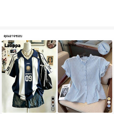
คุณอาจชอบ
9
12