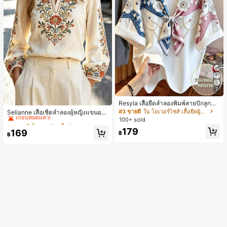
7
#2 ขายดี
ใน งานปัก เสื้อทำงาน
Resyla เสื้อยืดลำลองพิมพ์ลายปักลูกปัด
รูปโบว์ขนาดใหญ่สำหรับผู้หญิง
#3 ขายดี
ใน โอเวอร์ไซส์ เสื้อยืดผู้หญิง
เกือบหมดแล้ว!
Selianne เสื้อเชิ้ตลำลองผู้หญิงแขนยา
ว คอวีเว้า ลายดอกไม้
100+ sold
#2 ขายดี
#2 ขายดี
ใน งานปัก เสื้อทำงาน
ใน งานปัก เสื้อทำงาน
เกือบหมดแล้ว!
เกือบหมดแล้ว!
179
169
฿
฿
#2 ขายดี
ใน งานปัก เสื้อทำงาน
เกือบหมดแล้ว!