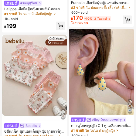
Franclia เสื้อเชิ้ตผู้หญิงแขนสั้นคอระบา
#ชุดฤดูร้อน
ยกระดุมเดี่ยวลายทาง
#2 ขายดี
ใน ปลอกคอตั้ง เสื้อสตรี เสื้อเบลาส์ & Tee
Lalippa เสื้อยืดผู้หญิงแขนสั้นไหล่ตก ค
600+ sold
อวีปกเสื้อ ลายพิมพ์ดิจิทัลลายทาง สไตล์
#1 ขายดี
ใน หลากสี เสื้อยืดผู้หญิง
170
สปอร์ตแฟชั่นมินิมอล ของขวัญสำหรับเ
1k+ sold
฿
-10%
3 วันสุดท้าย
พื่อน
โดยประมาณ
199
฿
0-3 Years
Alley Deep Jewelry
#1 ขายดี
ใน โบโฮ ต่างหูผู้หญิง
เกือบหมดแล้ว!
ต่างหูโลหะรูปตัว C 1 คู่ เคลือบหยดสีเห
Bebeilu
ลือง ลายจุดสีน้ำเงิน สไตล์ยุโรปและอเม
#1 ขายดี
#1 ขายดี
ใน โบโฮ ต่างหูผู้หญิง
ใน โบโฮ ต่างหูผู้หญิง
6ชิ้น/เซ็ต ชุดนอนเด็กผู้หญิงลายการ์ตูน
ริกัน แฟชั่นส่วนตัว หวานและสง่างาม
300+ sold
หมีและดอกไม้ คอกลม แขนสั้น กางเกง
เกือบหมดแล้ว!
เกือบหมดแล้ว!