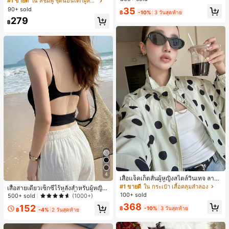
#1 ขายดี
ใน สีชมพู ชุดนอนเด็กผู้หญิง
สำหรับผู้หญิงและเด็กหญิง สำหรับการเ
ขาสั้น ขอบระบาย สวมใส่สบาย
#1 ขายดี
ใน โบโฮ ต่างหูผู้หญิง
90+ sold
35
ดินทาง งานแต่งงาน ปาร์ตี้ วันเกิด ของ
฿
-10%
3 วันสุดท้าย
เกือบหมดแล้ว!
ขวัญคริสต์มาส 2026
279
฿
4
เสื้อแจ็คเก็ตสั้นผู้หญิงสไตล์วินเทจ ลายจุ
ดขนาดใหญ่ คอตั้ง เอวเข้ารูป แขนพอง
#1 ขายดี
ใน กระเป๋า เสื้อคลุมลำลอง
เสื้อสายเดี่ยวเซ็กซี่ไร้หลังสำหรับผู้หญิง
ทรงหลวม แฟชั่นอเนกประสงค์ สำหรับใ
100+ sold
พร้อมบราแบบมีฟองน้ำ, เสื้อกล้ามแขน
500+ sold
(1000+)
ส่ประจำวันและไปเที่ยวพักผ่อน
กุด, เสื้อลำลองสีดำสำหรับฤดูร้อน
368
152
฿
-10%
3 วันสุดท้าย
฿
-4%
2 วันสุดท้าย