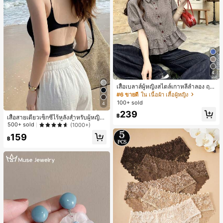
4
เสื้อเบลาส์ผู้หญิงสไตล์เกาหลีลำลอง ฤดู
ใบไม้ผลิ/ฤดูร้อนใหม่ ชายระบาย ชิคแล
#6 ขายดี
ใน เนื้อผ้า เสื้อผู้หญิง
ะหรูหรา
100+ sold
4
239
฿
เสื้อสายเดี่ยวเซ็กซี่ไร้หลังสำหรับผู้หญิง
พร้อมบราแบบมีฟองน้ำ, เสื้อกล้ามแขน
500+ sold
(1000+)
กุด, เสื้อลำลองสีดำสำหรับฤดูร้อน
159
฿