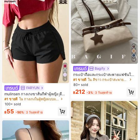
14
Bagify
กระเป๋าถือและกระเป๋าสะพายแฟชั่นให
ม่ ตกแต่งด้วยเข็มขัด เหมาะสำหรับงาน
5
#1 ขายดี
ใน สีขาว กระเป๋าสะพายผู้หญิง
ปาร์ตี้ การรวมตัว การออกไปข้างนอก ก
80+ sold
ารท่องเที่ยว การช้อปปิ้ง และการใช้งาน
FARYUN
212
ประจำวัน สามารถเก็บเหรียญ โทรศัพท์
฿
-3%
3 วันสุดท้าย
mulinsen กางเกงขาสั้นกีฬาผู้หญิง ดีไซ
เหมาะสำหรับกระเป๋าทำงานของพนักง
น์ปลายเปิด เอวยืดหยุ่น กางเกงขาสั้น
#1 ขายดี
ใน กางเกงในผู้หญิงแบบแอคทีฟ
านออฟฟิศ นักศึกษามหาวิทยาลัย และ
ลำลองกีฬาฤดูร้อน ความยาว 3/4
100+ sold
พนักงานออฟฟิศ กระเป๋าผู้หญิงที่หรูหรา
55
฿
-50%
3 วันสุดท้าย