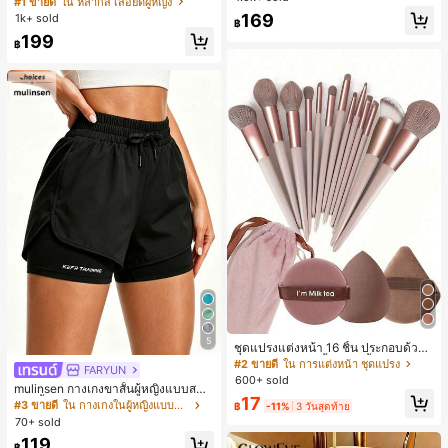
#1 ขายดี
ใน หลากสี เสื้อยืดผู้หญิง
สปอร์ตแฟชั่นมินิมอล ของขวัญสำหรับเ
ลูกค้ากลับมาซื้อซ้ำ!
169
1k+ sold
฿
พื่อน
199
฿
5
ชุดแปรงแต่งหน้า 16 ชิ้น ประกอบด้วยแ
ปรงแต่งหน้า 13 ชิ้น, ฟองน้ำแต่งหน้ารู
#2 ขายดี
ใน การแต่งหน้า ชุดแปรง
FARYUN
ปหยดน้ำ 1 ชิ้น, แปรงแป้งรองพื้นกลม 1
600+ sold
mulinsen กางเกงขาสั้นผู้หญิงแบบสบา
ชิ้น และฟองน้ำแต่งหน้ารูปสามเหลี่ยม
17
ยๆ สีพื้น หลวม อเนกประสงค์ กางเกงขา
1 ชิ้น - ชุดคลาสสิก ทำจากขนสังเคราะ
#3 ขายดี
ใน กางเกงในผู้หญิงแบบแอคทีฟ
฿
-11%
3 วันสุดท้าย
สั้นกีฬา 2-In-1 สำหรับวิ่ง ฟิตเนส และก
ห์นุ่มและเป็นมิตรต่อผิว เหมาะสำหรับผู้
70+ sold
ารฝึกซ้อมกีฬาในฤดูร้อน
หญิงและเด็กผู้หญิง เหมาะสำหรับฤดูใบ
119
ไม้ร่วงและฤดูหนาว
฿