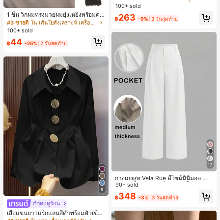
น ส้นเข็ม รองเท้าแตะแบบคีบ รองเท้าแ
100+ sold
ตะชายหาดแฟชั่นสายไขว้ รองเท้าผู้ห
1 ชิ้น วิกผมทรงมวยผมยุ่งเหยิงพร้อมคลิ
263
ญิง สำหรับออฟฟิศ บ้าน กลางแจ้ง ดีไซ
฿
-9%
3 วันสุดท้าย
ปหนีบผม, คลิปหนีบผมสังเคราะห์ที่ได้รั
#3 ขายดี
ใน เส้นใยสังเคราะห์ เครื่องประดับผมผู้หญิง
น์หัวเหลี่ยม ชิคและหรูหรา สำหรับเดทไ
บการอัปเกรดแฟชั่น, วิกผมเส้นใยทนคว
100+ sold
นท์
ามร้อนสูงที่ออกแบบมาสำหรับผู้หญิง, ใ
44
ช้งานง่ายโดยไม่ต้องใช้เครื่องมือ, เหมา
฿
-25%
2 วันสุดท้าย
ะสำหรับสไตล์สบายๆ, อุปกรณ์เสริมผมที่
สมบูรณ์แบบสำหรับผู้หญิง คลิปหนีบผม
คลิปหนีบผมสบายๆ แฟชั่นผม คลิปหนีบ
ผมหรูหรา ฤดูร้อน ชายหาด วันหยุด
17
กางเกงสูท Vela Rue ดีไซน์มินิมอล น้ำ
หนักเบา โปร่งแสงเล็กน้อย สีน้ำเงินเข้ม
90+ sold
8
สีพื้น ปิดด้วยซิป ตะขอ และกระดุม ขาก
348
฿
-3%
3 วันสุดท้าย
ว้าง ทรงเพรียว แฟชั่นทุกฤดูกาล สีขาว
#ชุดฤดูร้อน
เสื้อแขนยาวแร็กแลนสีดำพร้อมหัวเข็ม
ขัดโลหะ ฤดูใบไม้ผลิ/ฤดูร้อน สไตล์โบฮีเ