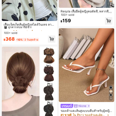
6
Resyla เสื้อยืดผู้หญิงคอตัดสี, หลากสี, ล
ายพิมพ์แมวน่ารัก, เสื้อสำหรับออกไปเที่
100+ sold
ยวฤดูร้อน, ดีไซน์กราฟิก, ความรู้สึกพรีเ
#1 ขายดี
ใน กระเป๋า เสื้อคลุมลำลอง
159
฿
มียม, ลำลองอเนกประสงค์, สวมใส่ประ
ลูกค้ากลับมาซื้อซ้ำ!
เสื้อแจ็คเก็ตสั้นผู้หญิงสไตล์วินเทจ ลายจุ
จำวัน, กลางแจ้ง, ช้อปปิ้ง, การเดินทาง
ดขนาดใหญ่ คอตั้ง เอวเข้ารูป แขนพอง
#1 ขายดี
#1 ขายดี
ใน กระเป๋า เสื้อคลุมลำลอง
ใน กระเป๋า เสื้อคลุมลำลอง
เสื้อผ้ากลางแจ้ง
ทรงหลวม แฟชั่นอเนกประสงค์ สำหรับใ
100+ sold
ลูกค้ากลับมาซื้อซ้ำ!
ลูกค้ากลับมาซื้อซ้ำ!
ส่ประจำวันและไปเที่ยวพักผ่อน
#1 ขายดี
ใน กระเป๋า เสื้อคลุมลำลอง
368
฿
-10%
3 วันสุดท้าย
ลูกค้ากลับมาซื้อซ้ำ!
22
Nione
รองเท้าแตะส้นสูงแบบคีบสำหรับผู้หญิง
สไตล์คลาสสิก สีบล็อก สไตล์แฟรี่ฤดูร้อ
#1 ขายดี
ใน สีขาว รองเท้าแตะผู้หญิง