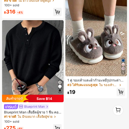
#9 ขายดี
ใน ยาว เสื้อเบลาส์ผู้หญิง
มียนวินเทจ เหมาะสำหรับงานแต่งงาน
100+ sold
งานปาร์ตี้ การเดินทางไปทำงาน และสุ
316
นทรียศาสตร์
฿
-4%
5
1 คู่ รองเท้าแตะผ้ากำมะหยี่รูปกระต่าย
สำหรับผู้หญิง, อบอุ่นและสบาย, เหมาะ
#3 ได้รับคะแนนสูงสุด
ใน รองเท้าแตะใส่ในบ้าน
สำหรับใส่ลำลองในฤดูใบไม้ร่วง/ฤดูหน
19
าว, รองเท้าบ้านผู้หญิงหรูหราใหม่, ส้นเ
฿
ตี้ย, หัวกลมเรียบง่าย, อุปกรณ์เสริมสำห
Save ฿14
รับฤดูหนาวที่อบอุ่น, รองเท้าแตะผ้ากำม
ะหยี่น่ารัก, ของขวัญปีใหม่/วันวาเลนไท
Blueprint Man
1
น์ในอุดมคติ, รองเท้าแตะคู่รัก, ของขวั
1
Blueprint Man เสื้อยืดผู้ชาย 1 ชิ้น คอเ
ญวันแม่, สวน, ของตกแต่งห้องครัว, ฤดู
ฮนลีย์ ผ้าถักลายวาฟเฟิล คอวีเล็ก ทรงห
ร้อน, ชายหาด, ของใช้จำเป็นสำหรับกา
#1 ขายดี
ใน มีรอยบาก เสื้อยืดผู้ชาย
ลวม บาง ระบายอากาศได้ดี ใส่สบาย มี
รเดินทาง, ของตกแต่งห้อง, นุ่มนิ่ม, การ
100+ sold
กระดุม สไตล์ Old Money ทรงยุโรป ไซ
สำเร็จการศึกษา, ชั้นวางรองเท้า, ประห
275
ส์ใหญ่กว่าปกติ กรุณาเลือกไซส์เล็กลงเพื่
ยัดพื้นที่จัดเก็บ, กลางแจ้ง, สวน, พิธีสำเ
฿
-5%