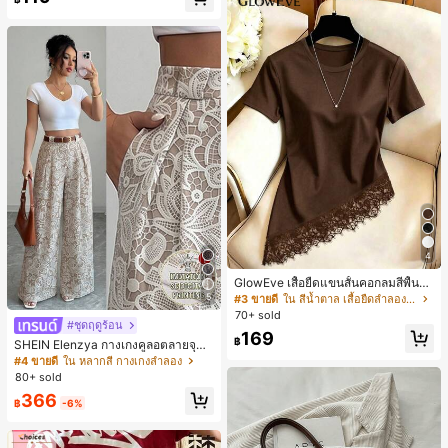
4
GlowEve เสื้อยืดแขนสั้นคอกลมสีพื้นลำ
ลองอเนกประสงค์สำหรับผู้หญิง
5
#3 ขายดี
ใน สีน้ำตาล เสื้อยืดลำลองพื้นฐาน
70+ sold
#ชุดฤดูร้อน
169
฿
SHEIN Elenzya กางเกงคูลอตลายจุดเ
อวสูงแบบใหม่สำหรับฤดูใบไม้ผลิ/ฤดูร้อ
#4 ขายดี
ใน หลากสี กางเกงลำลอง
น, สไตล์หรูหราเหมาะสำหรับใส่ในชีวิต
80+ sold
ประจำวันและทำงาน, ให้ความรู้สึกวินเ
366
ทจสำหรับฤดูรับปริญญา, เทศกาลดนตร
฿
-6%
ี, การแข่งม้าดาร์บี้, วันประกาศอิสรภาพ