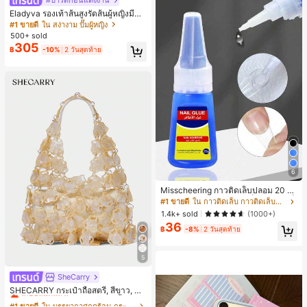
#ปาร์ตี้ก่อนแต่งงาน
Eladyva รองเท้าส้นสูงรัดส้นผู้หญิงมีดอ
กไม้ประดับตาข่ายเสริมและสามารถสว
#1 ขายดี
ใน สง่างาม ปั๊มผู้หญิง
มได้สองแบบ ส้นสูง 7 ซม. รูปแบบโรมัน
500+ sold
หรูหรา ส้นเข็ม ลุคเทพนิยาย
305
฿
-10%
2 วันสุดท้าย
6
Misscheering กาวติดเล็บปลอม 20 กรั
ม แรงยึดสูง เจลสติกเกอร์เล็บนุ่ม แห้งเร็
#1 ขายดี
ใน กาวติดเล็บ กาวติดเล็บและสารยึดติด
ว เหมาะสำหรับผู้เริ่มต้นทำเล็บ ติดทนน
1.4k+ sold
(1000+)
าน
36
฿
-8%
2 วันสุดท้าย
5
SheCarry
#1 ขายดี
ใน บรรยากาศฤดูร้อน กระเป๋าหูหิ้วด้านบนผู้หญิง
เกือบหมดแล้ว!
SHECARRY กระเป๋าถือสตรี, สีขาว, แฟ
ชั่น, สง่างาม, วันหยุด, งานปาร์ตี้
#1 ขายดี
#1 ขายดี
ใน บรรยากาศฤดูร้อน กระเป๋าหูหิ้วด้านบนผู้หญิง
ใน บรรยากาศฤดูร้อน กระเป๋าหูหิ้วด้านบนผู้หญิง