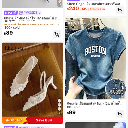
Siren Gaze เสื้อเบลาส์แขนยาวรัดเอว
23
240
ลายจุดสีน้ำตาลใหม่สำหรับฤดูใบไม้ร่ว
฿
-14%
2 วันสุดท้าย
งสำหรับผู้หญิง
YWGSDZ
#1 ขายดี
ใน สีเบจ ผ้าพันคอทรงสี่เหลี่ยมและผ้าพันคอสำหรับผู้
ลูกค้ากลับมาซื้อซ้ำ!
60ซม. ผ้าพันคอผ้าไหมลายดอกไม้ Dit
sy สีเบจ, เครื่องประดับใหม่สำหรับผู้หญิ
#1 ขายดี
#1 ขายดี
ใน สีเบจ ผ้าพันคอทรงสี่เหลี่ยมและผ้าพันคอสำหรับผู้
ใน สีเบจ ผ้าพันคอทรงสี่เหลี่ยมและผ้าพันคอสำหรับผู้
งฤดูใบไม้ผลิ/ฤดูใบไม้ร่วง, ผ้าพันคอผืน
300+ sold
ลูกค้ากลับมาซื้อซ้ำ!
ลูกค้ากลับมาซื้อซ้ำ!
บางอเนกประสงค์หรูหรา
89
#1 ขายดี
ใน สีเบจ ผ้าพันคอทรงสี่เหลี่ยมและผ้าพันคอสำหรับผู้
฿
ลูกค้ากลับมาซื้อซ้ำ!
23
Resyla เสื้อนอกสำหรับผู้หญิง, สไตล์ให
ม่ฤดูร้อน, กีฬากลางแจ้งแบบสบายๆ, ลา
80+ sold
ยออกแบบ, พิมพ์ตัวอักษร & ตัวเลข สีน้ำ
99
5
฿
เงิน แฟชั่น & อเนกประสงค์ เสื้อยืด, สตรี
ทแวร์ถ่ายภาพ, สไตล์สตรีท, เทศกาล, เ
Save ฿34
สื้อยืดสำหรับผู้หญิง