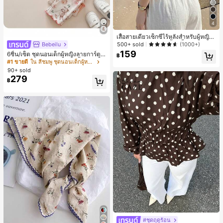
4
เสื้อสายเดี่ยวเซ็กซี่ไร้หลังสำหรับผู้หญิง
พร้อมบราแบบมีฟองน้ำ, เสื้อกล้ามแขน
Bebeilu
500+ sold
(1000+)
กุด, เสื้อลำลองสีดำสำหรับฤดูร้อน
159
6ชิ้น/เซ็ต ชุดนอนเด็กผู้หญิงลายการ์ตูน
฿
หมีและดอกไม้ คอกลม แขนสั้น กางเกง
#1 ขายดี
ใน สีชมพู ชุดนอนเด็กผู้หญิง
ขาสั้น ขอบระบาย สวมใส่สบาย
90+ sold
279
฿
#ชุดฤดูร้อน