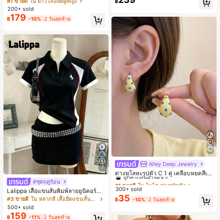
#1 ขายดี
ใน ยาว เสื้อยืดผู้หญิง
฿
ตัวอักษรและลายทางแนวตั้ง สไตล์แฟชั่
200+ sold
นมินิมอล ของขวัญให้เพื่อน
179
฿
-10%
2 วันสุดท้าย
Alley Deep Jewelry
#1 ขายดี
ใน โบโฮ ต่างหูผู้หญิง
7
ลูกค้ากลับมาซื้อซ้ำ!
ต่างหูโลหะรูปตัว C 1 คู่ เคลือบหยดสีเห
ลือง ลายจุดสีน้ำเงิน สไตล์ยุโรปและอเม
#1 ขายดี
#1 ขายดี
ใน โบโฮ ต่างหูผู้หญิง
ใน โบโฮ ต่างหูผู้หญิง
#ชุดฤดูร้อน
ริกัน แฟชั่นส่วนตัว หวานและสง่างาม
300+ sold
ลูกค้ากลับมาซื้อซ้ำ!
ลูกค้ากลับมาซื้อซ้ำ!
Lalippa เสื้อแขนสั้นพิมพ์ลายยูนิคอร์นล
สำหรับผู้หญิงและเด็กหญิง สำหรับการเ
35
ายทางสีตัดกันสำหรับผู้หญิง สไตล์วิทย
#1 ขายดี
ใน โบโฮ ต่างหูผู้หญิง
#3 ขายดี
ใน หลากสี เสื้อยืดแขนสั้นเนื้อนุ่มสำหรับใส่ทุกวัน
฿
-10%
2 วันสุดท้าย
ดินทาง งานแต่งงาน ปาร์ตี้ วันเกิด ของ
าลัย
500+ sold
ลูกค้ากลับมาซื้อซ้ำ!
ขวัญคริสต์มาส 2026
159
฿
-11%
2 วันสุดท้าย