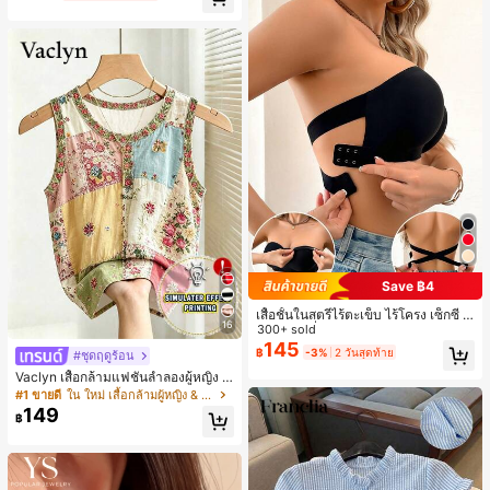
Save ฿4
เสื้อชั้นในสตรีไร้ตะเข็บ ไร้โครง เซ็กซี่ ด้
16
านข้างไม่ลื่น แผ่นรองถอดได้ ลายไขว้ห
300+ sold
ลัง ไร้สาย สบายตลอดวัน
145
฿
-3%
2 วันสุดท้าย
#ชุดฤดูร้อน
Vaclyn เสื้อกล้ามแฟชั่นลำลองผู้หญิง ล
ายแพตช์เวิร์ก แขนกุด คอกลม ติดกระดุ
#1 ขายดี
ใน ใหม่ เสื้อกล้ามผู้หญิง & Camis
ม
149
฿