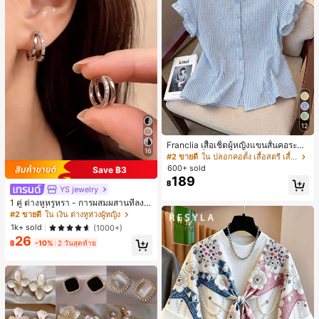
12
Franclia เสื้อเชิ้ตผู้หญิงแขนสั้นคอระบา
16
ยกระดุมเดี่ยวลายทาง
#2 ขายดี
ใน ปลอกคอตั้ง เสื้อสตรี เสื้อเบลาส์ & Tee
600+ sold
Save ฿3
189
฿
YS jewelry
1 คู่ ต่างหูหรูหรา - การผสมผสานที่ลงตั
วของแฟชั่นและความซับซ้อน, ดีไซน์ส
#2 ขายดี
ใน เงิน ต่างหูห่วงผู้หญิง
องชั้น, เหมาะสำหรับสุภาพสตรีและนักเ
1k+ sold
(1000+)
รียน, ต่างหูทองแดงฝังไมโคร
26
฿
-10%
2 วันสุดท้าย