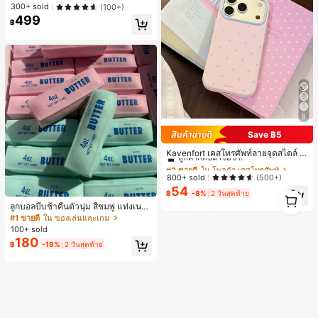
เกือบหมดแล้ว!
เกือบหมดแล้ว!
300+ sold
(100+)
499
#1 ขายดี
ใน บรรยากาศฤดูร้อน กระเป๋าหูหิ้วด้านบนผู้หญิง
฿
เกือบหมดแล้ว!
8
Save ฿5
#2 ขายดี
ใน โพลก้า เคสโทรศัพท์
ลูกค้ากลับมาซื้อซ้ำ!
Kavenfort เคสโทรศัพท์ลายจุดสไตล์ I
NS สุดอินเทรนด์, ใช้ได้กับ Apple 17, 1
#2 ขายดี
#2 ขายดี
ใน โพลก้า เคสโทรศัพท์
ใน โพลก้า เคสโทรศัพท์
6 Pro, กันกระแทก 15, สี Macaron Col
ลูกค้ากลับมาซื้อซ้ำ!
ลูกค้ากลับมาซื้อซ้ำ!
800+ sold
(500+)
or Block 14, เคสนิ่ม 13, สไตล์ผู้หญิง, ล
54
#2 ขายดี
ใน โพลก้า เคสโทรศัพท์
ายเรขาคณิต, มินิมอล, สดใส & เรียบง่า
1
฿
-8%
2 วันสุดท้าย
ลูกค้ากลับมาซื้อซ้ำ!
ย, สไตล์ Color Block, Niche, สไตล์ IN
1
ลูกบอลบีบช้าคืนตัวนุ่ม สีชมพู แท่งเนย
S
บีบคลายเครียด นุ่มยืดหยุ่น ของเล่นบีบ
#1 ขายดี
ใน ของเล่นและเกม
4 ออนซ์ ของเล่นเกลือ เหมาะสำหรับขอ
100+ sold
งขวัญวันหยุด ของขวัญสนุกและน่ารัก
180
฿
-18%
2 วันสุดท้าย
ของขวัญวันเกิด ของขวัญอีสเตอร์ ของ
ขวัญฮาโลวีน ของขวัญคริสต์มาส ของข
วัญปาร์ตี้ สกวิชชี่ ของเล่นสกวิชชี่ ของเ
ล่นคลายเครียดสกวิชชี่ สกวิชชี่เกี๊ยว ขอ
งเล่นสำหรับผู้ใหญ่ ผู้หญิง สกวิชชี่กรอบ
สกวิชชี่เนยกรอบ บีบ ลูกบอลสลัชชี่