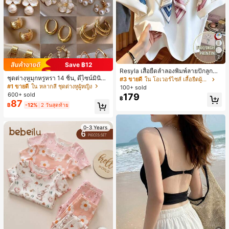
7
Save ฿12
Resyla เสื้อยืดลำลองพิมพ์ลายปักลูกปัด
ชุดต่างหูมุกหรูหรา 14 ชิ้น, ดีไซน์มินิมอ
รูปโบว์ขนาดใหญ่สำหรับผู้หญิง
#3 ขายดี
ใน โอเวอร์ไซส์ เสื้อยืดผู้หญิง
ลใหม่ที่เป็นเอกลักษณ์ ต่างหูที่สง่างาม
#1 ขายดี
ใน หลากสี ชุดต่างหูผู้หญิง
100+ sold
สำหรับผู้หญิง, ของขวัญสำหรับเธอ
600+ sold
179
฿
87
฿
-12%
2 วันสุดท้าย
0-3 Years