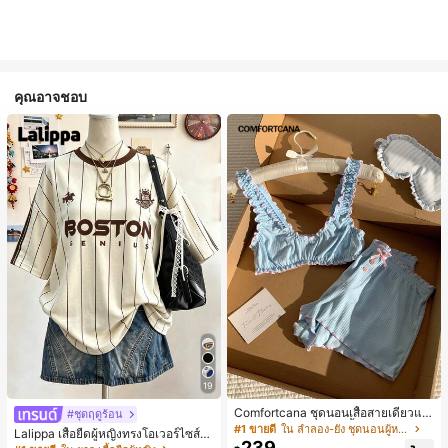
คุณอาจชอบ
19
Comfortcana ชุดนอนเสื้อสายเดี่ยวแต่
#ชุดฤดูร้อน
งระบายและกางเกงขาสั้นสำหรับผู้หญิง
#1 ขายดี
ใน ลำลอง-ยัง ชุดนอนผู้หญิง
Lalippa เสื้อยืดผู้หญิงทรงโอเวอร์ไซส์ค
239
วามยาวกลาง คอกลม ไหล่ตก ลายพิมพ์