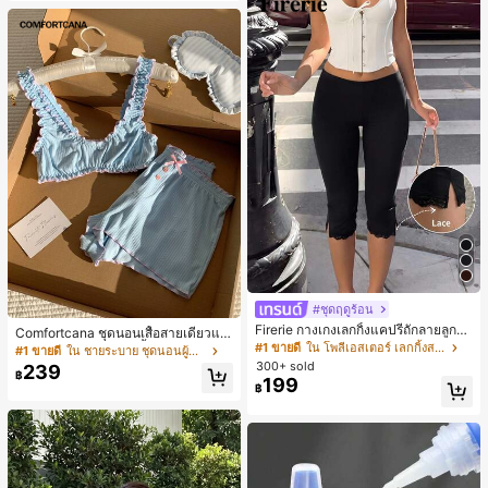
#ชุดฤดูร้อน
Firerie กางเกงเลกกิ้งแคปรีถักลายลูกไม้
Comfortcana ชุดนอนเสื้อสายเดี่ยวแต่
สีดำหรูหราสำหรับผู้หญิง อเนกประสงค์
#1 ขายดี
ใน โพลีเอสเตอร์ เลกกิ้งสตรี
งระบายและกางเกงขาสั้นสำหรับผู้หญิง
#1 ขายดี
ใน ชายระบาย ชุดนอนผู้หญิง
สำหรับกีฬา แฟชั่น ชายหาด เทศกาลด
300+ sold
239
นตรี ฤดูร้อนแบบสบายๆ
฿
199
฿