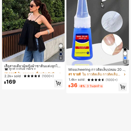
6
#1 ขายดี
ใน ชายหาด เสื้อกล้ามผู้หญิง & Camis
6
ลูกค้ากลับมาซื้อซ้ำ!
เสื้อสายเดี่ยวผู้หญิงผ้าซาตินแต่งลูกไม้
Misscheering กาวติดเล็บปลอม 20 กรั
- เสื้อสายเดี่ยวฤดูร้อนสีขากีมีรอยผ่าด้า
#1 ขายดี
#1 ขายดี
ใน ชายหาด เสื้อกล้ามผู้หญิง & Camis
ใน ชายหาด เสื้อกล้ามผู้หญิง & Camis
ม แรงยึดสูง เจลสติกเกอร์เล็บนุ่ม แห้งเร็
นข้างที่น่าดึงดูด ลำลองสีดำ สำหรับเธอ
#1 ขายดี
ใน กาวติดเล็บ กาวติดเล็บและสารยึดติด
ลูกค้ากลับมาซื้อซ้ำ!
ลูกค้ากลับมาซื้อซ้ำ!
2.2k+ sold
(1000+)
ว เหมาะสำหรับผู้เริ่มต้นทำเล็บ ติดทนน
1.4k+ sold
(1000+)
169
#1 ขายดี
ใน ชายหาด เสื้อกล้ามผู้หญิง & Camis
าน
฿
36
ลูกค้ากลับมาซื้อซ้ำ!
฿
-8%
3 วันสุดท้าย