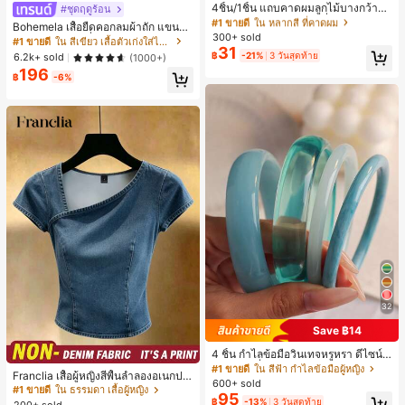
เกือบหมดแล้ว!
4ชิ้น/1ชิ้น แถบคาดผมลูกไม้บางกว้างยื
#ชุดฤดูร้อน
ดหยุ่นสำหรับผู้หญิง, แฟชั่นอเนกประสง
#1 ขายดี
#1 ขายดี
ใน หลากสี ที่คาดผม
ใน หลากสี ที่คาดผม
Bohemela เสื้อยืดคอกลมผ้าถัก แขนยา
ค์พรีเมียมหรูหราสไตล์มินิมอล ผ้าพันคอ
300+ sold
เกือบหมดแล้ว!
เกือบหมดแล้ว!
ว สีเรียบ ใช้งานทั่วไป สำหรับผู้หญิง
#1 ขายดี
ใน สีเขียว เสื้อตัวเก่งใส่ได้ทุกวัน
เล็กๆ ห่วงผม อุปกรณ์เสริมผม, เหมาะสำ
31
#1 ขายดี
ใน หลากสี ที่คาดผม
฿
-21%
3 วันสุดท้าย
6.2k+ sold
(1000+)
หรับการออกไปข้างนอกประจำวัน, ลำล
เกือบหมดแล้ว!
อง, งานปาร์ตี้, การเดินทาง, การพักผ่อ
196
฿
-6%
น, การมัดผม, การจัดทรงผม, การแต่งห
น้า, การจับคู่ชุด, อุปกรณ์เสริมประดับผ
ม
32
Save ฿14
4 ชิ้น กำไลข้อมือวินเทจหรูหรา ดีไซน์มิ
#1 ขายดี
ใน ธรรมดา เสื้อผู้หญิง
นิมอลแฟชั่น เหมาะสำหรับใส่ในชีวิตปร
#1 ขายดี
ใน สีฟ้า กำไลข้อมือผู้หญิง
เกือบหมดแล้ว!
Franclia เสื้อผู้หญิงสีพื้นลำลองอเนกปร
ะจำวัน อะคริลิก เหมาะสำหรับใส่ในชีวิ
600+ sold
ะสงค์สำหรับใส่ประจำวัน
#1 ขายดี
#1 ขายดี
ใน ธรรมดา เสื้อผู้หญิง
ใน ธรรมดา เสื้อผู้หญิง
ตประจำวันและงานปาร์ตี้ ของขวัญสำห
95
฿
-13%
3 วันสุดท้าย
รับผู้หญิง
200+ sold