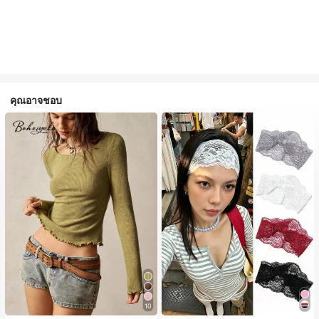
คุณอาจชอบ
10
#1 ขายดี
ใน หลากสี ที่คาดผม