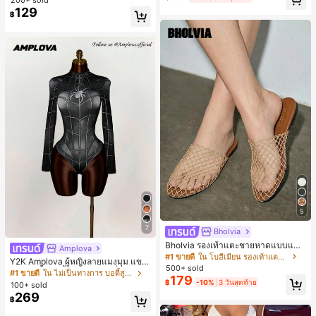
เกือบหมดแล้ว!
เกือบหมดแล้ว!
129
#1 ขายดี
ใน ธรรมดา เสื้อผู้หญิง
฿
เกือบหมดแล้ว!
5
7
Bholvia
Bholvia รองเท้าแตะชายหาดแบบแบน
Amplova
สบาย ๆ ลายฉลุมาใหม่สำหรับผู้หญิง
#1 ขายดี
ใน โบฮีเมียน รองเท้าแตะผู้หญิง
Y2K Amplova ผู้หญิงลายแมงมุม แขน
500+ sold
ยาว คอตั้ง บอดี้สูท, สไตล์แฟชั่นดาร์ก
#1 ขายดี
ใน ไม่เป็นทางการ บอดี้สูทผู้หญิง
179
บอดี้สูทผู้หญิง บอดี้สูทฮาโลวีน บอดี้สูท
฿
-10%
3 วันสุดท้าย
100+ sold
ลายใยแมงมุม
269
฿