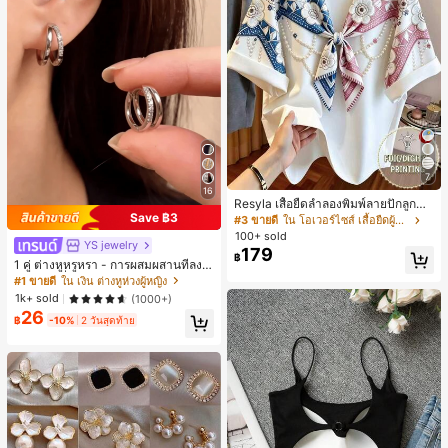
7
16
Resyla เสื้อยืดลำลองพิมพ์ลายปักลูกปัด
Save ฿3
รูปโบว์ขนาดใหญ่สำหรับผู้หญิง
#3 ขายดี
ใน โอเวอร์ไซส์ เสื้อยืดผู้หญิง
100+ sold
YS jewelry
179
฿
1 คู่ ต่างหูหรูหรา - การผสมผสานที่ลงตั
วของแฟชั่นและความซับซ้อน, ดีไซน์ส
#1 ขายดี
ใน เงิน ต่างหูห่วงผู้หญิง
องชั้น, เหมาะสำหรับสุภาพสตรีและนักเ
1k+ sold
(1000+)
รียน, ต่างหูทองแดงฝังไมโคร
26
฿
-10%
2 วันสุดท้าย