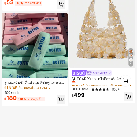
53
กาหลีและน่าสนใจ, เข้ากันได้กับ 11/12/
฿
-10%
2 วันสุดท้าย
13/14/15/16 Pro Max Plus, ดีไซน์หรู
หราเหมาะสำหรับทั้งชายและหญิง, ของ
ขวัญในอุดมคติสำหรับคริสต์มาส, วันว
าเลนไทน์, อีสเตอร์, ฤดูแต่งงานและวันเ
กิดสำหรับแฟนสาว
5
SheCarry
#1 ขายดี
ใน บรรยากาศฤดูร้อน กระเป๋าหูหิ้วด้านบนผู้หญิง
1
เกือบหมดแล้ว!
SHECARRY กระเป๋าถือสตรี, สีขาว, แฟ
1
ลูกบอลบีบช้าคืนตัวนุ่ม สีชมพู แท่งเนย
ชั่น, สง่างาม, วันหยุด, งานปาร์ตี้
#1 ขายดี
#1 ขายดี
ใน บรรยากาศฤดูร้อน กระเป๋าหูหิ้วด้านบนผู้หญิง
ใน บรรยากาศฤดูร้อน กระเป๋าหูหิ้วด้านบนผู้หญิง
บีบคลายเครียด นุ่มยืดหยุ่น ของเล่นบีบ
#1 ขายดี
ใน ของเล่นและเกม
เกือบหมดแล้ว!
เกือบหมดแล้ว!
300+ sold
(100+)
4 ออนซ์ ของเล่นเกลือ เหมาะสำหรับขอ
100+ sold
499
#1 ขายดี
ใน บรรยากาศฤดูร้อน กระเป๋าหูหิ้วด้านบนผู้หญิง
งขวัญวันหยุด ของขวัญสนุกและน่ารัก
฿
180
฿
-18%
2 วันสุดท้าย
ของขวัญวันเกิด ของขวัญอีสเตอร์ ของ
เกือบหมดแล้ว!
ขวัญฮาโลวีน ของขวัญคริสต์มาส ของข
วัญปาร์ตี้ สกวิชชี่ ของเล่นสกวิชชี่ ของเ
ล่นคลายเครียดสกวิชชี่ สกวิชชี่เกี๊ยว ขอ
งเล่นสำหรับผู้ใหญ่ ผู้หญิง สกวิชชี่กรอบ
สกวิชชี่เนยกรอบ บีบ ลูกบอลสลัชชี่