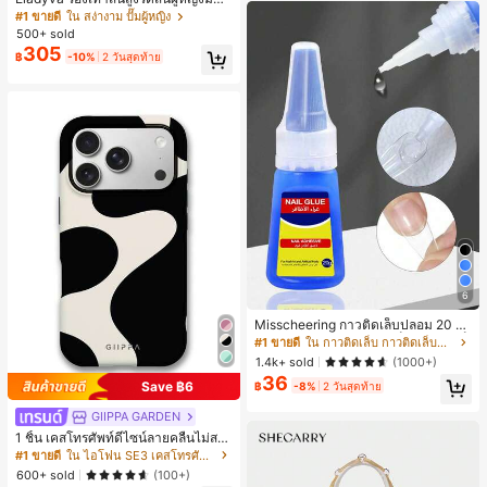
กไม้ประดับตาข่ายเสริมและสามารถสว
#1 ขายดี
ใน สง่างาม ปั๊มผู้หญิง
มได้สองแบบ ส้นสูง 7 ซม. รูปแบบโรมัน
500+ sold
หรูหรา ส้นเข็ม ลุคเทพนิยาย
305
฿
-10%
2 วันสุดท้าย
6
Misscheering กาวติดเล็บปลอม 20 กรั
ม แรงยึดสูง เจลสติกเกอร์เล็บนุ่ม แห้งเร็
#1 ขายดี
ใน กาวติดเล็บ กาวติดเล็บและสารยึดติด
ว เหมาะสำหรับผู้เริ่มต้นทำเล็บ ติดทนน
1.4k+ sold
(1000+)
าน
36
Save ฿6
฿
-8%
2 วันสุดท้าย
GIIPPA GARDEN
1 ชิ้น เคสโทรศัพท์ดีไซน์ลายคลื่นไม่สม
มาตรสำหรับ Phone 17 Pro Max, เหม
#1 ขายดี
ใน ไอโฟน SE3 เคสโทรศัพท์แฟชั่น
าะสำหรับ Phone 16 Pro Max, 15 Pro
600+ sold
(100+)
Max, 14 Pro Max, เคสโทรศัพท์สไตล์เ