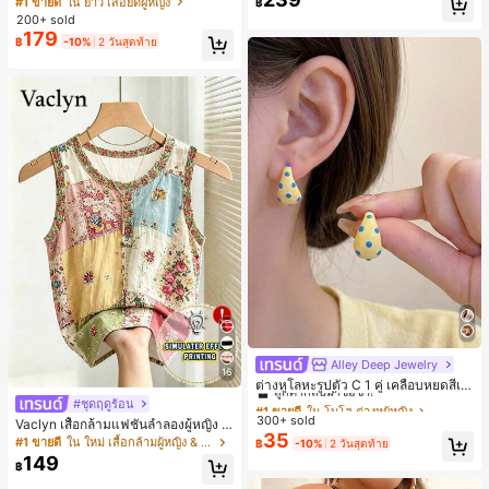
#1 ขายดี
ใน ยาว เสื้อยืดผู้หญิง
฿
ตัวอักษรและลายทางแนวตั้ง สไตล์แฟชั่
200+ sold
นมินิมอล ของขวัญให้เพื่อน
179
฿
-10%
2 วันสุดท้าย
Alley Deep Jewelry
#1 ขายดี
ใน โบโฮ ต่างหูผู้หญิง
16
ลูกค้ากลับมาซื้อซ้ำ!
ต่างหูโลหะรูปตัว C 1 คู่ เคลือบหยดสีเห
ลือง ลายจุดสีน้ำเงิน สไตล์ยุโรปและอเม
เกือบหมดแล้ว!
#1 ขายดี
#1 ขายดี
ใน โบโฮ ต่างหูผู้หญิง
ใน โบโฮ ต่างหูผู้หญิง
#ชุดฤดูร้อน
ริกัน แฟชั่นส่วนตัว หวานและสง่างาม
300+ sold
ลูกค้ากลับมาซื้อซ้ำ!
ลูกค้ากลับมาซื้อซ้ำ!
Vaclyn เสื้อกล้ามแฟชั่นลำลองผู้หญิง ล
สำหรับผู้หญิงและเด็กหญิง สำหรับการเ
35
ายแพตช์เวิร์ก แขนกุด คอกลม ติดกระดุ
เกือบหมดแล้ว!
เกือบหมดแล้ว!
#1 ขายดี
ใน โบโฮ ต่างหูผู้หญิง
#1 ขายดี
ใน ใหม่ เสื้อกล้ามผู้หญิง & Camis
฿
-10%
2 วันสุดท้าย
ดินทาง งานแต่งงาน ปาร์ตี้ วันเกิด ของ
ม
149
ลูกค้ากลับมาซื้อซ้ำ!
ขวัญคริสต์มาส 2026
฿
เกือบหมดแล้ว!