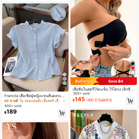
Save ฿4
12
เสื้อชั้นในสตรีไร้ตะเข็บ ไร้โครง เซ็กซี่ ด้
านข้างไม่ลื่น แผ่นรองถอดได้ ลายไขว้ห
300+ sold
Franclia เสื้อเชิ้ตผู้หญิงแขนสั้นคอระบา
ลัง ไร้สาย สบายตลอดวัน
145
ยกระดุมเดี่ยวลายทาง
฿
-3%
2 วันสุดท้าย
#2 ขายดี
ใน ปลอกคอตั้ง เสื้อสตรี เสื้อเบลาส์ & Tee
600+ sold
189
฿