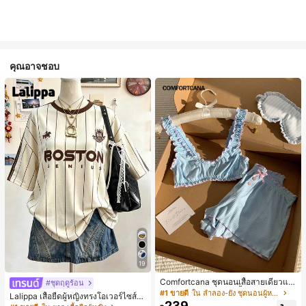
คุณอาจชอบ
19
Comfortcana ชุดนอนเสื้อสายเดี่ยวแต่
#ชุดฤดูร้อน
งระบายและกางเกงขาสั้นสำหรับผู้หญิง
#1 ขายดี
ใน ลำลอง-ยัง ชุดนอนผู้หญิง
Lalippa เสื้อยืดผู้หญิงทรงโอเวอร์ไซส์ค
239
วามยาวกลาง คอกลม ไหล่ตก ลายพิมพ์