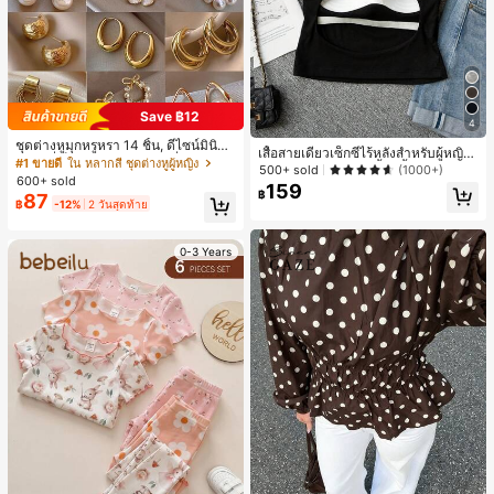
Save ฿12
4
ชุดต่างหูมุกหรูหรา 14 ชิ้น, ดีไซน์มินิมอ
เสื้อสายเดี่ยวเซ็กซี่ไร้หลังสำหรับผู้หญิง
ลใหม่ที่เป็นเอกลักษณ์ ต่างหูที่สง่างาม
#1 ขายดี
ใน หลากสี ชุดต่างหูผู้หญิง
พร้อมบราแบบมีฟองน้ำ, เสื้อกล้ามแขน
500+ sold
(1000+)
สำหรับผู้หญิง, ของขวัญสำหรับเธอ
600+ sold
กุด, เสื้อลำลองสีดำสำหรับฤดูร้อน
159
฿
87
฿
-12%
2 วันสุดท้าย
0-3 Years