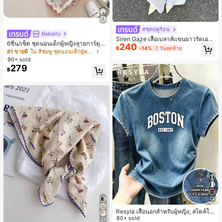
#ชุดฤดูร้อน
Bebeilu
Siren Gaze เสื้อเบลาส์แขนยาวรัดเอว
6ชิ้น/เซ็ต ชุดนอนเด็กผู้หญิงลายการ์ตูน
240
ลายจุดสีน้ำตาลใหม่สำหรับฤดูใบไม้ร่ว
฿
-14%
2 วันสุดท้าย
หมีและดอกไม้ คอกลม แขนสั้น กางเกง
#1 ขายดี
ใน สีชมพู ชุดนอนเด็กผู้หญิง
งสำหรับผู้หญิง
ขาสั้น ขอบระบาย สวมใส่สบาย
90+ sold
279
฿
23
Resyla เสื้อนอกสำหรับผู้หญิง, สไตล์ให
ม่ฤดูร้อน, กีฬากลางแจ้งแบบสบายๆ, ลา
80+ sold
23