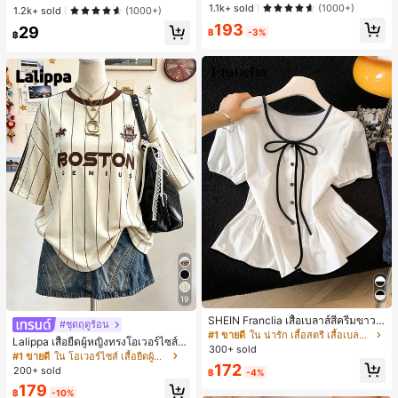
โบว์ที่เอว ชุดลำลองผู้หญิงนุ่มสบายน่ารั
สำหรับใส่ในชีวิตประจำวันและกิจกรรม
1.1k+ sold
(1000+)
1.2k+ sold
(1000+)
ก สไตล์เอสเธติก
กลางแจ้ง
193
29
฿
-3%
฿
19
SHEIN Franclia เสื้อเบลาส์สีครีมขาวนุ่
#ชุดฤดูร้อน
มนวล เอวรูด, แต่งขอบตัดกัน + โบว์ผูก,
#1 ขายดี
ใน น่ารัก เสื้อสตรี เสื้อเบลาส์ & Tee
Lalippa เสื้อยืดผู้หญิงทรงโอเวอร์ไซส์ค
แขนพอง จับคู่กับกระโปรงชายระบาย,
300+ sold
วามยาวกลาง คอกลม ไหล่ตก ลายพิมพ์
#1 ขายดี
ใน โอเวอร์ไซส์ เสื้อยืดผู้หญิง
ลดอายุและดูดี, นุ่มและเก๋ไก๋สำหรับใส่ทุ
ตัวอักษรและลายทางแนวตั้ง สไตล์แฟชั่
172
กวัน
200+ sold
฿
-4%
นมินิมอล ของขวัญให้เพื่อน
179
฿
-10%