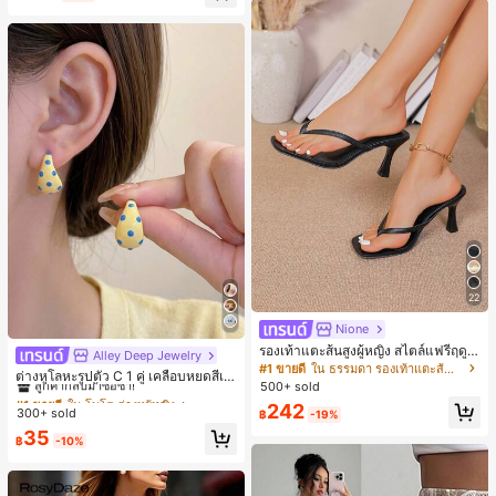
22
Nione
รองเท้าแตะส้นสูงผู้หญิง สไตล์แฟรี่ฤดูร้
Alley Deep Jewelry
#1 ขายดี
ใน โบโฮ ต่างหูผู้หญิง
อน ส้นบาง แบบคีบ แต่งสายคาดผม รอ
#1 ขายดี
ใน ธรรมดา รองเท้าแตะส้นสูงผู้หญิง
ลูกค้ากลับมาซื้อซ้ำ!
ต่างหูโลหะรูปตัว C 1 คู่ เคลือบหยดสีเห
งเท้าแตะชายหาดสำหรับเที่ยวพักผ่อน
500+ sold
ลือง ลายจุดสีน้ำเงิน สไตล์ยุโรปและอเม
#1 ขายดี
#1 ขายดี
ใน โบโฮ ต่างหูผู้หญิง
ใน โบโฮ ต่างหูผู้หญิง
แฟชั่นสายไขว้ สำหรับเดทไนท์
ริกัน แฟชั่นส่วนตัว หวานและสง่างาม
242
300+ sold
ลูกค้ากลับมาซื้อซ้ำ!
ลูกค้ากลับมาซื้อซ้ำ!
฿
-19%
สำหรับผู้หญิงและเด็กหญิง สำหรับการเ
#1 ขายดี
ใน โบโฮ ต่างหูผู้หญิง
35
ดินทาง งานแต่งงาน ปาร์ตี้ วันเกิด ของ
฿
-10%
ลูกค้ากลับมาซื้อซ้ำ!
ขวัญคริสต์มาส 2026