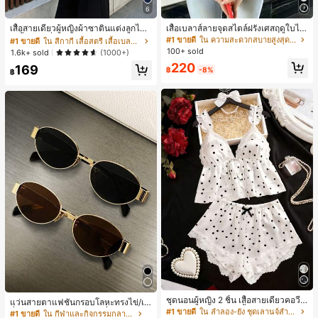
6
#1 ขายดี
ใน สีกากี เสื้อสตรี เสื้อเบลาส์ & Tee
ลูกค้ากลับมาซื้อซ้ำ!
เสื้อสายเดี่ยวผู้หญิงผ้าซาตินแต่งลูกไม้
เสื้อเบลาส์ลายจุดสไตล์ฝรั่งเศสฤดูใบไม้
- เสื้อสายเดี่ยวฤดูร้อนสีคากีมีรอยผ่าด้า
ร่วง, ทรงเข้ารูป, แขนยาวคอวี, สไตล์ให
#1 ขายดี
#1 ขายดี
ใน สีกากี เสื้อสตรี เสื้อเบลาส์ & Tee
ใน สีกากี เสื้อสตรี เสื้อเบลาส์ & Tee
#1 ขายดี
ใน ความสะดวกสบายสูงสุด เสื้อสตรี เสื้อเบลาส์ & Tee
นข้างที่น่าดึงดูดแบบสบายๆ
ม่ฤดูใบไม้ผลิ, ป้องกันแสงแดด, ใส่ไป
100+ sold
ลูกค้ากลับมาซื้อซ้ำ!
ลูกค้ากลับมาซื้อซ้ำ!
1.6k+ sold
(1000+)
ทำงานและลำลอง สีขาว
#1 ขายดี
ใน สีกากี เสื้อสตรี เสื้อเบลาส์ & Tee
220
169
฿
-8%
฿
ลูกค้ากลับมาซื้อซ้ำ!
ชุดนอนผู้หญิง 2 ชิ้น เสื้อสายเดี่ยวคอวีลู
แว่นสายตาแฟชั่นกรอบโลหะทรงไข่/เห
กไม้ พร้อมกางเกงขาสั้นแต่งลูกไม้ แต่ง
#1 ขายดี
ใน ลำลอง-ยัง ชุดเลานจ์สำหรับผู้หญิง
ลี่ยมสำหรับผู้หญิง (กรอบครึ่ง), เหมาะ
#1 ขายดี
ใน กีฬาและกิจกรรมกลางแจ้ง