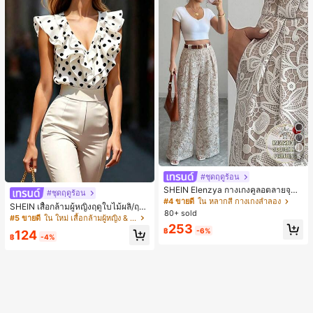
5
#ชุดฤดูร้อน
SHEIN Elenzya กางเกงคูลอตลายจุดเ
#ชุดฤดูร้อน
อวสูงแบบใหม่สำหรับฤดูใบไม้ผลิ/ฤดูร้อ
#4 ขายดี
ใน หลากสี กางเกงลำลอง
SHEIN เสื้อกล้ามผู้หญิงฤดูใบไม้ผลิ/ฤดูร้
น, สไตล์หรูหราเหมาะสำหรับใส่ในชีวิต
80+ sold
อน ใหม่ สไตล์มินิมอลลำลองหรูหรา สีบ
#5 ขายดี
ใน ใหม่ เสื้อกล้ามผู้หญิง & Camis
ประจำวันและทำงาน, ให้ความรู้สึกวินเ
ล็อก ลายจุด คอวี แพตช์เวิร์ก ชายระบา
253
ทจสำหรับฤดูรับปริญญา, เทศกาลดนตร
฿
-6%
124
ย แขนกุด ทรงเข้ารูป อเนกประสงค์, เสื้อ
฿
-4%
ี, การแข่งม้าดาร์บี้, วันประกาศอิสรภาพ
ผู้หญิงฤดูใบไม้ผลิ/ฤดูร้อน, เสื้อหรูหราผู้
หญิง, เสื้อเที่ยวพักผ่อนผู้หญิง