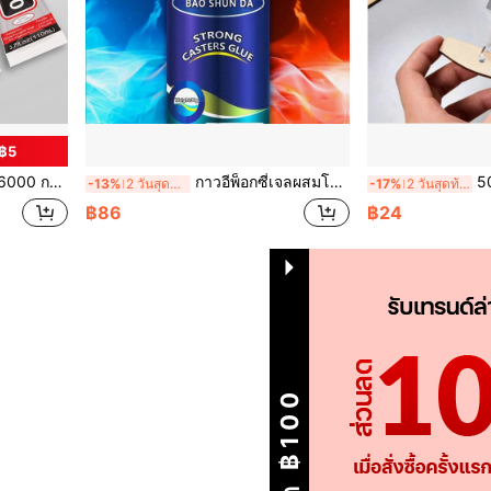
 ฿5
คสโทรศัพท์ เลื่อม พลาสติก เซรามิก โลหะต่างๆ แก้ว และวัสดุอื่นๆ
กาวอีพ็อกซี่เจลผสมโลหะความแข็งแรงสูง 90 กรัม - กันน้ำ ทนความร้อน ทนความเย็น เหมาะสำหรับโลหะหลายชนิด สามารถซ่อมแซมและยึดติดอย่างแข็งแรง - เหมาะสำหรับงานอุตสาหกรรม DIY และโครงการในบ้าน
50ml/110ml กาวติดแน่น - ก
-13%
2 วันสุดท้าย
-17%
2 วันสุดท้าย
฿86
฿24
1
รวม 1 หน้า
ส่วนลด ฿100