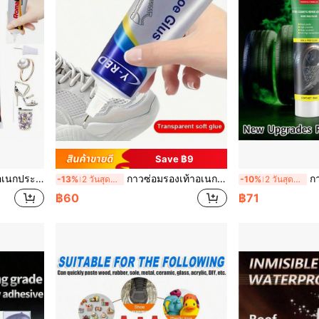
Save ฿9
ิก, บำรุงรักษาโทรศัพท์, กาวติดงานฝีมือ
กาวซ่อมรองเท้าอเนกประสงค์, สูตรอ่อนนุ่มพร้อมการซึมผ่านและการยึดเกาะที่แข็งแกร่ง, ซ่อมแซมส่วนบนของรองเท้าที่เสียหายได้อย่างรวดเร็ว, กันน้ำและยืดหยุ่น, เหมาะสำหรับวัสดุรองเท้าต่างๆ, กาวซ่อมรองเท้าเฉพาะสำหรับการใช้งานในครัวเรือนทุกวัน
กาวซ่อมยางและพื้นร
-13%
2 วันสุดท้าย
-10%
2 วันสุดท้าย
฿60
฿71