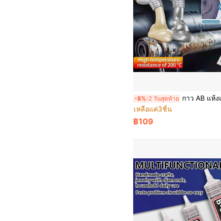
กาว AB แห้งเร็ว สำหรับซ่อมแซมการหล่อโลหะ – ทนความร้อนสูง กัน
-8%
2 วันสุดท้าย
เหลือแค่3ชิ้น
฿109