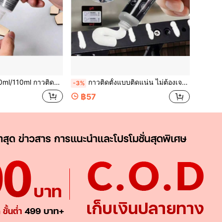
าวอเนกประสงค์ที่มีประสิทธิภาพสูง สำหรับซ่อมแซมเซรามิก, พอร์ซเลน, โลหะ, พลาสติก, ไม้ และเฟอร์นิเจอร์ไม้; เหมาะสำหรับเจล, งานฝีมือ DIY, ผ้า, ซ่อมโทรศัพท์, เครื่องเขียนอัญมณีคริสตัล, ฤดูกลับโรงเรียน และอื่นๆ
กาวติดตั้งแบบติดแน่น ไม่ต้องเจาะรู กาวไร้ตะปู กาวติดแน่น กาวซ่อมแซมทันที กาวก่อสร้างอเนกประสงค์ กาวที่มีความแข็งแรงสูง
-3%
฿57