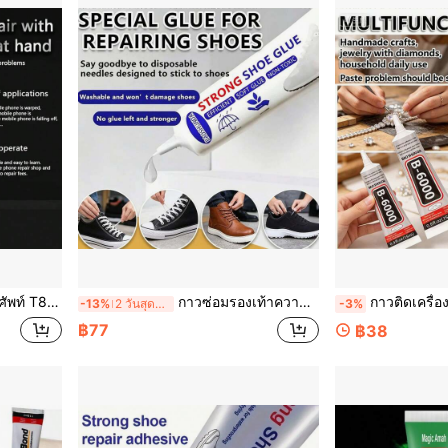
หรับยกกรอบหน้าจอ, ฝาหลัง
กาวซ่อมรองเท้าความแข็งแรงสูง - กันน้ำ, ไม่ทำลาย, แห้งเร็ว, ซึมซาบรอยแตก, ไม่ซีดจาง, กาวอ่อนทนต่อการซัก, เหมาะสำหรับรองเท้าผ้าใบ, รองเท้าหนัง, รองเท้าผ้าใบ. ชุดเครื่องมือซ่อมรองเท้าที่สะดวกสบาย
กาวติดเครื่องประดับอเนกประสงค์ B6000, กาวติดพลอย DIY ทำมือ,
-13%
2 วันสุดท้าย
-3%
฿77
฿38