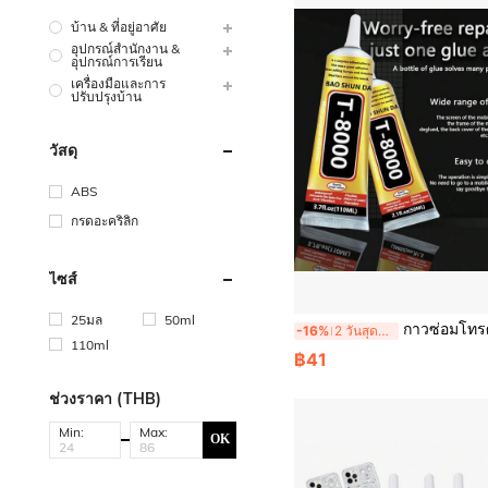
บ้าน & ที่อยู่อาศัย
อุปกรณ์สำนักงาน &
อุปกรณ์การเรียน
เครื่องมือและการ
ปรับปรุงบ้าน
วัสดุ
ABS
กรดอะคริลิก
ไซส์
25มล
50ml
กาวซ่อมโทรศัพท์ T8000 - กาวใสกันน้ำสำ
-16%
2 วันสุดท้าย
110ml
฿41
ช่วงราคา (THB)
Min:
Max:
OK