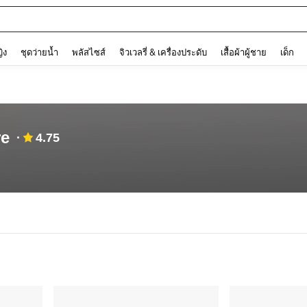
ต
and down arrow keys to navigate search การค้นหาล่าสุด and ค้นหา. Press Enter to
ญิง
ชุดว่ายน้ำ
พลัสไซส์
จิวเวลรี่ & เครื่องประดับ
เสื้อผ้าผู้ชาย
เด็ก
re
4.75