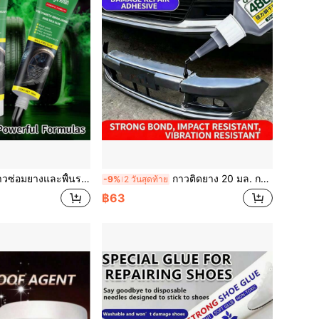
องเท้าอเนกประสงค์ ทนความร้อนสูง กาวสีดำยึดเกาะสูง ซ่อมรอยขีดข่วนและรอยแตกของยางรถยนต์ ซ่อมขอบและพื้นรองเท้า กันน้ำ ทนการสึกหรอ เครื่องมือปะยางแบบไม่ต้องใช้ตะปู
กาวติดยาง 20 มล. กาวติดยางสีดำ ติดแน่น สำหรับกันชนรถยนต์ เปลือกยานยนต์ไฟฟ้า บังโคลน ยางติดยาง และยางติดวัสดุอื่นๆ เหมาะสำหรับยาง รองเท้า ยางรถยนต์ รองเท้าบูท เข็มขัด งานฝีมือ
-9%
2 วันสุดท้าย
฿63