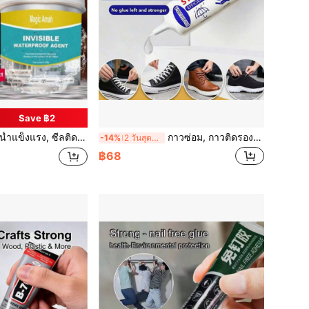
Save ฿2
บการซ่อมแซมบ้าน, การกันน้ำในห้องครัวและห้องน้ำ, การซ่อมแซมหลังคารั่ว, การกันน้ำผนังภายนอก, การซีลท่อ, วิธีการใช้งาน: บีบและติด, การดำเนินการง่าย, ง่ายต่อการใช้, แห้งเร็ว, ง่ายต่อการใช้งาน
กาวซ่อม, กาวติดรองเท้าพิเศษ, กาวเรซินอ่อน, กันน้ำ, กาวติดพื้นรองเท้าที่แข็งแรง, กาวซ่อมรองเท้าอเนกประสงค์, กาวติดรองเท้าหนัง, กาวติดรองเท้ากีฬา, กาวติดรองเท้าที่แข็งแรง, กาวซ่อมรองเท้า, กาวอ่อน
-14%
2 วันสุดท้าย
฿68