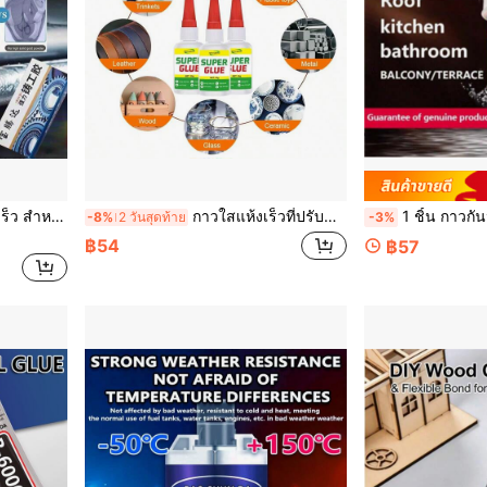
น้ำ กาวเจลสำหรับซ่อมรอยแตกและรอยรั่ว
กาวใสแห้งเร็วที่ปรับปรุงใหม่ ไม่เปลี่ยนสีและไม่ซีดจางหลังการแข็งตัว ใช้ได้กว้างขวางสำหรับการซ่อมรองเท้าส้นสูง งานฝีมือ DIY เหมาะสำหรับสภาพแวดล้อมภายในและภายนอก ใช้ได้กับวัสดุหลายชนิด: พลาสติก หนังเทียม แก้ว ผ้า หน้าต่าง ไม้
1 ชิ้น กาวกันน้ำแข็งแรง, ซีลติดทนนาน, การยึดเกาะสูง, ทนต่อสภาพอากาศ, ทนต่อแสงแดด, แห้งเร็ว, การบ่ม, กันน้ำ, กันความชื้น, เหมาะสำหรั
-8%
2 วันสุดท้าย
-3%
฿54
฿57