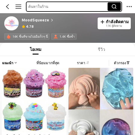
ค้นหาในร้าน
MoodSqueeze
กำลังติดตาม
1.1K ผู้ติดตาม
4.78
14K ชิ้นที่ขายไปเมื่อเร็วๆ นี้
1.4K ซื้อซ้ำ
ไอเทม
รีวิว
แนะนำ
ที่นิยมมากที่สุด
ราคา
ตัวกรอง